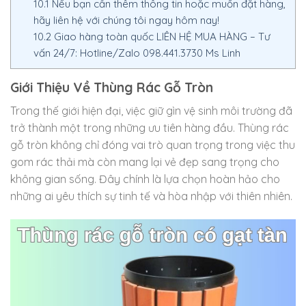
10.1
Nếu bạn cần thêm thông tin hoặc muốn đặt hàng,
hãy liên hệ với chúng tôi ngay hôm nay!
10.2
Giao hàng toàn quốc LIÊN HỆ MUA HÀNG – Tư
vấn 24/7: Hotline/Zalo 098.441.3730 Ms Linh
Giới Thiệu Về Thùng Rác Gỗ Tròn
Trong thế giới hiện đại, việc giữ gìn vệ sinh môi trường đã
trở thành một trong những ưu tiên hàng đầu. Thùng rác
gỗ tròn không chỉ đóng vai trò quan trọng trong việc thu
gom rác thải mà còn mang lại vẻ đẹp sang trọng cho
không gian sống. Đây chính là lựa chọn hoàn hảo cho
những ai yêu thích sự tinh tế và hòa nhập với thiên nhiên.