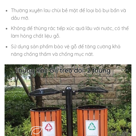
Thường xuyên lau chùi bề mặt để loại bỏ bụi bẩn và
dầu mỡ.
Không để thùng rác tiếp xúc quá lâu với nước, có thể
làm hỏng chất liệu gỗ.
Sử dụng sản phẩm bảo vệ gỗ để tăng cường khả
năng chống thấm và chống mục nát.