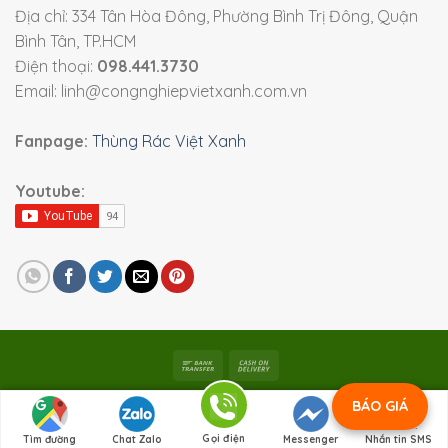
Địa chỉ: 334 Tân Hòa Đông, Phường Bình Trị Đông, Quận
Bình Tân, TP.HCM
Điện thoại:
098.441.3730
Email: linh@congnghiepvietxanh.com.vn
Fanpage:
Thùng Rác Việt Xanh
Youtube:
Bản quyền 2026 ©
Viet Xanh Industry
|
Thiết bị công
BÁO GIÁ
nghiệp Việt
Gọi điện
Tìm đường
Chat Zalo
Messenger
Nhắn tin SMS