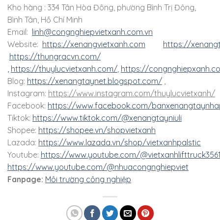
Kho hàng : 334 Tân Hòa Đông, phường Bình Trị Đông,
Bình Tân, Hồ Chí Minh
Email:
linh@congnghiepvietxanh.com.vn
Website:
https://xenangvietxanh.com
https://xenang
https://thungracvn.com/
,
https://thuylucvietxanh.com/
,
https://congnghiepxanh.c
Blog:
https://xenangtaynet.blogspot.com/
,
Instagram:
https://www.instagram.com/thuylucvietxanh/
Facebook:
https://www.facebook.com/banxenangtaynha
Tiktok:
https://www.tiktok.com/@xenangtayniuli
Shopee:
https://shopee.vn/shopvietxanh
Lazada:
https://www.lazada.vn/shop/vietxanhpalstic
Youtube:
https://www.youtube.com/@vietxanhlifttruck356
https://www.youtube.com/@nhuacongnghiepviet
Fanpage:
Môi trường công nghiệp