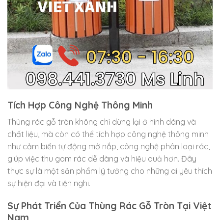
Tích Hợp Công Nghệ Thông Minh
Thùng rác gỗ tròn không chỉ dừng lại ở hình dáng và
chất liệu, mà còn có thể tích hợp công nghệ thông minh
như cảm biến tự động mở nắp, công nghệ phân loại rác,
giúp việc thu gom rác dễ dàng và hiệu quả hơn. Đây
thực sự là một sản phẩm lý tưởng cho những ai yêu thích
sự hiện đại và tiện nghi.
Sự Phát Triển Của Thùng Rác Gỗ Tròn Tại Việt
Nam