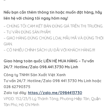
“`
Nếu bạn cần thêm thông tin hoặc muốn đặt hàng, hãy
liên hệ với chúng tôi ngay hôm nay!
– CHÚNG TÔI CAM KẾT BÁN ĐÚNG GIÁ TRÊN THỊ TRƯỜNG.
– TƯ VẤN ĐÚNG SẢN PHẨM.
– GIAO HÀNG ĐÚNG CHỦNG LOẠI, MẪU MÃ VÀ ĐÚNG THỜI
GIAN.
– CÓ NHIỀU CHÍNH SÁCH ƯU ĐÃI VỚI KHÁCH HÀNG.!!!!
Giao hàng toàn quốc LIÊN HỆ MUA HÀNG
– Tư vấn
24/7: Hotline/Zalo 098.441.3730 Ms Linh
Công ty TNHH Sản Xuất Việt Xanh
Tư vấn 24/7: Hotline
/Zalo
098 441 3730
Ms Linh
hoặc
028 62790375
Zalo tại đây:
https://zalo.me/0984413730
VPĐD: 152/23/5 Lý Thánh Tông, Phường Hiệp Tân, Quận
Tân Phú, Hồ Chí Minh