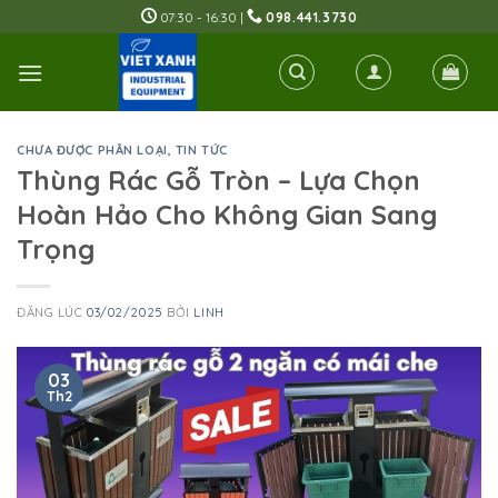
Skip
07:30 - 16:30 |
098.441.3730
to
content
CHƯA ĐƯỢC PHÂN LOẠI
,
TIN TỨC
Thùng Rác Gỗ Tròn – Lựa Chọn
Hoàn Hảo Cho Không Gian Sang
Trọng
ĐĂNG LÚC
03/02/2025
BỞI
LINH
03
Th2