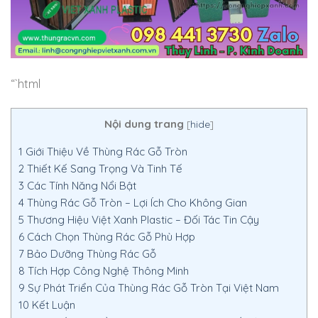
“`html
Nội dung trang
[
hide
]
1
Giới Thiệu Về Thùng Rác Gỗ Tròn
2
Thiết Kế Sang Trọng Và Tinh Tế
3
Các Tính Năng Nổi Bật
4
Thùng Rác Gỗ Tròn – Lợi Ích Cho Không Gian
5
Thương Hiệu Việt Xanh Plastic – Đối Tác Tin Cậy
6
Cách Chọn Thùng Rác Gỗ Phù Hợp
7
Bảo Dưỡng Thùng Rác Gỗ
8
Tích Hợp Công Nghệ Thông Minh
9
Sự Phát Triển Của Thùng Rác Gỗ Tròn Tại Việt Nam
10
Kết Luận