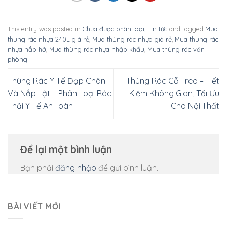
This entry was posted in
Chưa được phân loại
,
Tin tức
and tagged
Mua
thùng rác nhựa 240L giá rẻ
,
Mua thùng rác nhựa giá rẻ
,
Mua thùng rác
nhựa nắp hở
,
Mua thùng rác nhựa nhập khẩu
,
Mua thùng rác văn
phòng
.
Thùng Rác Y Tế Đạp Chân
Thùng Rác Gỗ Treo – Tiết
Và Nắp Lật – Phân Loại Rác
Kiệm Không Gian, Tối Ưu
Thải Y Tế An Toàn
Cho Nội Thất
Để lại một bình luận
Bạn phải
đăng nhập
để gửi bình luận.
BÀI VIẾT MỚI