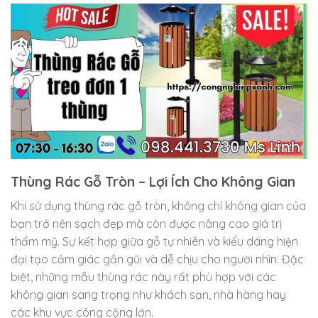
Thùng Rác Gỗ Tròn – Lợi Ích Cho Không Gian
Khi sử dụng thùng rác gỗ tròn, không chỉ không gian của
bạn trở nên sạch đẹp mà còn được nâng cao giá trị
thẩm mỹ. Sự kết hợp giữa gỗ tự nhiên và kiểu dáng hiện
đại tạo cảm giác gần gũi và dễ chịu cho người nhìn. Đặc
biệt, những mẫu thùng rác này rất phù hợp với các
không gian sang trọng như khách sạn, nhà hàng hay
các khu vực công cộng lớn.