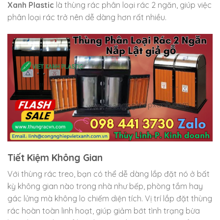
Xanh Plastic
là thùng rác phân loại rác 2 ngăn, giúp việc
phân loại rác trở nên dễ dàng hơn rất nhiều.
Tiết Kiệm Không Gian
Với thùng rác treo, bạn có thể dễ dàng lắp đặt nó ở bất
kỳ không gian nào trong nhà như bếp, phòng tắm hay
gác lửng mà không lo chiếm diện tích. Vị trí lắp đặt thùng
rác hoàn toàn linh hoạt, giúp giảm bớt tình trạng bừa