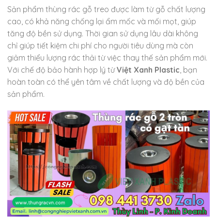
Sản phẩm thùng rác gỗ treo được làm từ gỗ chất lượng
cao, có khả năng chống lại ẩm mốc và mối mọt, giúp
tăng độ bền sử dụng. Thời gian sử dụng lâu dài không
chỉ giúp tiết kiệm chi phí cho người tiêu dùng mà còn
giảm thiểu lượng rác thải từ việc thay thế sản phẩm mới.
Với chế độ bảo hành hợp lý từ
Việt Xanh Plastic
, bạn
hoàn toàn có thể yên tâm về chất lượng và độ bền của
sản phẩm.