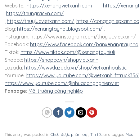
Website:
https://xenangvietxanh.com
https://xenang
https://thungracvn.com/
,
https://thuylucvietxanh.com/
,
https://congnghiepxanh.c
Blog:
https://xenangtaynet.blogspot.com/
,
Instagram:
https://www.instagram.com/thuylucvietxanh/
Facebook:
https://www.facebook.com/banxenangtaynha
Tiktok:
https://www.tiktok.com/@xenangtayniuli
Shopee:
https://shopee.vn/shopvietxanh
Lazada:
https://www.lazada.vn/shop/vietxanhpalstic
Youtube:
https://www.youtube.com/@vietxanhlifttruck356
https://www.youtube.com/@nhuacongnghiepviet
Fanpage:
Môi trường công nghiệp
This entry was posted in
Chưa được phân loại
,
Tin tức
and tagged
Mua