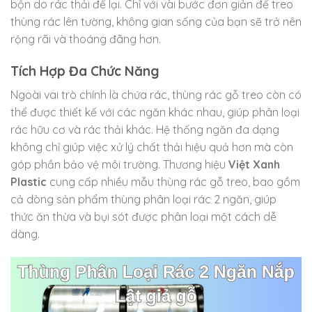
bộn do rác thải để lại. Chỉ với vài bước đơn giản để treo
thùng rác lên tường, không gian sống của bạn sẽ trở nên
rộng rãi và thoáng đãng hơn.
Tích Hợp Đa Chức Năng
Ngoài vai trò chính là chứa rác, thùng rác gỗ treo còn có
thể được thiết kế với các ngăn khác nhau, giúp phân loại
rác hữu cơ và rác thải khác. Hệ thống ngăn đa dạng
không chỉ giúp việc xử lý chất thải hiệu quả hơn mà còn
góp phần bảo vệ môi trường. Thương hiệu
Việt Xanh
Plastic
cung cấp nhiều mẫu thùng rác gỗ treo, bao gồm
cả dòng sản phẩm thùng phân loại rác 2 ngăn, giúp
thức ăn thừa và bụi sót được phân loại một cách dễ
dàng.