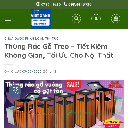
Skip
07:30 - 16:30 |
098.441.3730
to
content
CHƯA ĐƯỢC PHÂN LOẠI
,
TIN TỨC
Thùng Rác Gỗ Treo – Tiết Kiệm
Không Gian, Tối Ưu Cho Nội Thất
ĐĂNG LÚC
03/02/2025
BỞI
LINH
03
Th2