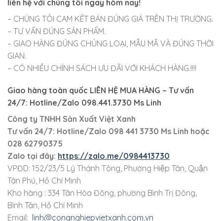
liên hệ với chúng tôi ngay hôm nay!
– CHÚNG TÔI CAM KẾT BÁN ĐÚNG GIÁ TRÊN THỊ TRƯỜNG.
– TƯ VẤN ĐÚNG SẢN PHẨM.
– GIAO HÀNG ĐÚNG CHỦNG LOẠI, MẪU MÃ VÀ ĐÚNG THỜI
GIAN.
– CÓ NHIỀU CHÍNH SÁCH ƯU ĐÃI VỚI KHÁCH HÀNG.!!!!
Giao hàng toàn quốc LIÊN HỆ MUA HÀNG
– Tư vấn
24/7: Hotline/Zalo 098.441.3730 Ms Linh
Công ty TNHH Sản Xuất Việt Xanh
Tư vấn 24/7: Hotline
/Zalo
098 441 3730
Ms Linh
hoặc
028 62790375
Zalo tại đây:
https://zalo.me/0984413730
VPĐD: 152/23/5 Lý Thánh Tông, Phường Hiệp Tân, Quận
Tân Phú, Hồ Chí Minh
Kho hàng : 334 Tân Hòa Đông, phường Bình Trị Đông,
Bình Tân, Hồ Chí Minh
Email:
linh@congnghiepvietxanh.com.vn