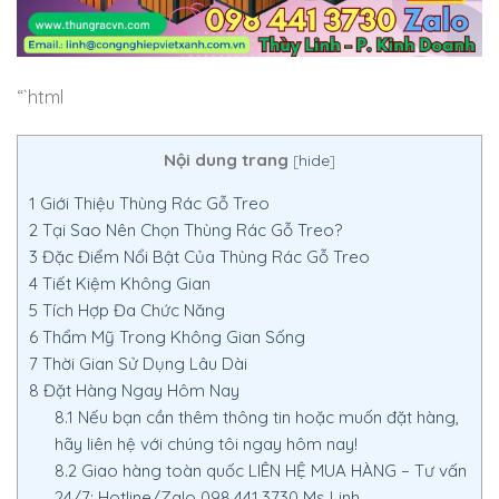
“`html
Nội dung trang
[
hide
]
1
Giới Thiệu Thùng Rác Gỗ Treo
2
Tại Sao Nên Chọn Thùng Rác Gỗ Treo?
3
Đặc Điểm Nổi Bật Của Thùng Rác Gỗ Treo
4
Tiết Kiệm Không Gian
5
Tích Hợp Đa Chức Năng
6
Thẩm Mỹ Trong Không Gian Sống
7
Thời Gian Sử Dụng Lâu Dài
8
Đặt Hàng Ngay Hôm Nay
8.1
Nếu bạn cần thêm thông tin hoặc muốn đặt hàng,
hãy liên hệ với chúng tôi ngay hôm nay!
8.2
Giao hàng toàn quốc LIÊN HỆ MUA HÀNG – Tư vấn
24/7: Hotline/Zalo 098.441.3730 Ms Linh