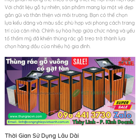
Với chất liệu gỗ tự nhiên, sản phẩm mang lại một vẻ đẹp
gần gũi và thân thiện với môi trường. Bạn có thể chọn
lựa kiểu dáng và màu sắc phù hợp với phong cách trang
trí của căn nhà. Chính sự hòa hợp giữa chức năng và yếu
tố thẩm mỹ đã khiến thùng rác gỗ treo trở thành lựa
chọn hàng đầu của nhiều hộ gia đình.
Thời Gian Sử Dụng Lâu Dài