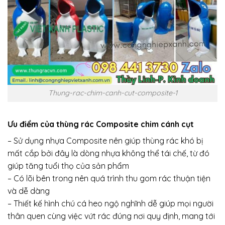
Thung-rac-chim-canh-cut-composite-1
Ưu điểm của thùng rác Composite chim cánh cụt
– Sử dụng nhựa Composite nên giúp thùng rác khó bị
mất cắp bởi đây là dòng nhựa không thể tái chế, từ đó
giúp tăng tuổi thọ của sản phẩm
– Có lõi bên trong nên quá trình thu gom rác thuận tiện
và dễ dàng
– Thiết kế hình chú cá heo ngộ nghĩnh dễ giúp mọi người
thân quen cùng việc vứt rác đúng nơi quy định, mang tới