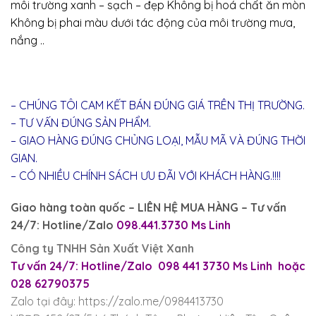
môi trường xanh – sạch – đẹp Không bị hoá chất ăn mòn
Không bị phai màu dưới tác động của môi trường mưa,
nắng ..
– CHÚNG TÔI CAM KẾT BÁN ĐÚNG GIÁ TRÊN THỊ TRƯỜNG.
– TƯ VẤN ĐÚNG SẢN PHẨM.
– GIAO HÀNG ĐÚNG CHỦNG LOẠI, MẪU MÃ VÀ ĐÚNG THỜI
GIAN.
– CÓ NHIỀU CHÍNH SÁCH ƯU ĐÃI VỚI KHÁCH HÀNG.!!!!
Giao hàng toàn quốc – LIÊN HỆ MUA HÀNG – Tư vấn
24/7: Hotline/Zalo
098.441.3730 Ms Linh
Công ty TNHH Sản Xuất Việt Xanh
Tư vấn 24/7: Hotline/Zalo 098 441 3730 Ms Linh hoặc
028 62790375
Zalo tại đây: https://zalo.me/0984413730