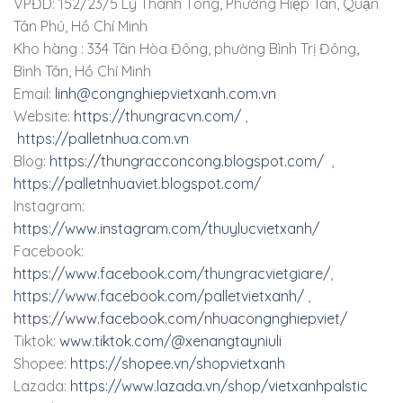
VPĐD: 152/23/5 Lý Thánh Tông, Phường Hiệp Tân, Quận
Tân Phú, Hồ Chí Minh
Kho hàng : 334 Tân Hòa Đông, phường Bình Trị Đông,
Bình Tân, Hồ Chí Minh
Email:
linh@congnghiepvietxanh.com.vn
Website:
https://thungracvn.com/
,
https://palletnhua.com.vn
Blog:
https://thungracconcong.blogspot.com/
,
https://palletnhuaviet.blogspot.com/
Instagram:
https://www.instagram.com/thuylucvietxanh/
Facebook:
https://www.facebook.com/thungracvietgiare/
,
https://www.facebook.com/palletvietxanh/
,
https://www.facebook.com/nhuacongnghiepviet/
Tiktok:
www.tiktok.com/@xenangtayniuli
Shopee:
https://shopee.vn/shopvietxanh
Lazada:
https://www.lazada.vn/shop/vietxanhpalstic