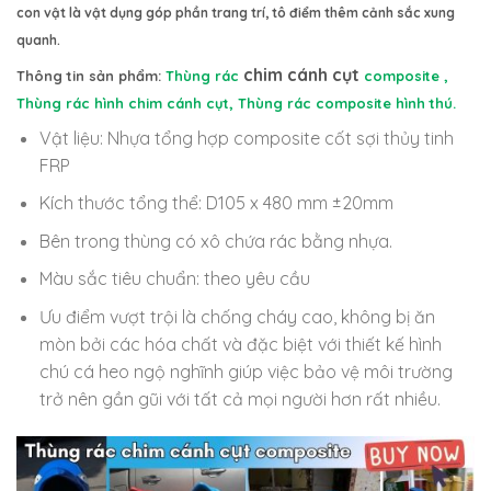
con vật là vật dụng góp phần trang trí, tô điểm thêm cảnh sắc xung
quanh.
chim cánh cụt
Thông tin sản phẩm:
Thùng rác
composite ,
Thùng rác hình chim cánh cụt, Thùng rác composite hình thú.
Vật liệu: Nhựa tổng hợp composite cốt sợi thủy tinh
FRP
Kích thước tổng thể: D105 x 480 mm ±20mm
Bên trong thùng có xô chứa rác bằng nhựa.
Màu sắc tiêu chuẩn: theo yêu cầu
Ưu điểm vượt trội là chống cháy cao, không bị ăn
mòn bởi các hóa chất và đặc biệt với thiết kế hình
chú cá heo ngộ nghĩnh giúp việc bảo vệ môi trường
trở nên gần gũi với tất cả mọi người hơn rất nhiều.