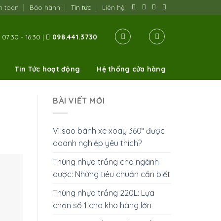
h toán
Bảo hành
Tin tức
Liên hệ
07:30 - 16:30 |
098.441.3730
Tin Tức hoạt động
Hệ thống cửa hàng
BÀI VIẾT MỚI
Vì sao bánh xe xoay 360° được
doanh nghiệp yêu thích?
Thùng nhựa trắng cho ngành
dược: Những tiêu chuẩn cần biết
Thùng nhựa trắng 220L: Lựa
chọn số 1 cho kho hàng lớn