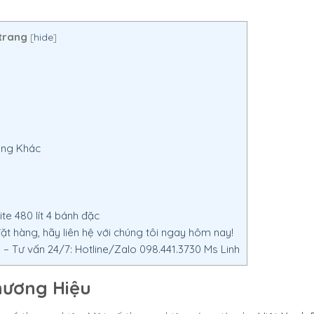
trang
[
hide
]
àng Khác
te 480 lít 4 bánh đặc
t hàng, hãy liên hệ với chúng tôi ngay hôm nay!
 Tư vấn 24/7: Hotline/Zalo 098.441.3730 Ms Linh
hương Hiệu