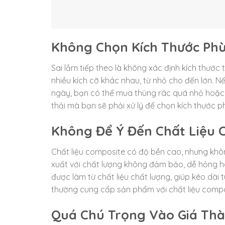
Không Chọn Kích Thước Ph
Sai lầm tiếp theo là không xác định kích thước
nhiều kích cỡ khác nhau, từ nhỏ cho đến lớn. 
ngày, bạn có thể mua thùng rác quá nhỏ hoặc q
thải mà bạn sẽ phải xử lý để chọn kích thước p
Không Để Ý Đến Chất Liệu 
Chất liệu composite có độ bền cao, nhưng khô
xuất với chất lượng không đảm bảo, dễ hỏng h
được làm từ chất liệu chất lượng, giúp kéo dài
thường cung cấp sản phẩm với chất liệu compo
Quá Chú Trọng Vào Giá Th