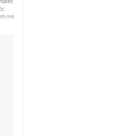
lastic
ác
hành mà