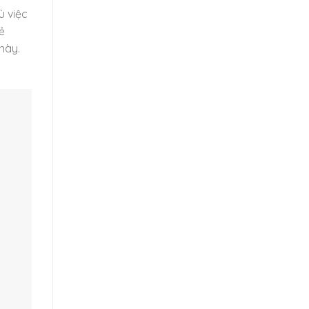
ù việc
ẻ
này.