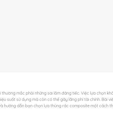
i thường mắc phải những sai lầm đáng tiếc. Việc lựa chọn kh
u suất sử dụng mà còn có thể gây lãng phí tài chính. Bài vi
 và hướng dẫn bạn chọn lựa thùng rác composite một cách t