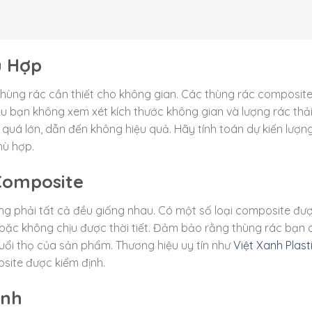
ù Hợp
 thùng rác cần thiết cho không gian. Các thùng rác composit
Nếu bạn không xem xét kích thước không gian và lượng rác thả
uá lớn, dẫn đến không hiệu quả. Hãy tính toán dự kiến lượn
hù hợp.
Composite
ng phải tất cả đều giống nhau. Có một số loại composite đư
oặc không chịu được thời tiết. Đảm bảo rằng thùng rác bạn 
 tuổi thọ của sản phẩm. Thương hiệu uy tín như
Việt Xanh Plast
site được kiểm định.
ành