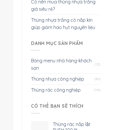
Có nên mua thùng nhựa trắng
giá siêu rẻ?
Thùng nhựa trắng có nắp kín
giúp giảm hao hụt nguyên liệu
DANH MỤC SẢN PHẨM
Bảng menu nhà hàng-khách
(23)
sạn
Thùng nhựa công nghiệp
(86)
Thùng rác công nghiệp
(114)
CÓ THỂ BẠN SẼ THÍCH
Thùng rác nắp lật
PUSH 100 lít