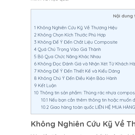
Nội dung 
1
Không Nghiên Cứu Kỹ Về Thương Hiệu
2
Không Chọn Kích Thước Phù Hợp
3
Không Để Ý Đến Chất Liệu Composite
4
Quá Chú Trọng Vào Giá Thành
5
Bỏ Qua Chức Năng Khác Nhau
6
Không Đọc Đánh Giá và Nhận Xét Từ Khách H
7
Không Để Ý Đến Thiết Kế và Kiểu Dáng
8
Không Chú Ý Đến Điều Kiện Bảo Hành
9
Kết Luận
10
Thông tin sản phầm: Thùng rác nhựa composi
10.1
Nếu bạn cần thêm thông tin hoặc muốn đặ
10.2
Giao hàng toàn quốc LIÊN HỆ MUA HÀNG –
Không Nghiên Cứu Kỹ Về T