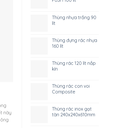
Thùng nhựa trắng 90
lít
Thùng đựng rác nhựa
160 lít
Thùng rác 120 lít nắp
kín
Thùng rác con voi
Composite
ông
Thùng rác inox gạt
ết này
tàn 240x240x610mm
hông