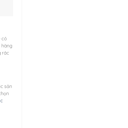
e có
i hàng
g rác
ợc sản
chọn
ic