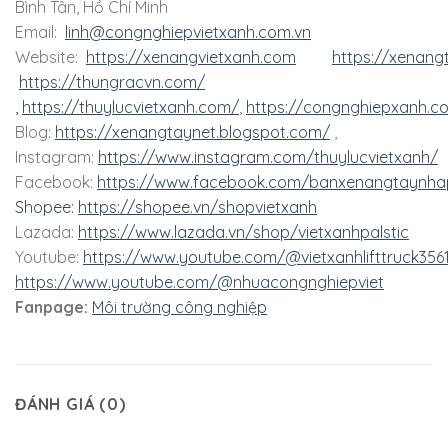
Bình Tân, Hồ Chí Minh
Email:
linh@congnghiepvietxanh.com.vn
Website:
https://xenangvietxanh.com
https://xenang
https://thungracvn.com/
,
https://thuylucvietxanh.com/
,
https://congnghiepxanh.c
Blog:
https://xenangtaynet.blogspot.com/
,
Instagram:
https://www.instagram.com/thuylucvietxanh/
Facebook:
https://www.facebook.com/banxenangtaynha
Shopee:
https://shopee.vn/shopvietxanh
Lazada:
https://www.lazada.vn/shop/vietxanhpalstic
Youtube:
https://www.youtube.com/@vietxanhlifttruck356
https://www.youtube.com/@nhuacongnghiepviet
Fanpage:
Môi trường công nghiệp
ĐÁNH GIÁ (0)