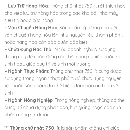
– Lưu Trữ Hàng Hóa
: Thùng chữ nhật 750 lít rất thích hợp
cho việc lưu trữ hàng hóa trong các kho bãi, nhà máy,
siêu thị hoặc cửa hàng.
– Vận Chuyển Hàng Hóa
: Sản phẩm lý tưởng cho việc
vận chuyển hàng hóa lớn, như nguyên liệu, thành phẩm,
hoặc hàng hóa cần bảo quản đặc biệt.
– Chứa Đựng Rác Thải
: Nhiều doanh nghiệp sử dụng
thùng này để chứa đựng rác thải công nghiệp hoặc rác
sinh hoạt, giúp duy trì vệ sinh môi trường.
– Ngành Thực Phẩm
: Thùng chữ nhật 750 lít cũng được
sử dụng trong ngành thực phẩm để chứa đựng nguyên
liệu hoặc sản phẩm đã chế biến, đảm bảo an toàn vệ
sinh.
– Ngành Nông Nghiệp
: Trong nông nghiệp, thùng có thể
dùng để chứa đựng phân bón, hạt giống hoặc các sản
phẩm nông sản khác.
***
Thùng chữ nhật 750 lít
là sản phẩm không chỉ giúp