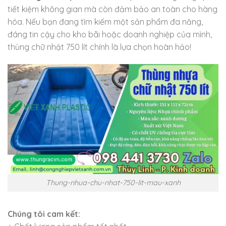
tiết kiệm không gian mà còn đảm bảo an toàn cho hàng
hóa. Nếu bạn đang tìm kiếm một sản phẩm đa năng,
đáng tin cậy cho kho bãi hoặc doanh nghiệp của mình,
thùng chữ nhật 750 lít chính là lựa chọn hoàn hảo!
Thung-nhua-chu-nhat-750-lit-mau-xanh
Chúng tôi cam kết: