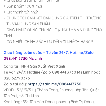
+ Chất lượng sản phẩm tốt nhất.
+ Sản phẩm 100% mới.
+ Giá thành tốt nhất.
– CHÚNG TÔI CAM KẾT BÁN ĐÚNG GIÁ TRÊN THỊ TRƯỜNG.
– TƯ VẤN ĐÚNG SẢN PHẨM.
– GIAO HÀNG ĐÚNG CHỦNG LOẠI, MẪU MÃ VÀ ĐÚNG THỜI
GIAN.
– CÓ NHIỀU CHÍNH SÁCH ƯU ĐÃI VỚI KHÁCH HÀNG.!!!!
Giao hàng toàn quốc – Tư vấn 24/7: Hotline/Zalo
098.441.3730 Ms Linh
Công ty TNHH Sản Xuất Việt Xanh
Tư vấn 24/7: Hotline
/Zalo
098 441 3730
Ms Linh
hoặc
028 62790375
Zalo tại đây:
https://zalo.me/0984413730
VPĐD: 152/23/5 Lý Thánh Tông, Phường Hiệp Tân, Quận
Tân Phú, Hồ Chí Minh
Kho hàng : 334 Tân Hòa Đông, phường Bình Trị Đông,