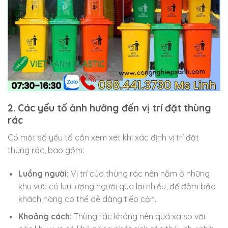
2. Các yếu tố ảnh hưởng đến vị trí đặt thùng
rác
Có một số yếu tố cần xem xét khi xác định vị trí đặt
thùng rác, bao gồm:
Luồng người:
Vị trí của thùng rác nên nằm ở những
khu vực có lưu lượng người qua lại nhiều, để đảm bảo
khách hàng có thể dễ dàng tiếp cận.
Khoảng cách:
Thùng rác không nên quá xa so với