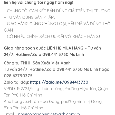
liên hệ với chúng tôi ngay hôm nay!
– CHÚNG TÔI CAM KẾT BÁN ĐÚNG GIÁ TRÊN THỊ TRƯỜNG.
– TƯ VẤN ĐÚNG SẢN PHẨM.
– GIAO HÀNG ĐÚNG CHỦNG LOẠI, MẪU MÃ VÀ ĐÚNG THỜI
GIAN.
– CÓ NHIỀU CHÍNH SÁCH ƯU ĐÃI VỚI KHÁCH HÀNG.!!!!
Giao hàng toàn quốc LIÊN HỆ MUA HÀNG
– Tư vấn
24/7: Hotline/Zalo 098.441.3730 Ms Linh
Công ty TNHH Sản Xuất Việt Xanh
Tư vấn 24/7: Hotline
/Zalo
098 441 3730
Ms Linh
hoặc
028 62790375
Zalo tại đây:
https://zalo.me/0984413730
VPĐD: 152/23/5 Lý Thánh Tông, Phường Hiệp Tân, Quận
Tân Phú, Hồ Chí Minh
Kho hàng : 334 Tân Hòa Đông, phường Bình Trị Đông,
Bình Tân, Hồ Chí Minh
Email:
linh@congnghiepvietxanh.com.vn