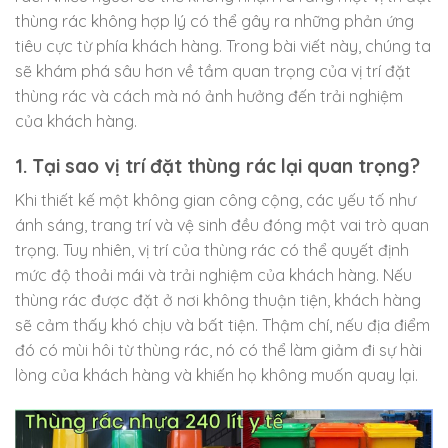
thùng rác không hợp lý có thể gây ra những phản ứng
tiêu cực từ phía khách hàng. Trong bài viết này, chúng ta
sẽ khám phá sâu hơn về tầm quan trọng của vị trí đặt
thùng rác và cách mà nó ảnh hưởng đến trải nghiệm
của khách hàng.
1. Tại sao vị trí đặt thùng rác lại quan trọng?
Khi thiết kế một không gian công cộng, các yếu tố như
ánh sáng, trang trí và vệ sinh đều đóng một vai trò quan
trọng. Tuy nhiên, vị trí của thùng rác có thể quyết định
mức độ thoải mái và trải nghiệm của khách hàng. Nếu
thùng rác được đặt ở nơi không thuận tiện, khách hàng
sẽ cảm thấy khó chịu và bất tiện. Thậm chí, nếu địa điểm
đó có mùi hôi từ thùng rác, nó có thể làm giảm đi sự hài
lòng của khách hàng và khiến họ không muốn quay lại.