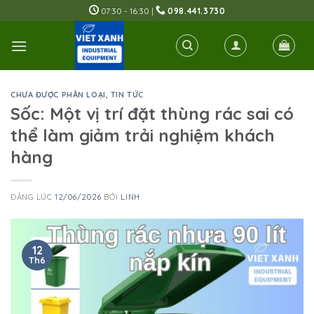
Skip
07:30 - 16:30 |
098.441.3730
to
content
CHƯA ĐƯỢC PHÂN LOẠI
,
TIN TỨC
Sốc: Một vị trí đặt thùng rác sai có
thể làm giảm trải nghiệm khách
hàng
ĐĂNG LÚC
12/06/2026
BỞI
LINH
12
Th6