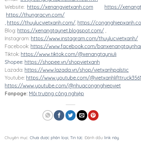
Website:
https://xenangvietxanh.com
https://xenang
https://thungracvn.com/
,
https://thuylucvietxanh.com/
,
https://congnghiepxanh.c
Blog:
https://xenangtaynet.blogspot.com/
,
Instagram:
https://www.instagram.com/thuylucvietxanh/
Facebook:
https://www.facebook.com/banxenangtaynha
Tiktok:
https://www.tiktok.com/@xenangtayniuli
Shopee:
https://shopee.vn/shopvietxanh
Lazada:
https://www.lazada.vn/shop/vietxanhpalstic
Youtube:
https://www.youtube.com/@vietxanhlifttruck356
https://www.youtube.com/@nhuacongnghiepviet
Fanpage:
Môi trường công nghiệp
Chuyên mục:
Chưa được phân loại
,
Tin tức
. Đánh dấu
link này
.