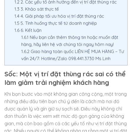
1.2
2. Các yếu tố ảnh hưởng đến vị trí đặt thùng rác
1.3
3. Khảo sát thực tế
1.4
4. Giải pháp tối ưu hóa vị trí đặt thùng rác
1.5
5. Tình huống thực tế từ doanh nghiệp
1.6
6. Kết luận
1.6.1
Nếu bạn cần thêm thông tin hoặc muốn đặt
hàng, hãy liên hệ với chúng tôi ngay hôm nay!
1.6.2
Giao hàng toàn quốc LIÊN HỆ MUA HÀNG – Tư
vấn 24/7: Hotline/Zalo 098.441.3730 Ms Linh
Sốc: Một vị trí đặt thùng rác sai có thể
làm giảm trải nghiệm khách hàng
Khi bạn bước vào một không gian công cộng, một trong
những điều đầu tiên bạn chú ý đến là cách mà nơi đó
được quản lý và gìn giữ sự sạch sẽ. Điều này không chỉ
đơn thuần là việc xem xét mức độ gọn gàng của không
gian, mà còn bao gồm cả các yếu tố như vị trí đặt thùng
rác. Nhiều người có thể không nhận ra rằng một vị trí đặt