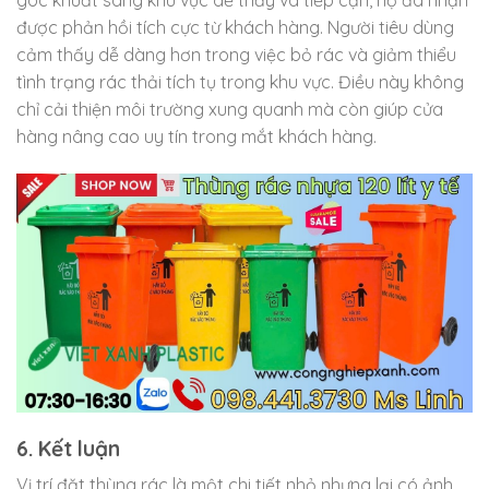
góc khuất sang khu vực dễ thấy và tiếp cận, họ đã nhận
được phản hồi tích cực từ khách hàng. Người tiêu dùng
cảm thấy dễ dàng hơn trong việc bỏ rác và giảm thiểu
tình trạng rác thải tích tụ trong khu vực. Điều này không
chỉ cải thiện môi trường xung quanh mà còn giúp cửa
hàng nâng cao uy tín trong mắt khách hàng.
6. Kết luận
Vị trí đặt thùng rác là một chi tiết nhỏ nhưng lại có ảnh