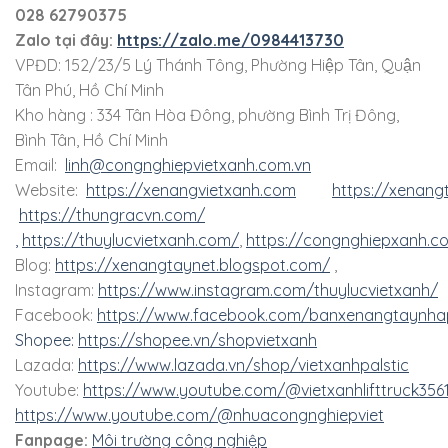
028 62790375
Zalo tại đây:
https://zalo.me/0984413730
VPĐD: 152/23/5 Lý Thánh Tông, Phường Hiệp Tân, Quận
Tân Phú, Hồ Chí Minh
Kho hàng : 334 Tân Hòa Đông, phường Bình Trị Đông,
Bình Tân, Hồ Chí Minh
Email:
linh@congnghiepvietxanh.com.vn
Website:
https://xenangvietxanh.com
https://xenang
https://thungracvn.com/
,
https://thuylucvietxanh.com/
,
https://congnghiepxanh.c
Blog:
https://xenangtaynet.blogspot.com/
,
Instagram:
https://www.instagram.com/thuylucvietxanh/
Facebook:
https://www.facebook.com/banxenangtaynha
Shopee:
https://shopee.vn/shopvietxanh
Lazada:
https://www.lazada.vn/shop/vietxanhpalstic
Youtube:
https://www.youtube.com/@vietxanhlifttruck356
https://www.youtube.com/@nhuacongnghiepviet
Fanpage:
Môi trường công nghiệp