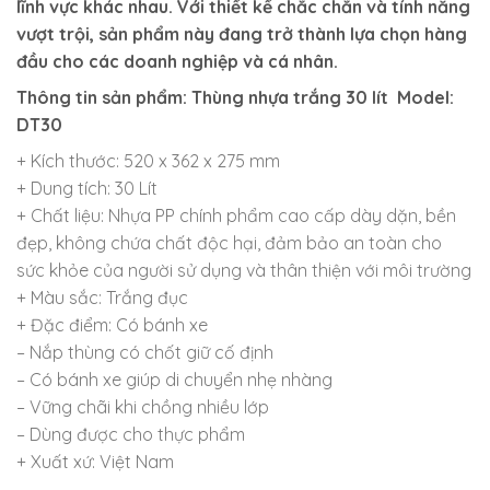
lĩnh vực khác nhau. Với thiết kế chắc chắn và tính năng
vượt trội, sản phẩm này đang trở thành lựa chọn hàng
đầu cho các doanh nghiệp và cá nhân.
Thông tin sản phẩm:
Thùng nhựa trắng 30 lít Model:
DT30
+ Kích thước: 520 x 362 x 275 mm
+ Dung tích: 30 Lít
+ Chất liệu: Nhựa PP chính phẩm cao cấp dày dặn, bền
đẹp, không chứa chất độc hại, đảm bảo an toàn cho
sức khỏe của người sử dụng và thân thiện với môi trường
+ Màu sắc: Trắng đục
+ Đặc điểm: Có bánh xe
– Nắp thùng có chốt giữ cố định
– Có bánh xe giúp di chuyển nhẹ nhàng
– Vững chãi khi chồng nhiều lớp
– Dùng được cho thực phẩm
+ Xuất xứ: Việt Nam