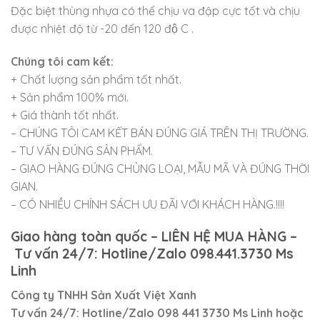
Đặc biệt thùng nhựa có thể chịu va đập cực tốt và chịu
được nhiệt độ từ -20 đến 120 độ C .
Chúng tôi cam kết:
+ Chất lượng sản phẩm tốt nhất.
+ Sản phẩm 100% mới.
+ Giá thành tốt nhất.
– CHÚNG TÔI CAM KẾT BÁN ĐÚNG GIÁ TRÊN THỊ TRƯỜNG.
– TƯ VẤN ĐÚNG SẢN PHẨM.
– GIAO HÀNG ĐÚNG CHỦNG LOẠI, MẪU MÃ VÀ ĐÚNG THỜI
GIAN.
– CÓ NHIỀU CHÍNH SÁCH ƯU ĐÃI VỚI KHÁCH HÀNG.!!!!
Giao hàng toàn quốc – LIÊN HỆ MUA HÀNG –
Tư vấn 24/7: Hotline/Zalo 098.441.3730 Ms
Linh
Công ty TNHH Sản Xuất Việt Xanh
Tư vấn 24/7: Hotline
/Zalo
098 441 3730
Ms Linh
hoặc