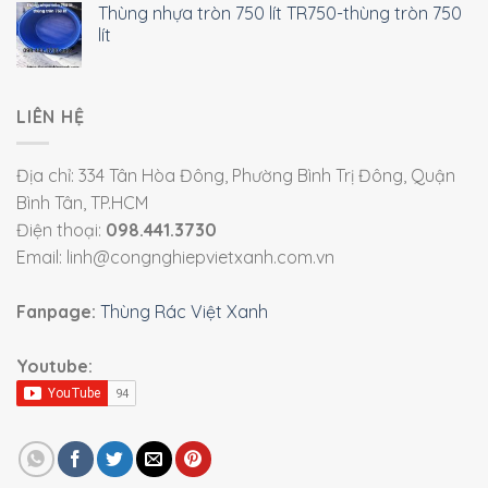
Thùng nhựa tròn 750 lít TR750-thùng tròn 750
lít
LIÊN HỆ
Địa chỉ: 334 Tân Hòa Đông, Phường Bình Trị Đông, Quận
Bình Tân, TP.HCM
Điện thoại:
098.441.3730
Email: linh@congnghiepvietxanh.com.vn
Fanpage:
Thùng Rác Việt Xanh
Youtube: