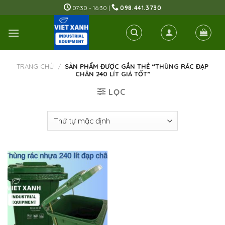
Skip
07:30 - 16:30 |
098.441.3730
to
content
TRANG CHỦ
/
SẢN PHẨM ĐƯỢC GẮN THẺ “THÙNG RÁC ĐẠP
CHÂN 240 LÍT GIÁ TỐT”
LỌC