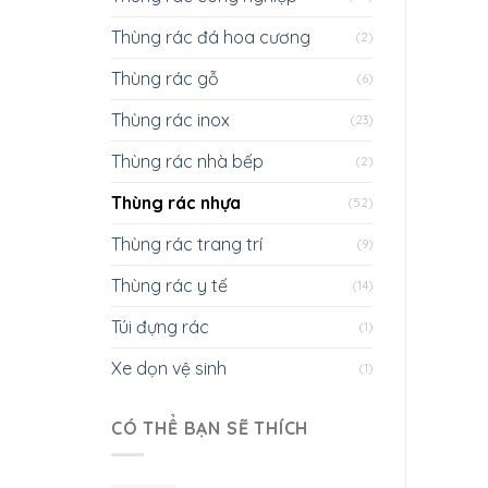
Thùng rác đá hoa cương
(2)
Thùng rác gỗ
(6)
Thùng rác inox
(23)
Thùng rác nhà bếp
(2)
Thùng rác nhựa
(52)
Thùng rác trang trí
(9)
Thùng rác y tế
(14)
Túi đựng rác
(1)
Xe dọn vệ sinh
(1)
CÓ THỂ BẠN SẼ THÍCH