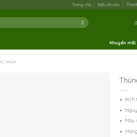
Trang chủ
Điều khoản
Than
Khuyến mãi
ÁC NHỰA
Thùng
Kích 
Nguy
Màu 
Hàng