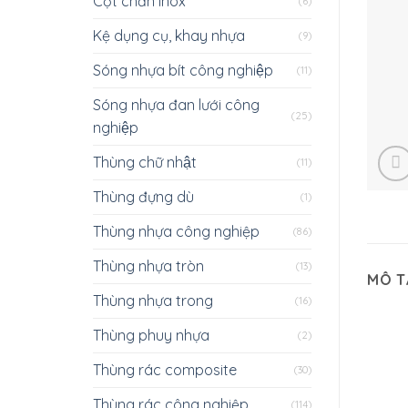
Cột chắn inox
(6)
Kệ dụng cụ, khay nhựa
(9)
Sóng nhựa bít công nghiệp
(11)
Sóng nhựa đan lưới công
(25)
nghiệp
Thùng chữ nhật
(11)
Thùng đựng dù
(1)
Thùng nhựa công nghiệp
(86)
Thùng nhựa tròn
(13)
MÔ T
Thùng nhựa trong
(16)
Thùng phuy nhựa
(2)
Thùng rác composite
(30)
Thùng rác công nghiệp
(114)