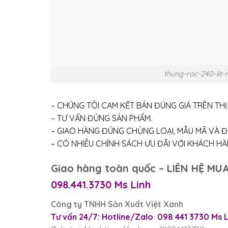
thung-rac-240-lit
– CHÚNG TÔI CAM KẾT BÁN ĐÚNG GIÁ TRÊN TH
– TƯ VẤN ĐÚNG SẢN PHẨM.
– GIAO HÀNG ĐÚNG CHỦNG LOẠI, MẪU MÃ VÀ Đ
– CÓ NHIỀU CHÍNH SÁCH ƯU ĐÃI VỚI KHÁCH HÀNG
Giao hàng toàn quốc – LIÊN HỆ MUA
098.441.3730 Ms Linh
Công ty TNHH Sản Xuất Việt Xanh
Tư vấn 24/7: Hotline/Zalo 098 441 3730 Ms