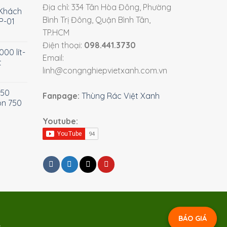
Địa chỉ: 334 Tân Hòa Đông, Phường
Khách
Bình Trị Đông, Quận Bình Tân,
P-01
TP.HCM
Điện thoại:
098.441.3730
00 lít-
Email:
t
linh@congnghiepvietxanh.com.vn
750
Fanpage:
Thùng Rác Việt Xanh
òn 750
Youtube:
BÁO GIÁ
t