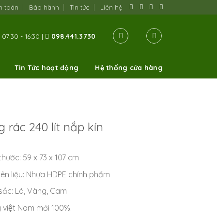
h toán
Bảo hành
Tin tức
Liên hệ
07:30 - 16:30 |
098.441.3730
Tin Tức hoạt động
Hệ thống cửa hàng
 rác 240 lít nắp kín
thước: 59 x 73 x 107 cm
ên liệu: Nhựa HDPE chính phẩm
sắc: Lá, Vàng, Cam
 việt Nam mới 100%.