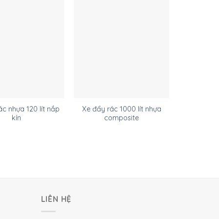
́c nhựa 120 lít nắp
Xe đẩy rác 1000 lít nhựa
Thùng rác 
kín
composite
LIÊN HỆ