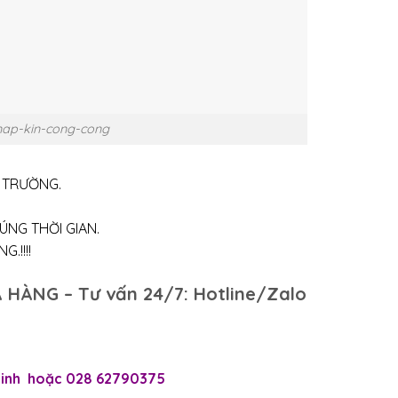
-nap-kin-cong-cong
Ị TRƯỜNG.
ÚNG THỜI GIAN.
.!!!!
 HÀNG – Tư vấn 24/7: Hotline/Zalo
 Linh hoặc 028 62790375