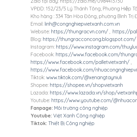
Zalo tại đây: https://zalo.me/0984413730
VPĐD: 152/23/5 Lý Thánh Tông, Phường Hiệp Tâ
Kho hàng : 334 Tân Hòa Đông, phường Bình Trị Đ
Email:
linh@congnghiepvietxanh.com.vn
Website:
https://thungracvn.com/
,
https://pa
Blog:
https://thungracconcong.blogspot.com/
Instagram:
https://www.instagram.com/thuylu
Facebook:
https://www.facebook.com/thungra
https://www.facebook.com/palletvietxanh/
,
https://www.facebook.com/nhuacongnghiepvi
Tiktok:
www.tiktok.com/@xenangtayniuli
Shopee:
https://shopee.vn/shopvietxanh
Lazada:
https://www.lazada.vn/shop/vietxanhp
Youtube:
https://www.youtube.com/@nhuacon
Fanpage:
Môi trường công nghiệp
Youtube:
Việt Xanh Công nghiệp
Tiktok:
Thiết Bị Công nghiệp