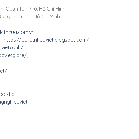
n, Quận Tân Phú, Hồ Chí Minh
ông, Bình Tân, Hồ Chí Minh
lletnhua.com.vn
,
https://palletnhuaviet.blogspot.com/
cvietxanh/
cvietgiare/
,
et/
alstic
gnghiepviet