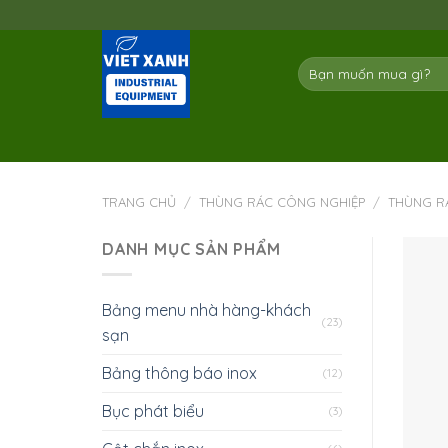
Skip
to
content
Tìm
kiếm:
TRANG CHỦ
/
THÙNG RÁC CÔNG NGHIỆP
/
THÙNG R
DANH MỤC SẢN PHẨM
Bảng menu nhà hàng-khách
(23)
sạn
Bảng thông báo inox
(12)
Bục phát biểu
(3)