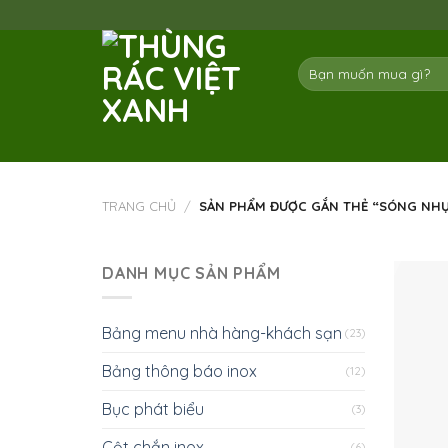
Skip
to
content
Tìm
kiếm:
TRANG CHỦ
/
SẢN PHẨM ĐƯỢC GẮN THẺ “SÓNG NHỰ
DANH MỤC SẢN PHẨM
Bảng menu nhà hàng-khách sạn
(23)
Bảng thông báo inox
(12)
Bục phát biểu
(3)
Cột chắn inox
(6)