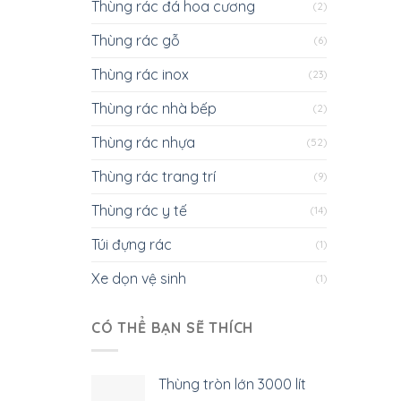
Thùng rác đá hoa cương
(2)
Thùng rác gỗ
(6)
Thùng rác inox
(23)
Thùng rác nhà bếp
(2)
Thùng rác nhựa
(52)
Thùng rác trang trí
(9)
Thùng rác y tế
(14)
Túi đựng rác
(1)
Xe dọn vệ sinh
(1)
CÓ THỂ BẠN SẼ THÍCH
Thùng tròn lớn 3000 lít