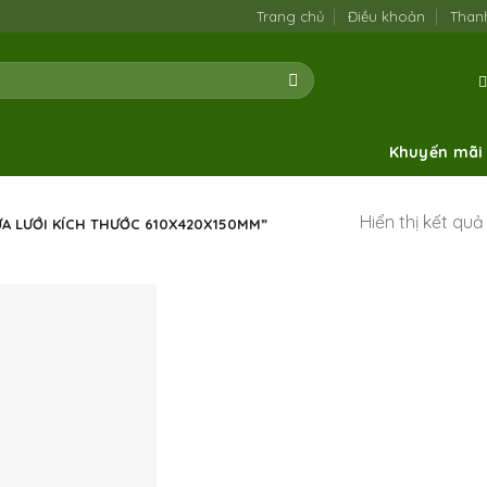
Trang chủ
Điều khoản
Than
Khuyến mãi
Hiển thị kết qu
A LƯỚI KÍCH THƯỚC 610X420X150MM”