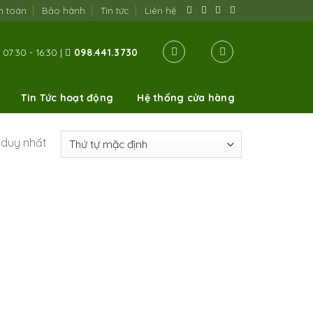
h toán
Bảo hành
Tin tức
Liên hệ
07:30 - 16:30 |
098.441.3730
Tin Tức hoạt động
Hệ thống cửa hàng
ả duy nhất