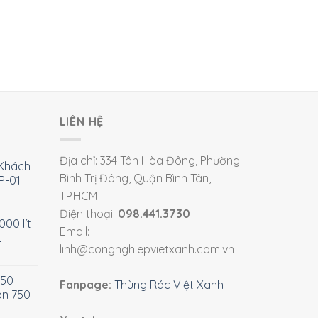
LIÊN HỆ
Địa chỉ: 334 Tân Hòa Đông, Phường
Khách
Bình Trị Đông, Quận Bình Tân,
P-01
TP.HCM
Điện thoại:
098.441.3730
00 lít-
Email:
t
linh@congnghiepvietxanh.com.vn
750
Fanpage:
Thùng Rác Việt Xanh
òn 750