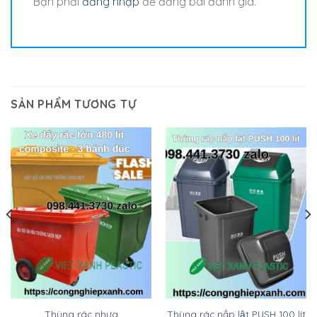
Bạn phải
đăng nhập
để đăng bài đánh giá.
SẢN PHẨM TƯƠNG TỰ
Thùng rác nhựa
Thùng rác nắp lật PUSH 100 lít