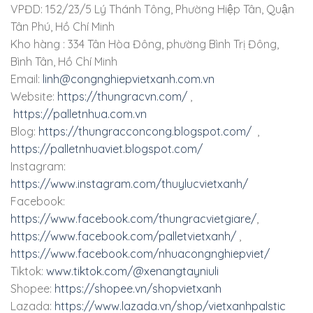
VPĐD: 152/23/5 Lý Thánh Tông, Phường Hiệp Tân, Quận
Tân Phú, Hồ Chí Minh
Kho hàng : 334 Tân Hòa Đông, phường Bình Trị Đông,
Bình Tân, Hồ Chí Minh
Email:
linh@congnghiepvietxanh.com.vn
Website:
https://thungracvn.com/
,
https://palletnhua.com.vn
Blog:
https://thungracconcong.blogspot.com/
,
https://palletnhuaviet.blogspot.com/
Instagram:
https://www.instagram.com/thuylucvietxanh/
Facebook:
https://www.facebook.com/thungracvietgiare/
,
https://www.facebook.com/palletvietxanh/
,
https://www.facebook.com/nhuacongnghiepviet/
Tiktok:
www.tiktok.com/@xenangtayniuli
Shopee:
https://shopee.vn/shopvietxanh
Lazada:
https://www.lazada.vn/shop/vietxanhpalstic