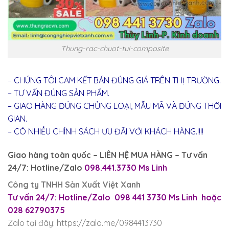
Thung-rac-chuot-tui-composite
– CHÚNG TÔI CAM KẾT BÁN ĐÚNG GIÁ TRÊN THỊ TRƯỜNG.
– TƯ VẤN ĐÚNG SẢN PHẨM.
– GIAO HÀNG ĐÚNG CHỦNG LOẠI, MẪU MÃ VÀ ĐÚNG THỜI
GIAN.
– CÓ NHIỀU CHÍNH SÁCH ƯU ĐÃI VỚI KHÁCH HÀNG.!!!!
Giao hàng toàn quốc – LIÊN HỆ MUA HÀNG – Tư vấn
24/7: Hotline/Zalo
098.441.3730 Ms Linh
Công ty TNHH Sản Xuất Việt Xanh
Tư vấn 24/7: Hotline/Zalo 098 441 3730 Ms Linh hoặc
028 62790375
Zalo tại đây: https://zalo.me/0984413730