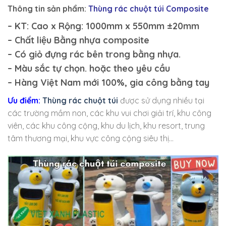
Thông tin sản phẩm:
Thùng rác chuột túi Composite
– KT: Cao x Rộng: 1000mm x 550mm ±20mm
– Chất liệu Bằng nhựa composite
– Có giỏ đựng rác bên trong bằng nhựa.
– Màu sắc tự chọn. hoặc theo yêu cầu
– Hàng Việt Nam mới 100%, gia công bằng tay
Ưu điểm:
Thùng rác chuột túi
được sử dụng nhiều tại
các trường mầm non, các khu vui chơi giải trí, khu công
viên, các khu công cộng, khu du lịch, khu resort, trung
tâm thương mại, khu vực công cộng siêu thị…