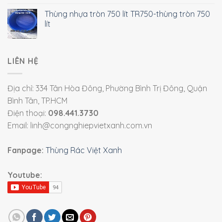
Thùng nhựa tròn 750 lít TR750-thùng tròn 750
lít
LIÊN HỆ
Địa chỉ: 334 Tân Hòa Đông, Phường Bình Trị Đông, Quận
Bình Tân, TP.HCM
Điện thoại:
098.441.3730
Email: linh@congnghiepvietxanh.com.vn
Fanpage:
Thùng Rác Việt Xanh
Youtube: