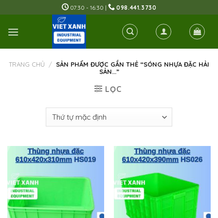
Skip
07:30 - 16:30 |
098.441.3730
to
content
TRANG CHỦ
/
SẢN PHẨM ĐƯỢC GẮN THẺ “SÓNG NHỰA ĐẶC HẢI
SẢN...”
LỌC