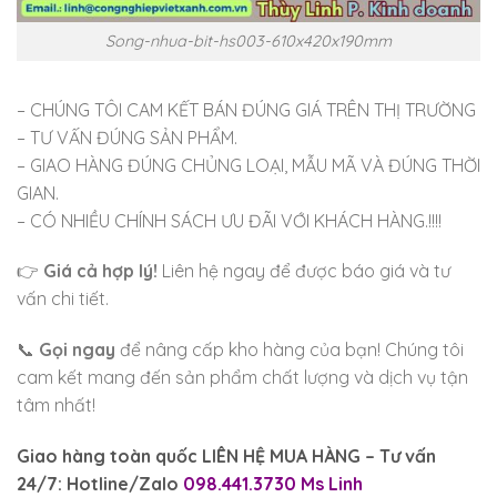
Song-nhua-bit-hs003-610x420x190mm
– CHÚNG TÔI CAM KẾT BÁN ĐÚNG GIÁ TRÊN THỊ TRƯỜNG
– TƯ VẤN ĐÚNG SẢN PHẨM.
– GIAO HÀNG ĐÚNG CHỦNG LOẠI, MẪU MÃ VÀ ĐÚNG THỜI
GIAN.
– CÓ NHIỀU CHÍNH SÁCH ƯU ĐÃI VỚI KHÁCH HÀNG.!!!!
👉
Giá cả hợp lý!
Liên hệ ngay để được báo giá và tư
vấn chi tiết.
📞
Gọi ngay
để nâng cấp kho hàng của bạn! Chúng tôi
cam kết mang đến sản phẩm chất lượng và dịch vụ tận
tâm nhất!
Giao
hàng toàn quốc LIÊN HỆ MUA HÀNG
– Tư vấn
24/7: Hotline/Zalo
098.441.3730 Ms Linh