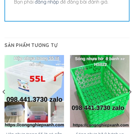
Bạn phải
đăng nhập
để đăng bài đánh giá.
SẢN PHẨM TƯƠNG TỰ
Sóng nhựa hở 8 bánh xe
Hộp nhựa trong 55 lít có nắp