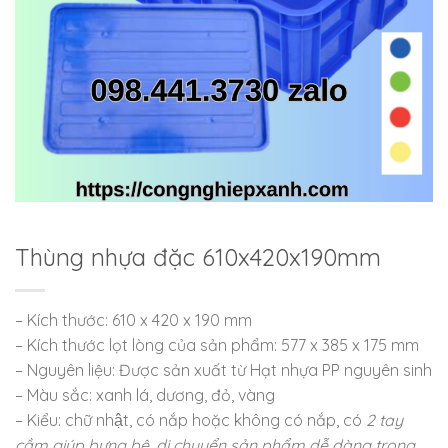
Thùng nhựa đặc 610x420x190mm
– Kích thước: 610 x 420 x 190 mm
– Kích thước lọt lòng của sản phẩm: 577 x 385 x 175 mm
– Nguyên liệu: Được sản xuất từ Hạt nhựa PP nguyên sinh
– Màu sắc: xanh lá, dương, đỏ, vàng
– Kiểu: chữ nhật, có nắp hoặc không có nắp, có
2 tay
cầm giúp bưng bê, di chuyển sản phẩm dễ dàng trong