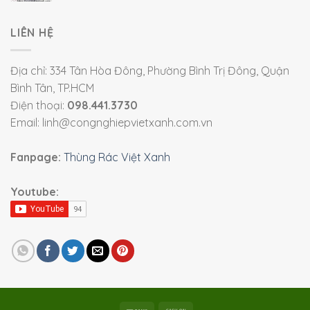
LIÊN HỆ
Địa chỉ: 334 Tân Hòa Đông, Phường Bình Trị Đông, Quận
Bình Tân, TP.HCM
Điện thoại:
098.441.3730
Email: linh@congnghiepvietxanh.com.vn
Fanpage:
Thùng Rác Việt Xanh
Youtube: