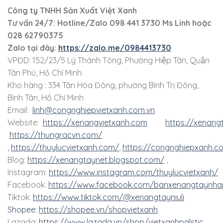
Công ty TNHH Sản Xuất Việt Xanh
Tư vấn 24/7: Hotline
/Zalo
098 441 3730
Ms Linh
hoặc
028 62790375
Zalo tại đây:
https://zalo.me/0984413730
VPĐD: 152/23/5 Lý Thánh Tông, Phường Hiệp Tân, Quận
Tân Phú, Hồ Chí Minh
Kho hàng : 334 Tân Hòa Đông, phường Bình Trị Đông,
Bình Tân, Hồ Chí Minh
Email:
linh@congnghiepvietxanh.com.vn
Website:
https://xenangvietxanh.com
https://xenang
https://thungracvn.com/
,
https://thuylucvietxanh.com/
,
https://congnghiepxanh.c
Blog:
https://xenangtaynet.blogspot.com/
,
Instagram:
https://www.instagram.com/thuylucvietxanh/
Facebook:
https://www.facebook.com/banxenangtaynha
Tiktok:
https://www.tiktok.com/@xenangtayniuli
Shopee:
https://shopee.vn/shopvietxanh
Lazada:
https://www.lazada.vn/shop/vietxanhpalstic