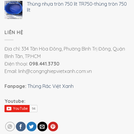
Thùng nhựa tròn 750 lít TR750-thùng tròn 750
lít
LIÊN HỆ
Địa chỉ: 334 Tân Hòa Đông, Phường Bình Trị Đông, Quận
Bình Tân, TP.HCM
Điện thoại:
098.441.3730
Email: linh@congnghiepvietxanh.com.vn
Fanpage:
Thùng Rác Việt Xanh
Youtube: