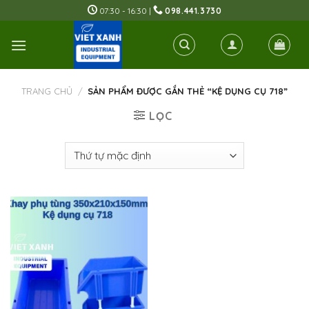
Skip
07:30 - 16:30 |
098.441.3730
to
content
TRANG CHỦ
/
SẢN PHẨM ĐƯỢC GẮN THẺ “KỆ DỤNG CỤ 718”
LỌC