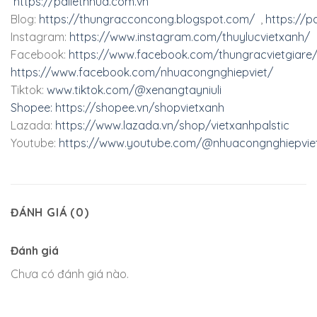
https://palletnhua.com.vn
Blog:
https://thungracconcong.blogspot.com/
,
https://p
Instagram:
https://www.instagram.com/thuylucvietxanh/
Facebook:
https://www.facebook.com/thungracvietgiare
https://www.facebook.com/nhuacongnghiepviet/
Tiktok:
www.tiktok.com/@xenangtayniuli
Shopee:
https://shopee.vn/shopvietxanh
Lazada:
https://www.lazada.vn/shop/vietxanhpalstic
Youtube:
https://www.youtube.com/@nhuacongnghiepvie
ĐÁNH GIÁ (0)
Đánh giá
Chưa có đánh giá nào.