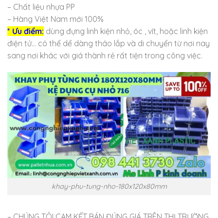
– Chất liệu nhựa PP
– Hàng Việt Nam mới 100%
* Ưu điểm:
dùng đựng linh kiện nhỏ, óc , vít, hoặc linh kiện
điện tử… có thể dể dàng tháo lắp và di chuyển từ nơi nay
sang nơi khác với giá thành rẻ rất tiện trong công việc.
khay-phu-tung-nho-180x120x80mm
– CHÚNG TÔI CAM KẾT BÁN ĐÚNG GIÁ TRÊN THỊ TRƯỜNG.