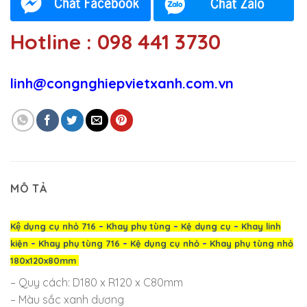
Hotline : 098 441 3730
linh@congnghiepvietxanh.com.vn
MÔ TẢ
Kệ dụng cụ nhỏ 716
–
Khay phụ tùng
–
Kệ dụng cụ
–
Khay linh
kiện
–
Khay phụ tùng 716
–
Kệ dụng cụ nhỏ
–
Khay phụ tùng nhỏ
180x120x80mm
– Quy cách: D180 x R120 x C80mm
– Màu sắc xanh dương