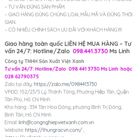
– TƯ VẤN ĐÚNG SẢN PHẨM.
– GIAO HÀNG ĐÚNG CHỦNG LOẠI, MẪU MÃ VÀ ĐÚNG THỜI
GIAN.
– CÓ NHIỀU CHÍNH SÁCH ƯU ĐÃI VỚI KHÁCH HÀNG.!!!!
Giao hàng toàn quốc LIÊN HỆ MUA HÀNG – Tư
vấn 24/7: Hotline/Zalo
098.441.3730
Ms Linh
Công ty TNHH Sản Xuất Việt Xanh
Tư vấn 24/7: Hotline/Zalo 098 441 3730 Ms Linh hoặc
028 62790375
Zalo tại đây:
https://zalo.me/0984413730
VPĐD: 152/23/5 Lý Thánh Tông, Phường Hiệp Tân, Quận
Tân Phú, Hồ Chí Minh
Kho hàng : 334 Tân Hòa Đông, phường Bình Trị Đông,
Bình Tân, Hồ Chí Minh
Email:
linh@congnghiepvietxanh.com.vn
Website:
https://thungracvn.com/
,