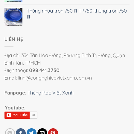
Thùng nhựa tròn 750 lít TR750-thùng tròn 750
lít
LIÊN HỆ
Địa chỉ: 334 Tân Hòa Đông, Phường Bình Trị Đông, Quận
Bình Tân, TP.HCM
Điện thoại:
098.441.3730
Email: linh@congnghiepvietxanh.com.vn
Fanpage:
Thùng Rác Việt Xanh
Youtube: