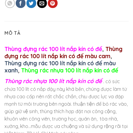
MÔ TẢ
Thùng đựng rác 100 lít nắp kín có đế
,
Thùng
đựng rác 100 lít nắp kín có đế màu cam
,
Thùng đựng rác 100 lít nắp kín có đế màu
xanh
,
Thùng rác nhựa 100 lít nắp kín có đế
Thùng rác nhựa 100 lít nắp kín có đế
.
có sức
chứa 100 lít có nắp đậy này khá bền, chúng được làm từ
nhựa cao cấp nên rất chắc chắn, chịu được lực va đập
mạnh từ môi trường bên ngoài. thuận tiện để bỏ rác vào,
giúp giữ vệ sinh, thùng thích hợp đặt nơi công cộng,
khuôn viên công viên, trường học, quán ăn, tòa nhà,
xưởng, kho…mẫu được ưa chuộng và sử dụng rộng rãi tại