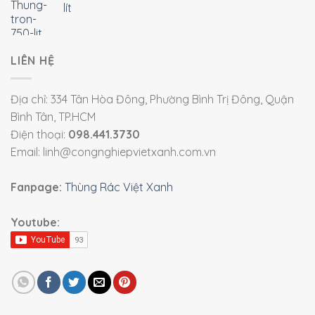
lít
LIÊN HỆ
Địa chỉ: 334 Tân Hòa Đông, Phường Bình Trị Đông, Quận
Bình Tân, TP.HCM
Điện thoại:
098.441.3730
Email: linh@congnghiepvietxanh.com.vn
Fanpage:
Thùng Rác Việt Xanh
Youtube: