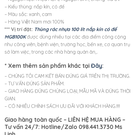
– Kiểu thùng: nắp kín, có đế
– Màu sắc: xanh, cam
– Hàng Việt Nam mới 100%
*** Vị trí đặt:
Thùng rác nhựa 100 lít nắp kín có đế
MGB100K
được dùng nhiều tại các địa điểm công cộng
như công viên, bệnh viện, trường học, bến xe, cơ quan trụ
sở làm việc, trong các nhà hàng quán ăn,..
* Xem thêm sản phẩm khác tại
Đây
:
– CHÚNG TÔI CAM KẾT BÁN ĐÚNG GIÁ TRÊN THỊ TRƯỜNG.
– TƯ VẤN ĐÚNG SẢN PHẨM.
– GIAO HÀNG ĐÚNG CHỦNG LOẠI, MẪU MÃ VÀ ĐÚNG THỜI
GIAN.
– CÓ NHIỀU CHÍNH SÁCH ƯU ĐÃI VỚI KHÁCH HÀNG.!!!!
Giao hàng toàn quốc – LIÊN HỆ MUA HÀNG –
Tư vấn 24/7: Hotline/Zalo 098.441.3730 Ms
Linh