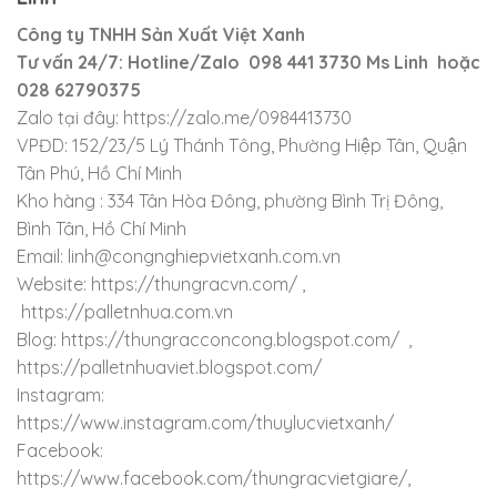
Công ty TNHH Sản Xuất Việt Xanh
Tư vấn 24/7: Hotline/Zalo 098 441 3730 Ms Linh hoặc
028 62790375
Zalo tại đây: https://zalo.me/0984413730
VPĐD: 152/23/5 Lý Thánh Tông, Phường Hiệp Tân, Quận
Tân Phú, Hồ Chí Minh
Kho hàng : 334 Tân Hòa Đông, phường Bình Trị Đông,
Bình Tân, Hồ Chí Minh
Email: linh@congnghiepvietxanh.com.vn
Website: https://thungracvn.com/ ,
https://palletnhua.com.vn
Blog: https://thungracconcong.blogspot.com/ ,
https://palletnhuaviet.blogspot.com/
Instagram:
https://www.instagram.com/thuylucvietxanh/
Facebook:
https://www.facebook.com/thungracvietgiare/,