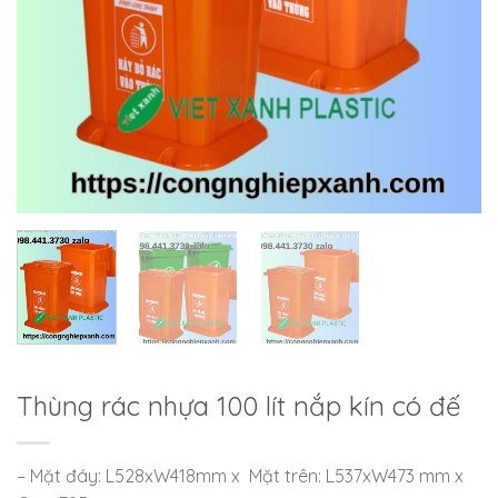
Thùng rác nhựa 100 lít nắp kín có đế
– Mặt đáy: L528xW418mm x Mặt trên: L537xW473 mm x