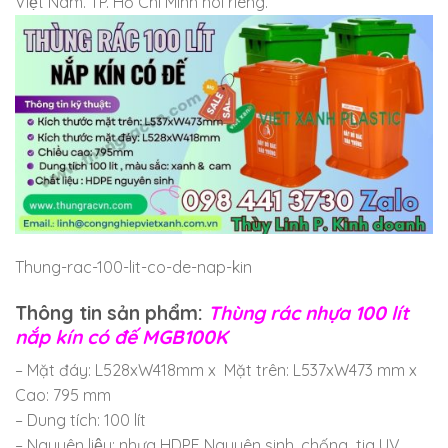
Việt Nam. TP. Hồ Chí Minh nói riêng.
Thung-rac-100-lit-co-de-nap-kin
Thông tin sản phẩm:
Thùng rác nhựa 100 lít
nắp kín có đế MGB100K
– Mặt đáy: L528xW418mm x Mặt trên: L537xW473 mm x
Cao: 795 mm
– Dung tích: 100 lít
– Nguyên liệu: nhựa HDPE Nguyên sinh, chống tia UV