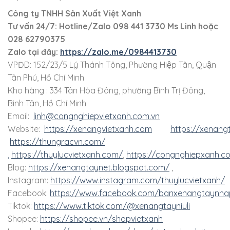
Công ty TNHH Sản Xuất Việt Xanh
Tư vấn 24/7: Hotline
/Zalo
098 441 3730
Ms Linh
hoặc
028 62790375
Zalo tại đây:
https://zalo.me/0984413730
VPĐD: 152/23/5 Lý Thánh Tông, Phường Hiệp Tân, Quận
Tân Phú, Hồ Chí Minh
Kho hàng : 334 Tân Hòa Đông, phường Bình Trị Đông,
Bình Tân, Hồ Chí Minh
Email:
linh@congnghiepvietxanh.com.vn
Website:
https://xenangvietxanh.com
https://xenang
https://thungracvn.com/
,
https://thuylucvietxanh.com/
,
https://congnghiepxanh.c
Blog:
https://xenangtaynet.blogspot.com/
,
Instagram:
https://www.instagram.com/thuylucvietxanh/
Facebook:
https://www.facebook.com/banxenangtaynha
Tiktok:
https://www.tiktok.com/@xenangtayniuli
Shopee:
https://shopee.vn/shopvietxanh