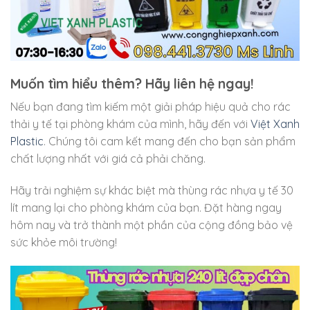
Muốn tìm hiểu thêm? Hãy liên hệ ngay!
Nếu bạn đang tìm kiếm một giải pháp hiệu quả cho rác
thải y tế tại phòng khám của mình, hãy đến với
Việt Xanh
Plastic
. Chúng tôi cam kết mang đến cho bạn sản phẩm
chất lượng nhất với giá cả phải chăng.
Hãy trải nghiệm sự khác biệt mà thùng rác nhựa y tế 30
lít mang lại cho phòng khám của bạn. Đặt hàng ngay
hôm nay và trở thành một phần của cộng đồng bảo vệ
sức khỏe môi trường!