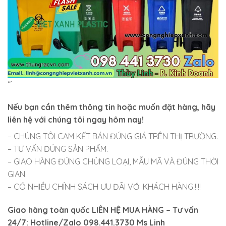
“`
Nếu bạn cần thêm thông tin hoặc muốn đặt hàng, hãy
liên hệ với chúng tôi ngay hôm nay!
– CHÚNG TÔI CAM KẾT BÁN ĐÚNG GIÁ TRÊN THỊ TRƯỜNG.
– TƯ VẤN ĐÚNG SẢN PHẨM.
– GIAO HÀNG ĐÚNG CHỦNG LOẠI, MẪU MÃ VÀ ĐÚNG THỜI
GIAN.
– CÓ NHIỀU CHÍNH SÁCH ƯU ĐÃI VỚI KHÁCH HÀNG.!!!!
Giao hàng toàn quốc LIÊN HỆ MUA HÀNG
– Tư vấn
24/7: Hotline/Zalo 098.441.3730 Ms Linh