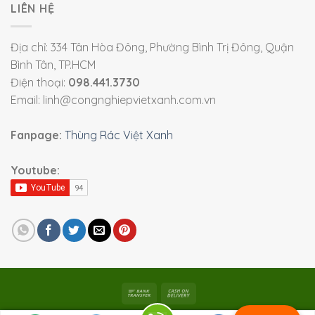
LIÊN HỆ
Địa chỉ: 334 Tân Hòa Đông, Phường Bình Trị Đông, Quận
Bình Tân, TP.HCM
Điện thoại:
098.441.3730
Email: linh@congnghiepvietxanh.com.vn
Fanpage:
Thùng Rác Việt Xanh
Youtube: