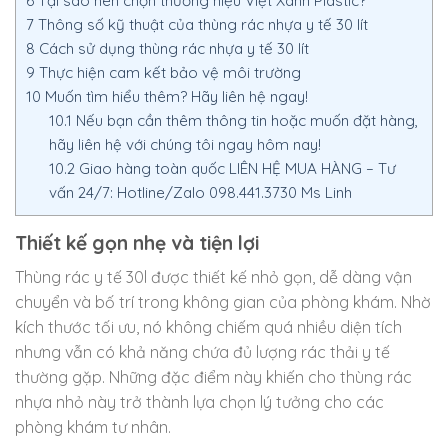
6
Tại sao nên chọn thương hiệu Việt Xanh Plastic?
7
Thông số kỹ thuật của thùng rác nhựa y tế 30 lít
8
Cách sử dụng thùng rác nhựa y tế 30 lít
9
Thực hiện cam kết bảo vệ môi trường
10
Muốn tìm hiểu thêm? Hãy liên hệ ngay!
10.1
Nếu bạn cần thêm thông tin hoặc muốn đặt hàng,
hãy liên hệ với chúng tôi ngay hôm nay!
10.2
Giao hàng toàn quốc LIÊN HỆ MUA HÀNG – Tư
vấn 24/7: Hotline/Zalo 098.441.3730 Ms Linh
Thiết kế gọn nhẹ và tiện lợi
Thùng rác y tế 30l được thiết kế nhỏ gọn, dễ dàng vận
chuyển và bố trí trong không gian của phòng khám. Nhờ
kích thước tối ưu, nó không chiếm quá nhiều diện tích
nhưng vẫn có khả năng chứa đủ lượng rác thải y tế
thường gặp. Những đặc điểm này khiến cho thùng rác
nhựa nhỏ này trở thành lựa chọn lý tưởng cho các
phòng khám tư nhân.