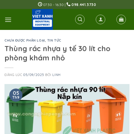
Skip
07:30 - 16:30 |
098.441.3730
to
content
CHƯA ĐƯỢC PHÂN LOẠI
,
TIN TỨC
Thùng rác nhựa y tế 30 lít cho
phòng khám nhỏ
ĐĂNG LÚC
05/09/2025
BỞI
LINH
05
Th9