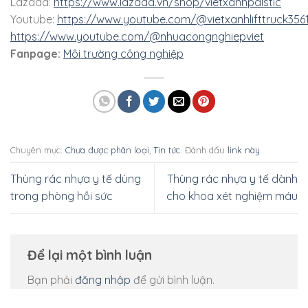
Lazada:
https://www.lazada.vn/shop/vietxanhpalstic
Youtube:
https://www.youtube.com/@vietxanhlifttruck356
https://www.youtube.com/@nhuacongnghiepviet
Fanpage:
Môi trường công nghiệp
Chuyên mục:
Chưa được phân loại
,
Tin tức
. Đánh dấu
link này
.
Thùng rác nhựa y tế dùng
Thùng rác nhựa y tế dành
trong phòng hồi sức
cho khoa xét nghiệm máu
Để lại một bình luận
Bạn phải
đăng nhập
để gửi bình luận.