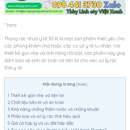
“`html
Thùng rác nhựa y tế 30 lít là một sản phẩm thiết yếu cho
các phòng khám nhỏ hoặc các cơ sở y tế tư nhân. Với
thiết kế gọn nhẹ và tính năng nổi bật, sản phẩm này giúp
đảm bảo vệ sinh an toàn và tiện lợi cho việc xử lý rác
thải y tế.
Nội dung trang
[
hide
]
1
Thiết kế gọn nhẹ và tiện lợi
2
Chất liệu bền bỉ và an toàn
3
Khả năng chống thấm nước và chống khuẩn
4
Phân loại và xử lý rác thải hiệu quả
5
Giá cả hợp lý và ưu đãi hấp dẫn