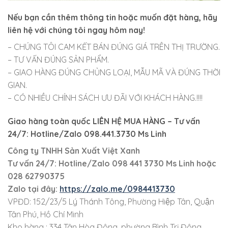
Nếu bạn cần thêm thông tin hoặc muốn đặt hàng, hãy
liên hệ với chúng tôi ngay hôm nay!
– CHÚNG TÔI CAM KẾT BÁN ĐÚNG GIÁ TRÊN THỊ TRƯỜNG.
– TƯ VẤN ĐÚNG SẢN PHẨM.
– GIAO HÀNG ĐÚNG CHỦNG LOẠI, MẪU MÃ VÀ ĐÚNG THỜI
GIAN.
– CÓ NHIỀU CHÍNH SÁCH ƯU ĐÃI VỚI KHÁCH HÀNG.!!!!
Giao hàng toàn quốc LIÊN HỆ MUA HÀNG
– Tư vấn
24/7: Hotline/Zalo 098.441.3730 Ms Linh
Công ty TNHH Sản Xuất Việt Xanh
Tư vấn 24/7: Hotline
/Zalo
098 441 3730
Ms Linh
hoặc
028 62790375
Zalo tại đây:
https://zalo.me/0984413730
VPĐD: 152/23/5 Lý Thánh Tông, Phường Hiệp Tân, Quận
Tân Phú, Hồ Chí Minh
Kho hàng : 334 Tân Hòa Đông, phường Bình Trị Đông,