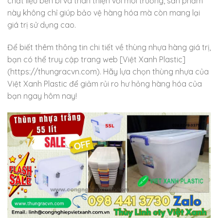
chất liệu bền bỉ và thân thiện với môi trường, sản phẩm
này không chỉ giúp bảo vệ hàng hóa mà còn mang lại
giá trị sử dụng cao.
Để biết thêm thông tin chi tiết về thùng nhựa hàng giá trị,
bạn có thể truy cập trang web [Việt Xanh Plastic]
(https://thungracvn.com). Hãy lựa chọn thùng nhựa của
Việt Xanh Plastic để giảm rủi ro hư hỏng hàng hóa của
bạn ngay hôm nay!