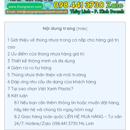
Nội dung trang
[
hide
]
1
Giới thiệu về thùng nhựa trong có nắp cho hàng giá trị
cao
2
Ưu điểm của thùng nhựa hàng giá trị
3
Thiết kế thông minh và đa dụng
4
Giảm rủi ro hư hỏng
5
Thùng nhựa thân thiện với môi trường
6
Đáp ứng nhu cầu đa dạng của khách hàng
7
Tại sao chọn Việt Xanh Plastic?
8
Kết luận
8.1
Nếu bạn cần thêm thông tin hoặc muốn đặt hàng,
hãy liên hệ với chúng tôi ngay hôm nay!
8.2
Giao hàng toàn quốc LIÊN HỆ MUA HÀNG – Tư vấn
24/7: Hotline/Zalo 098.441.3730 Ms Linh