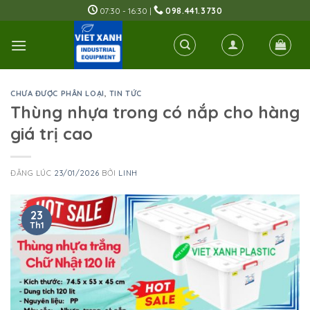
Skip
07:30 - 16:30 |
098.441.3730
to
content
CHƯA ĐƯỢC PHÂN LOẠI
,
TIN TỨC
Thùng nhựa trong có nắp cho hàng
giá trị cao
ĐĂNG LÚC
23/01/2026
BỞI
LINH
23
Th1