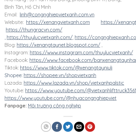
Bình Tân, Hồ Chí Minh
Email:
linh@congnghiepvietxanh.com.vn
Website:
https://xenangvietxanh.com
https://xenang
https://thungracvn.com/
,
https://thuylucvietxanh.com/
,
https://congnghiepxanh.c
Blog:
https://xenangtaynet.blogspot.com/
,
Instagram:
https://www.instagram.com/thuylucvietxanh/
Facebook:
https://www.facebook.com/banxenangtaynha
Tiktok:
https://www.tiktok.com/@xenangtayniuli
Shopee:
https://shopee.vn/shopvietxanh
Lazada:
https://www.lazada.vn/shop/vietxanhpalstic
Youtube:
https://www.youtube.com/@vietxanhlifttruck356
https://www.youtube.com/@nhuacongnghiepviet
Fanpage:
Môi trường công nghiệp