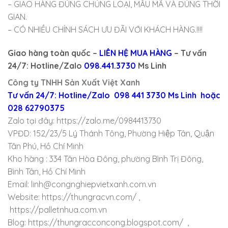
– GIAO HÀNG ĐÚNG CHỦNG LOẠI, MẪU MÃ VÀ ĐÚNG THỜI
GIAN.
– CÓ NHIỀU CHÍNH SÁCH ƯU ĐÃI VỚI KHÁCH HÀNG.!!!!
Giao hàng toàn quốc –
LIÊN HỆ MUA HÀNG
– Tư vấn
24/7: Hotline/Zalo
098.441.3730
Ms Linh
Công ty TNHH Sản Xuất Việt Xanh
Tư vấn 24/7: Hotline/Zalo 098 441 3730 Ms Linh hoặc
028 62790375
Zalo tại đây: https://zalo.me/0984413730
VPĐD: 152/23/5 Lý Thánh Tông, Phường Hiệp Tân, Quận
Tân Phú, Hồ Chí Minh
Kho hàng : 334 Tân Hòa Đông, phường Bình Trị Đông,
Bình Tân, Hồ Chí Minh
Email: linh@congnghiepvietxanh.com.vn
Website: https://thungracvn.com/ ,
https://palletnhua.com.vn
Blog: https://thungracconcong.blogspot.com/ ,