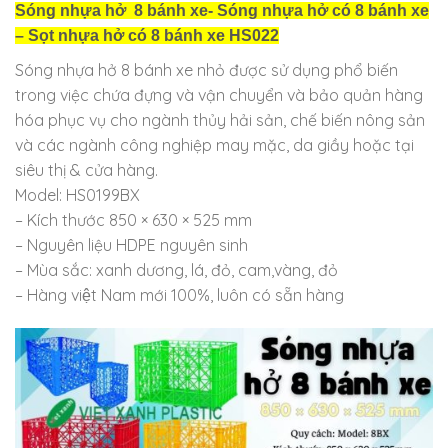
Sóng nhựa hở 8 bánh xe- Sóng nhựa hở có 8 bánh xe
– Sọt nhựa hở có 8 bánh xe HS022
Sóng nhựa hở 8 bánh xe nhỏ được sử dụng phổ biến
trong việc chứa đựng và vận chuyển và bảo quản hàng
hóa phục vụ cho ngành thủy hải sản, chế biến nông sản
và các ngành công nghiệp may mặc, da giầy hoặc tại
siêu thị & cửa hàng.
Model: HS0199BX
– Kích thước 850 × 630 × 525 mm
– Nguyên liệu HDPE nguyên sinh
– Mùa sắc: xanh dương, lá, đỏ, cam,vàng, đỏ
– Hàng việt Nam mới 100%, luôn có sẵn hàng