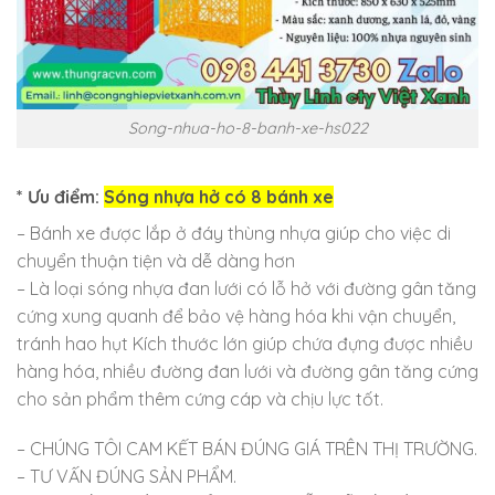
Song-nhua-ho-8-banh-xe-hs022
* Ưu điểm:
Sóng nhựa hở có 8 bánh xe
– Bánh xe được lắp ở đáy thùng nhựa giúp cho việc di
chuyển thuận tiện và dễ dàng hơn
– Là loại sóng nhựa đan lưới có lỗ hở với đường gân tăng
cứng xung quanh để bảo vệ hàng hóa khi vận chuyển,
tránh hao hụt Kích thước lớn giúp chứa đựng được nhiều
hàng hóa, nhiều đường đan lưới và đường gân tăng cứng
cho sản phẩm thêm cứng cáp và chịu lực tốt.
– CHÚNG TÔI CAM KẾT BÁN ĐÚNG GIÁ TRÊN THỊ TRƯỜNG.
– TƯ VẤN ĐÚNG SẢN PHẨM.