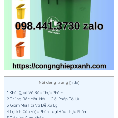
Nội dung trang
[
hide
]
1
Khái Quát Về Rác Thực Phẩm
2
Thùng Rác Màu Nâu – Giải Pháp Tối Ưu
3
Giảm Mùi Hôi Và Dễ Xử Lý
4
Lợi Ích Của Việc Phân Loại Rác Thực Phẩm
5
Tiện Ích Giao Nhận