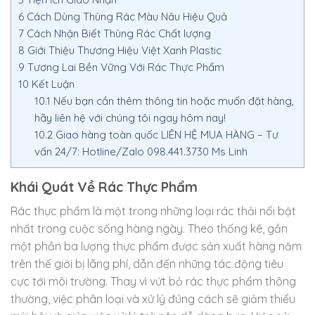
6
Cách Dùng Thùng Rác Màu Nâu Hiệu Quả
7
Cách Nhận Biết Thùng Rác Chất lượng
8
Giới Thiệu Thương Hiệu Việt Xanh Plastic
9
Tương Lai Bền Vững Với Rác Thực Phẩm
10
Kết Luận
10.1
Nếu bạn cần thêm thông tin hoặc muốn đặt hàng,
hãy liên hệ với chúng tôi ngay hôm nay!
10.2
Giao hàng toàn quốc LIÊN HỆ MUA HÀNG – Tư
vấn 24/7: Hotline/Zalo 098.441.3730 Ms Linh
Khái Quát Về Rác Thực Phẩm
Rác thực phẩm là một trong những loại rác thải nổi bật
nhất trong cuộc sống hàng ngày. Theo thống kê, gần
một phần ba lượng thực phẩm được sản xuất hàng năm
trên thế giới bị lãng phí, dẫn đến những tác động tiêu
cực tới môi trường. Thay vì vứt bỏ rác thực phẩm thông
thường, việc phân loại và xử lý đúng cách sẽ giảm thiểu