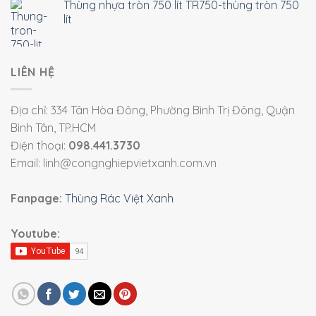
Thùng nhựa tròn 750 lít TR750-thùng tròn 750
lít
LIÊN HỆ
Địa chỉ: 334 Tân Hòa Đông, Phường Bình Trị Đông, Quận
Bình Tân, TP.HCM
Điện thoại:
098.441.3730
Email: linh@congnghiepvietxanh.com.vn
Fanpage:
Thùng Rác Việt Xanh
Youtube: