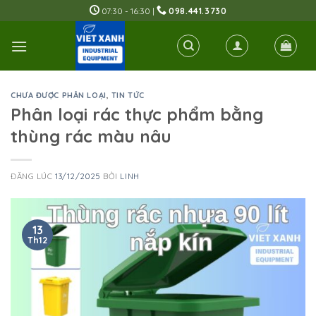
Skip
07:30 - 16:30 |
098.441.3730
to
content
CHƯA ĐƯỢC PHÂN LOẠI
,
TIN TỨC
Phân loại rác thực phẩm bằng
thùng rác màu nâu
ĐĂNG LÚC
13/12/2025
BỞI
LINH
13
Th12