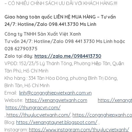
– CÓ NHIỀU CHÍNH SÁCH ƯU ĐÃI VỚI KHÁCH HÀNG.!!!!
Giao hàng toàn quốc LIÊN HỆ MUA HÀNG
– Tư vấn
24/7: Hotline/Zalo 098.441.3730 Ms Linh
Công ty TNHH Sản Xuất Việt Xanh
Tư vấn 24/7: Hotline
/Zalo
098 441 3730
Ms Linh
hoặc
028 62790375
Zalo tại đây:
https://zalo.me/0984413730
VPĐD: 152/23/5 Lý Thánh Tông, Phường Hiệp Tân, Quận
Tân Phú, Hồ Chí Minh
Kho hàng : 334 Tân Hòa Đông, phường Bình Trị Đông,
Bình Tân, Hồ Chí Minh
Email:
linh@congnghiepvietxanh.com.vn
Website:
https://xenangvietxanh.com
https://xenang
https://thungracvn.com/
,
https://thuylucvietxanh.com/
,
https://congnghiepxanh.c
Blog:
https://xenangtaynet.blogspot.com/
,
Instagram:
https://www.instagram.com/thuylucvietxanh/