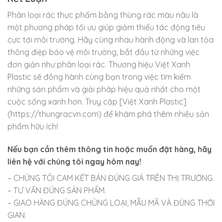
Phân loại rác thực phẩm bằng thùng rác màu nâu là
một phương pháp tối ưu giúp giảm thiểu tác động tiêu
cực tới môi trường. Hãy cùng nhau hành động và lan tỏa
thông điệp bảo vệ môi trường, bắt đầu từ những việc
đơn giản như phân loại rác. Thương hiệu Việt Xanh
Plastic sẽ đồng hành cùng bạn trong việc tìm kiếm
những sản phẩm và giải pháp hiệu quả nhất cho một
cuộc sống xanh hơn. Truy cập [Việt Xanh Plastic]
(https://thungracvn.com) để khám phá thêm nhiều sản
phẩm hữu ích!
Nếu bạn cần thêm thông tin hoặc muốn đặt hàng, hãy
liên hệ với chúng tôi ngay hôm nay!
– CHÚNG TÔI CAM KẾT BÁN ĐÚNG GIÁ TRÊN THỊ TRƯỜNG.
– TƯ VẤN ĐÚNG SẢN PHẨM.
– GIAO HÀNG ĐÚNG CHỦNG LOẠI, MẪU MÃ VÀ ĐÚNG THỜI
GIAN.