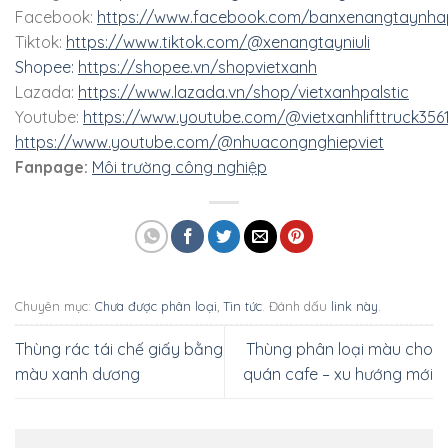
Facebook:
https://www.facebook.com/banxenangtaynha
Tiktok:
https://www.tiktok.com/@xenangtayniuli
Shopee:
https://shopee.vn/shopvietxanh
Lazada:
https://www.lazada.vn/shop/vietxanhpalstic
Youtube:
https://www.youtube.com/@vietxanhlifttruck356
https://www.youtube.com/@nhuacongnghiepviet
Fanpage:
Môi trường công nghiệp
Chuyên mục:
Chưa được phân loại
,
Tin tức
. Đánh dấu
link này
.
Thùng rác tái chế giấy bằng
Thùng phân loại màu cho
màu xanh dương
quán cafe – xu hướng mới