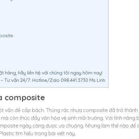
posite
 hàng, hãy liên hệ với chúng tôi ngay hôm nay!
Tư vấn 24/7: Hotline/Zalo 098.441.3730 Ms Linh
ựa composite
à một vấn đề cấp bách. Thùng rác nhựa composite đã trở thàn
 mà còn thúc đẩy văn hóa vệ sinh môi trường. Với tính năng b
omposite ngày càng được ưa chuộng. Nhưng làm thế nào để 
astic tìm hiểu trong bài viết này.