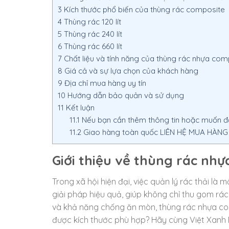
3
Kích thước phổ biến của thùng rác composite
4
Thùng rác 120 lít
5
Thùng rác 240 lít
6
Thùng rác 660 lít
7
Chất liệu và tính năng của thùng rác nhựa com
8
Giá cả và sự lựa chọn của khách hàng
9
Địa chỉ mua hàng uy tín
10
Hướng dẫn bảo quản và sử dụng
11
Kết luận
11.1
Nếu bạn cần thêm thông tin hoặc muốn đặt
11.2
Giao hàng toàn quốc LIÊN HỆ MUA HÀNG – 
Giới thiệu về thùng rác nh
Trong xã hội hiện đại, việc quản lý rác thải l
giải pháp hiệu quả, giúp không chỉ thu gom rác
và khả năng chống ăn mòn, thùng rác nhựa c
được kích thước phù hợp? Hãy cùng Việt Xanh Pl