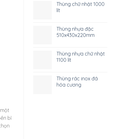
Thùng chữ nhật 1000
lít
Thùng nhựa đặc
510x430x220mm
Thùng nhựa chữ nhật
1100 lít
Thùng rác inox đá
hóa cương
h một
ền bỉ
chọn