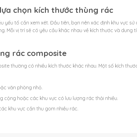
lựa chọn kích thước thùng rác
u yếu tố cần xem xét. Đầu tiên, bạn nên xác định khu vực sử 
 Mỗi vị trí sẽ có yêu cầu khác nhau về kích thước và dung t
ùng rác composite
osite thường có nhiều kích thước khác nhau. Một số kích thướ
hoặc văn phòng nhỏ.
ng cộng hoặc các khu vực có lưu lượng rác thải nhiều.
 các khu vực cần thu gom nhiều rác.