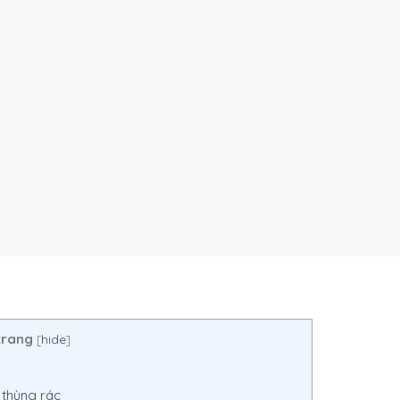
trang
[
hide
]
 thùng rác