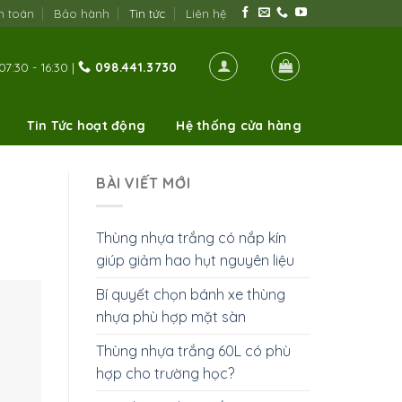
h toán
Bảo hành
Tin tức
Liên hệ
07:30 - 16:30 |
098.441.3730
Tin Tức hoạt động
Hệ thống cửa hàng
BÀI VIẾT MỚI
Thùng nhựa trắng có nắp kín
giúp giảm hao hụt nguyên liệu
Bí quyết chọn bánh xe thùng
nhựa phù hợp mặt sàn
Thùng nhựa trắng 60L có phù
hợp cho trường học?