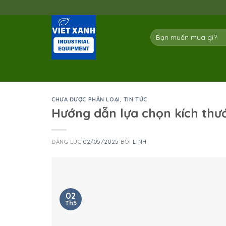
Skip
to
content
Tìm
kiếm:
CHƯA ĐƯỢC PHÂN LOẠI
,
TIN TỨC
Hướng dẫn lựa chọn kích thư
ĐĂNG LÚC
02/05/2025
BỞI
LINH
02
Th5