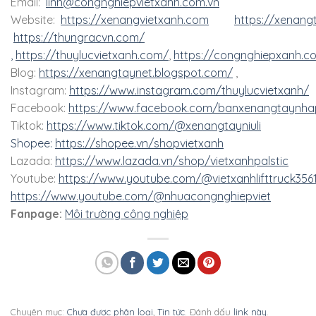
Email:
linh@congnghiepvietxanh.com.vn
Website:
https://xenangvietxanh.com
https://xenang
https://thungracvn.com/
,
https://thuylucvietxanh.com/
,
https://congnghiepxanh.c
Blog:
https://xenangtaynet.blogspot.com/
,
Instagram:
https://www.instagram.com/thuylucvietxanh/
Facebook:
https://www.facebook.com/banxenangtaynha
Tiktok:
https://www.tiktok.com/@xenangtayniuli
Shopee:
https://shopee.vn/shopvietxanh
Lazada:
https://www.lazada.vn/shop/vietxanhpalstic
Youtube:
https://www.youtube.com/@vietxanhlifttruck356
https://www.youtube.com/@nhuacongnghiepviet
Fanpage:
Môi trường công nghiệp
Chuyên mục:
Chưa được phân loại
,
Tin tức
. Đánh dấu
link này
.