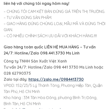
liên hệ với chúng tôi ngay hôm nay!
– CHÚNG TÔI CAM KẾT BÁN ĐÚNG GIÁ TRÊN THỊ TRƯỜNG.
– TƯ VẤN ĐÚNG SẢN PHẨM.
– GIAO HÀNG ĐÚNG CHỦNG LOẠI, MẪU MÃ VÀ ĐÚNG THỜI
GIAN.
– CÓ NHIỀU CHÍNH SÁCH ƯU ĐÃI VỚI KHÁCH HÀNG.!!!!
Giao hàng toàn quốc LIÊN HỆ MUA HÀNG
– Tư vấn
24/7: Hotline/Zalo 098.441.3730 Ms Linh
Công ty TNHH Sản Xuất Việt Xanh
Tư vấn 24/7: Hotline
/Zalo
098 441 3730
Ms Linh
hoặc
028 62790375
Zalo tại đây:
https://zalo.me/0984413730
VPĐD: 152/23/5 Lý Thánh Tông, Phường Hiệp Tân, Quận
Tân Phú, Hồ Chí Minh
Kho hàng : 334 Tân Hòa Đông, phường Bình Trị Đông,
Bình Tân, Hồ Chí Minh