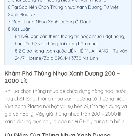
6
Tại Sao Nên Chọn Thùng Nhựa Xanh Dương Từ Việt
Xanh Plastic?
7
Mua Thùng Nhựa Xanh Dương Ở Đâu?
8
Kết Luận
8.1
Nếu bạn cần thêm thông tin hoặc muốn đặt hàng,
hãy liên hệ với chúng tôi ngay hôm nay!
8.2
Giao hàng toàn quốc LIÊN HỆ MUA HÀNG – Tư vấn
24/7: Hotline/Zalo 098.441.3730 Ms Linh
Khám Phá Thùng Nhựa Xanh Dương 200 –
2000 Lít
Khi lựa chọn thùng nhựa để chứa đựng hàng hóa, nước,
hay chất lỏng, thùng nhựa xanh dương từ thương hiệu
Việt Xanh Plastic nổi bật với sự bền bỉ, tính tiện dụng và
giá cả hợp lý. Vậy giá thùng nhựa tròn 200 – 2000 lít
xanh dương hiện nay là bao nhiêu? Hãy cùng tìm hiểu!
Ưu Điểm Của Thùng Nhựa Xanh Dương