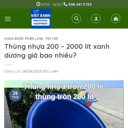
Skip
07:30 - 16:30 |
098.441.3730
to
content
CHƯA ĐƯỢC PHÂN LOẠI
,
TIN TỨC
Thùng nhựa 200 – 2000 lít xanh
dương giá bao nhiêu?
ĐĂNG LÚC
28/09/2025
BỞI
LINH
28
Th9