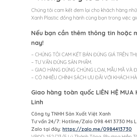
Chúng tôi cam kết đem lại cho khách hàng nhữn
Xanh Plastic đồng hành cùng bạn trong việc gi
Nếu bạn cần thêm thông tin hoặc m
nay!
– CHÚNG TÔI CAM KẾT BÁN ĐÚNG GIÁ TRÊN TH
– TƯ VẤN ĐÚNG SẢN PHẨM.
– GIAO HÀNG ĐÚNG CHỦNG LOẠI, MẪU MÃ VÀ Đ
– CÓ NHIỀU CHÍNH SÁCH ƯU ĐÃI VỚI KHÁCH HÀNG
Giao hàng toàn quốc LIÊN HỆ MUA
Linh
Công ty TNHH Sản Xuất Việt Xanh
Tư vấn 24/7: Hotline
/Zalo
098 441 3730
Ms L
Zalo tại đây:
https://zalo.me/0984413730
VPĐD: 152/23/5 Lý Thánh Tông, Phường Hiệp Tâ