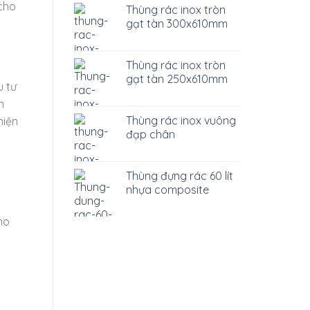
cho
Thùng rác inox tròn
gạt tàn 300x610mm
Thùng rác inox tròn
gạt tàn 250x610mm
u tư
n
Thùng rác inox vuông
hiện
đạp chân
Thùng đựng rác 60 lít
nhựa composite
a
ho