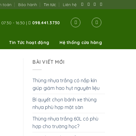
h toán
Bảo hành
Tin tức
Liên hệ
07:30 - 16:30 |
098.441.3730
Tin Tức hoạt động
Hệ thống cửa hàng
BÀI VIẾT MỚI
Thùng nhựa trắng có nắp kín
giúp giảm hao hụt nguyên liệu
Bí quyết chọn bánh xe thùng
nhựa phù hợp mặt sàn
Thùng nhựa trắng 60L có phù
hợp cho trường học?