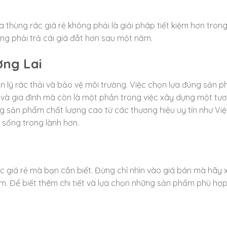
a thùng rác giá rẻ không phải là giải pháp tiết kiệm hơn trong
ng phải trả cái giá đắt hơn sau một năm.
ơng Lai
ản lý rác thải và bảo vệ môi trường. Việc chọn lựa đúng sản 
và gia đình mà còn là một phần trong việc xây dựng một tươ
ng sản phẩm chất lượng cao từ các thương hiệu uy tín như Việ
 sống trong lành hơn.
rác giá rẻ mà bạn cần biết. Đừng chỉ nhìn vào giá bán mà hãy
ẩm. Để biết thêm chi tiết và lựa chọn những sản phẩm phù hợp