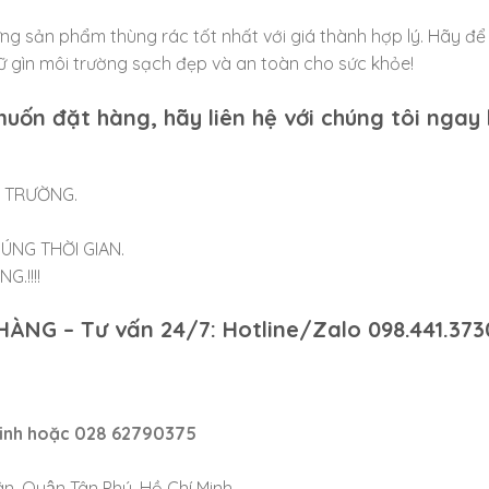
g sản phẩm thùng rác tốt nhất với giá thành hợp lý. Hãy để 
ữ gìn môi trường sạch đẹp và an toàn cho sức khỏe!
uốn đặt hàng, hãy liên hệ với chúng tôi ngay
Ị TRƯỜNG.
ÚNG THỜI GIAN.
.!!!!
 HÀNG
– Tư vấn 24/7: Hotline/Zalo 098.441.373
inh
hoặc 028 62790375
n, Quận Tân Phú, Hồ Chí Minh