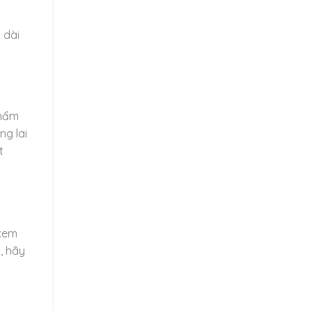
 dài
phẩm
ng lai
t
 xem
, hãy