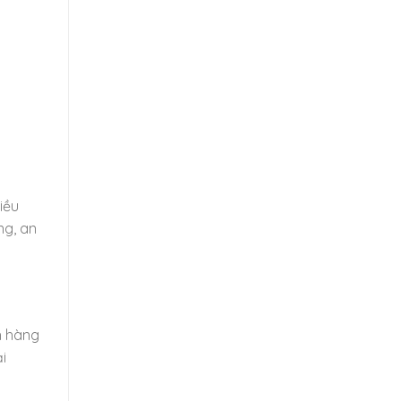
iều
ng, an
h hàng
i