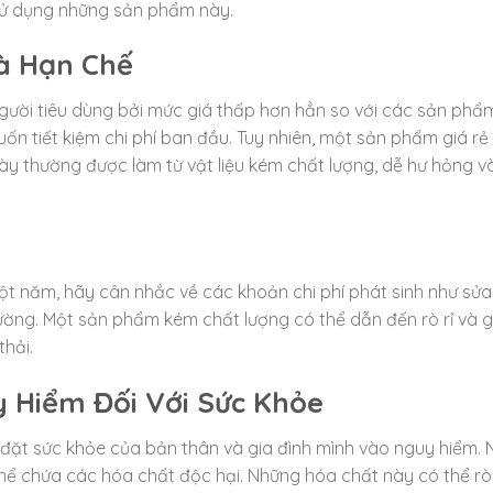
sử dụng những sản phẩm này.
Và Hạn Chế
người tiêu dùng bởi mức giá thấp hơn hẳn so với các sản phẩ
ốn tiết kiệm chi phí ban đầu. Tuy nhiên, một sản phẩm giá r
 này thường được làm từ vật liệu kém chất lượng, dễ hư hỏng v
t năm, hãy cân nhắc về các khoản chi phí phát sinh như sửa
ường. Một sản phẩm kém chất lượng có thể dẫn đến rò rỉ và 
thải.
y Hiểm Đối Với Sức Khỏe
đặt sức khỏe của bản thân và gia đình mình vào nguy hiểm. 
hể chứa các hóa chất độc hại. Những hóa chất này có thể rò 