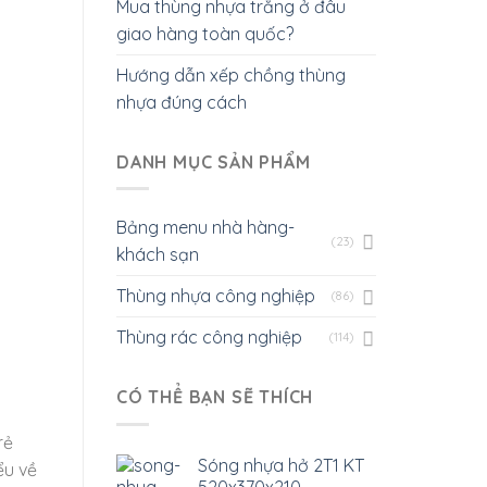
Mua thùng nhựa trắng ở đâu
giao hàng toàn quốc?
Hướng dẫn xếp chồng thùng
nhựa đúng cách
DANH MỤC SẢN PHẨM
Bảng menu nhà hàng-
(23)
khách sạn
Thùng nhựa công nghiệp
(86)
Thùng rác công nghiệp
(114)
CÓ THỂ BẠN SẼ THÍCH
rẻ
Sóng nhựa hở 2T1 KT
ểu về
520x370x210