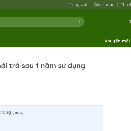
Trang chủ
Điều khoản
Than
Khuyến mãi
hải trả sau 1 năm sử dụng
trang
[
hide
]