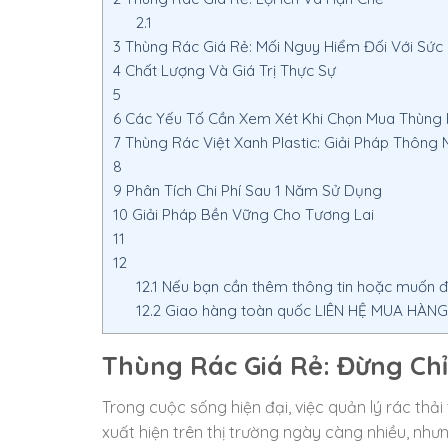
2.1
3
Thùng Rác Giá Rẻ: Mối Nguy Hiểm Đối Với Sức
4
Chất Lượng Và Giá Trị Thực Sự
5
6
Các Yếu Tố Cần Xem Xét Khi Chọn Mua Thùng
7
Thùng Rác Việt Xanh Plastic: Giải Pháp Thông 
8
9
Phân Tích Chi Phí Sau 1 Năm Sử Dụng
10
Giải Pháp Bền Vững Cho Tương Lai
11
12
12.1
Nếu bạn cần thêm thông tin hoặc muốn đặt
12.2
Giao hàng toàn quốc LIÊN HỆ MUA HÀNG –
Thùng Rác Giá Rẻ: Đừng Chỉ
Trong cuộc sống hiện đại, việc quản lý rác th
xuất hiện trên thị trường ngày càng nhiều, nhưn