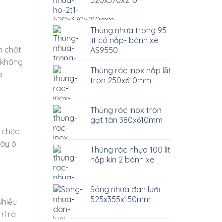
Thùng nhựa trong 95
lít có nắp- bánh xe
m chất
AS9550
ẻ không
Thùng rác inox nắp lật
à
tròn 250x610mm
Thùng rác inox tròn
gạt tàn 380x610mm
 chữa,
gây ô
Thùng rác nhựa 100 lít
nắp kín 2 bánh xe
Sóng nhựa đan lưới
525x355x150mm
Nhiều
rỉ ra