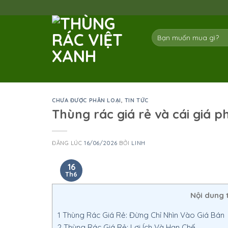
Skip
to
content
Tìm
kiếm:
CHƯA ĐƯỢC PHÂN LOẠI
,
TIN TỨC
Thùng rác giá rẻ và cái giá p
ĐĂNG LÚC
16/06/2026
BỞI
LINH
16
Th6
Nội dung 
1
Thùng Rác Giá Rẻ: Đừng Chỉ Nhìn Vào Giá Bán
2
Thùng Rác Giá Rẻ: Lợi Ích Và Hạn Chế