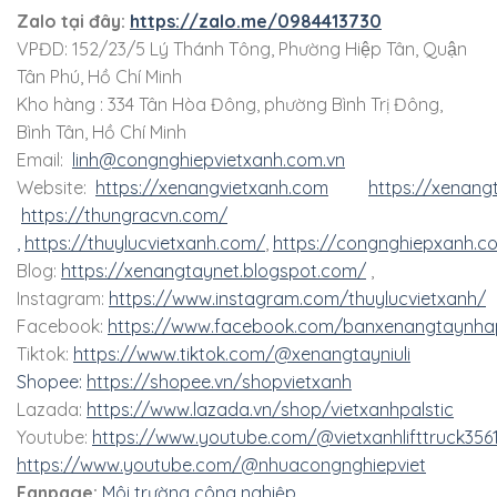
Zalo tại đây:
https://zalo.me/0984413730
VPĐD: 152/23/5 Lý Thánh Tông, Phường Hiệp Tân, Quận
Tân Phú, Hồ Chí Minh
Kho hàng : 334 Tân Hòa Đông, phường Bình Trị Đông,
Bình Tân, Hồ Chí Minh
Email:
linh@congnghiepvietxanh.com.vn
Website:
https://xenangvietxanh.com
https://xenang
https://thungracvn.com/
,
https://thuylucvietxanh.com/
,
https://congnghiepxanh.c
Blog:
https://xenangtaynet.blogspot.com/
,
Instagram:
https://www.instagram.com/thuylucvietxanh/
Facebook:
https://www.facebook.com/banxenangtaynha
Tiktok:
https://www.tiktok.com/@xenangtayniuli
Shopee:
https://shopee.vn/shopvietxanh
Lazada:
https://www.lazada.vn/shop/vietxanhpalstic
Youtube:
https://www.youtube.com/@vietxanhlifttruck356
https://www.youtube.com/@nhuacongnghiepviet
Fanpage:
Môi trường công nghiệp