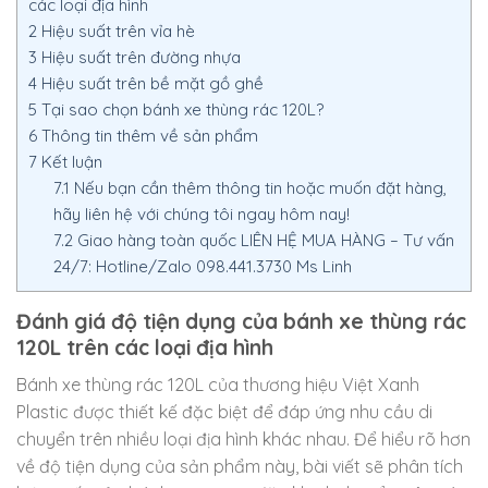
các loại địa hình
2
Hiệu suất trên vỉa hè
3
Hiệu suất trên đường nhựa
4
Hiệu suất trên bề mặt gồ ghề
5
Tại sao chọn bánh xe thùng rác 120L?
6
Thông tin thêm về sản phẩm
7
Kết luận
7.1
Nếu bạn cần thêm thông tin hoặc muốn đặt hàng,
hãy liên hệ với chúng tôi ngay hôm nay!
7.2
Giao hàng toàn quốc LIÊN HỆ MUA HÀNG – Tư vấn
24/7: Hotline/Zalo 098.441.3730 Ms Linh
Đánh giá độ tiện dụng của bánh xe thùng rác
120L trên các loại địa hình
Bánh xe thùng rác 120L của thương hiệu Việt Xanh
Plastic được thiết kế đặc biệt để đáp ứng nhu cầu di
chuyển trên nhiều loại địa hình khác nhau. Để hiểu rõ hơn
về độ tiện dụng của sản phẩm này, bài viết sẽ phân tích