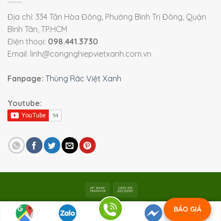
Địa chỉ: 334 Tân Hòa Đông, Phường Bình Trị Đông, Quận
Bình Tân, TP.HCM
Điện thoại:
098.441.3730
Email: linh@congnghiepvietxanh.com.vn
Fanpage:
Thùng Rác Việt Xanh
Youtube:
Bản quyền 2026 ©
Viet Xanh Industry
|
Thiết bị công
BÁO GIÁ
nghiệp Việt