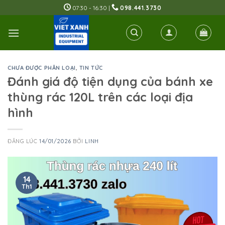
Skip
07:30 - 16:30 |
098.441.3730
to
content
CHƯA ĐƯỢC PHÂN LOẠI
,
TIN TỨC
Đánh giá độ tiện dụng của bánh xe
thùng rác 120L trên các loại địa
hình
ĐĂNG LÚC
14/01/2026
BỞI
LINH
14
Th1