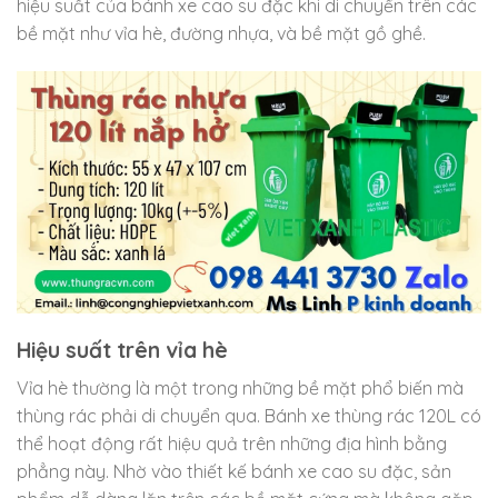
hiệu suất của bánh xe cao su đặc khi di chuyển trên các
bề mặt như vỉa hè, đường nhựa, và bề mặt gồ ghề.
Hiệu suất trên vỉa hè
Vỉa hè thường là một trong những bề mặt phổ biến mà
thùng rác phải di chuyển qua. Bánh xe thùng rác 120L có
thể hoạt động rất hiệu quả trên những địa hình bằng
phẳng này. Nhờ vào thiết kế bánh xe cao su đặc, sản