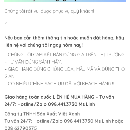
Chúng tôi rất vui được phục vụ quý khách!
“`
Nếu bạn cần thêm thông tin hoặc muốn đặt hàng, hãy
liên hệ với chúng tôi ngay hôm nay!
– CHÚNG TÔI CAM KẾT BÁN ĐÚNG GIÁ TRÊN THỊ TRƯỜNG.
– TƯ VẤN ĐÚNG SẢN PHẨM.
– GIAO HÀNG ĐÚNG CHỦNG LOẠI, MẪU MÃ VÀ ĐÚNG THỜI
GIAN.
– CÓ NHIỀU CHÍNH SÁCH ƯU ĐÃI VỚI KHÁCH HÀNG.!!!!
Giao hàng toàn quốc LIÊN HỆ MUA HÀNG
– Tư vấn
24/7: Hotline/Zalo 098.441.3730 Ms Linh
Công ty TNHH Sản Xuất Việt Xanh
Tư vấn 24/7: Hotline
/Zalo
098 441 3730
Ms Linh
hoặc
028 62790375