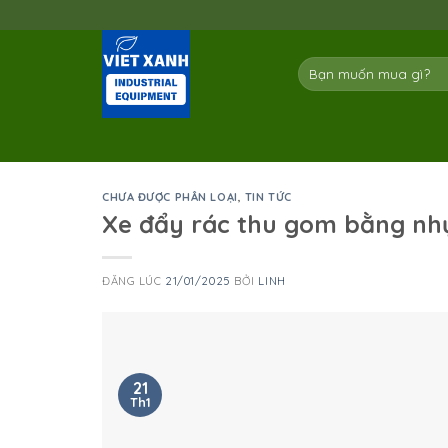
Skip
to
content
Tìm
kiếm:
CHƯA ĐƯỢC PHÂN LOẠI
,
TIN TỨC
Xe đẩy rác thu gom bằng nhự
ĐĂNG LÚC
21/01/2025
BỞI
LINH
21
Th1