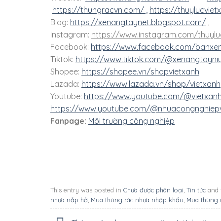
https://thungracvn.com/ ,
https://thuylucvie
Blog:
https://xenangtaynet.blogspot.com/
,
Instagram:
https://www.instagram.com/thuylu
Facebook:
https://www.facebook.com/banxe
Tiktok:
https://www.tiktok.com/@xenangtayniu
Shopee:
https://shopee.vn/shopvietxanh
Lazada:
https://www.lazada.vn/shop/vietxanh
Youtube:
https://www.youtube.com/@vietxanhl
https://www.youtube.com/@nhuacongnghiepv
Fanpage:
Môi trường công nghiệp
This entry was posted in
Chưa được phân loại
,
Tin tức
and 
nhựa nắp hở
,
Mua thùng rác nhựa nhập khẩu
,
Mua thùng 