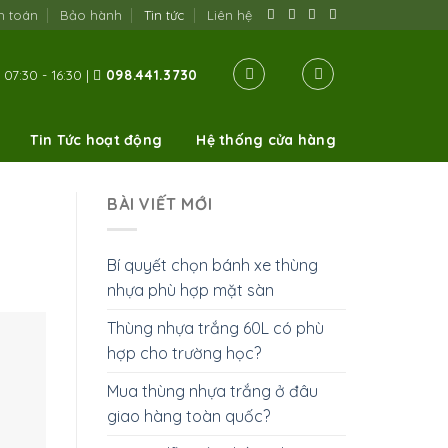
h toán
Bảo hành
Tin tức
Liên hệ
07:30 - 16:30 |
098.441.3730
Tin Tức hoạt động
Hệ thống cửa hàng
BÀI VIẾT MỚI
Bí quyết chọn bánh xe thùng
nhựa phù hợp mặt sàn
Thùng nhựa trắng 60L có phù
hợp cho trường học?
Mua thùng nhựa trắng ở đâu
giao hàng toàn quốc?