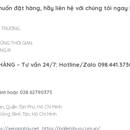
uốn đặt hàng, hãy liên hệ với chúng tôi ngay
Ị TRƯỜNG.
ÚNG THỜI GIAN.
.!!!!
 HÀNG
– Tư vấn 24/7: Hotline/Zalo 098.441.373
inh
hoặc 028 62790375
n, Quận Tân Phú, Hồ Chí Minh
ông, Bình Tân, Hồ Chí Minh
ps://xenangtay.net
,
https://palletnhua.com.vn/
,