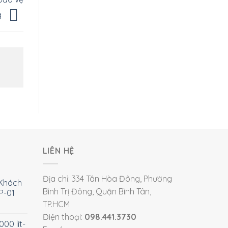
g
LIÊN HỆ
Địa chỉ: 334 Tân Hòa Đông, Phường
Khách
Bình Trị Đông, Quận Bình Tân,
P-01
TP.HCM
Điện thoại:
098.441.3730
00 lít-