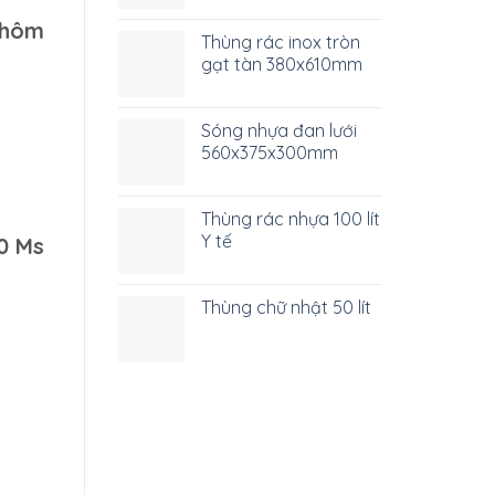
 hôm
Thùng rác inox tròn
gạt tàn 380x610mm
Sóng nhựa đan lưới
560x375x300mm
Thùng rác nhựa 100 lít
Y tế
0 Ms
Thùng chữ nhật 50 lít