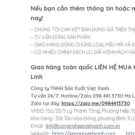
Nếu bạn cần thêm thông tin hoặc m
nay!
– CHÚNG TÔI CAM KẾT BÁN ĐÚNG GIÁ TRÊN TH
– TƯ VẤN ĐÚNG SẢN PHẨM.
– GIAO HÀNG ĐÚNG CHỦNG LOẠI, MẪU MÃ VÀ Đ
– CÓ NHIỀU CHÍNH SÁCH ƯU ĐÃI VỚI KHÁCH HÀNG
Giao hàng toàn quốc LIÊN HỆ MUA
Linh
Công ty TNHH Sản Xuất Việt Xanh
Tư vấn 24/7: Hotline
/Zalo
098 441 3730
Ms L
Zalo tại đây:
https://zalo.me/0984413730
VPĐD: 152/23/5 Lý Thánh Tông, Phường Hiệp Tâ
Kho hàng : 334 Tân Hòa Đông, phường Bình Trị Đ
Email:
linh@congnghiepvietxanh.com.vn
Website:
https://xenangvietxanh.com
htt