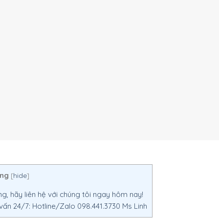
ang
[
hide
]
, hãy liên hệ với chúng tôi ngay hôm nay!
n 24/7: Hotline/Zalo 098.441.3730 Ms Linh