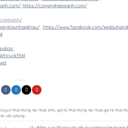
txanh.com/
,
https://congnghiepxanh.com/
cvietxanh/
nangtaynhapkhau/
,
https://www.facebook.com/xedayhan
li
palstic
ifttruck3561
iet
tagged
Mua thùng rác nhựa 240L giá rẻ
,
Mua thùng rác nhựa giá rẻ
,
Mua thu
rác văn phòng
.
Ưu điểm của thùng rác nhựa composite trong 