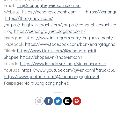
Email:
linh@congnghiepvietxanh.com.vn
Website:
https://xenangvietxanh.com
https://xenang
https://thungracvn.com/
,
https://thuylucvietxanh.com/
,
https://congnghiepxanh.c
Blog:
https://xenangtaynet.blogspot.com/
,
Instagram:
https://www.instagram.com/thuylucvietxanh/
Facebook:
https://www.facebook.com/banxenangtaynha
Tiktok:
https://www.tiktok.com/@xenangtayniuli
Shopee:
https://shopee.vn/shopvietxanh
Lazada:
https://www.lazada.vn/shop/vietxanhpalstic
Youtube:
https://www.youtube.com/@vietxanhlifttruck356
https://www.youtube.com/@nhuacongnghiepviet
Fanpage:
Môi trường công nghiệp