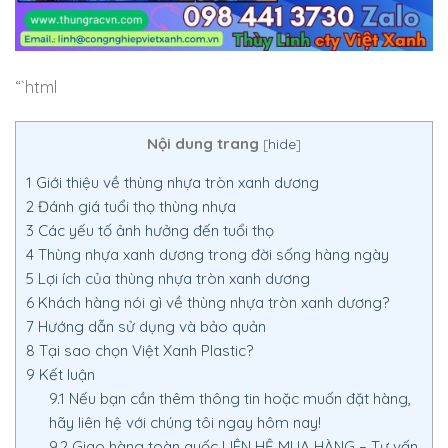
“`html
Nội dung trang
[
hide
]
1
Giới thiệu về thùng nhựa tròn xanh dương
2
Đánh giá tuổi thọ thùng nhựa
3
Các yếu tố ảnh hưởng đến tuổi thọ
4
Thùng nhựa xanh dương trong đời sống hàng ngày
5
Lợi ích của thùng nhựa tròn xanh dương
6
Khách hàng nói gì về thùng nhựa tròn xanh dương?
7
Hướng dẫn sử dụng và bảo quản
8
Tại sao chọn Việt Xanh Plastic?
9
Kết luận
9.1
Nếu bạn cần thêm thông tin hoặc muốn đặt hàng,
hãy liên hệ với chúng tôi ngay hôm nay!
9.2
Giao hàng toàn quốc LIÊN HỆ MUA HÀNG – Tư vấn