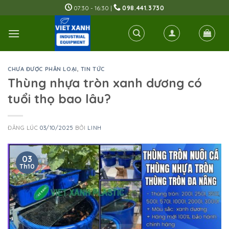
Skip
07:30 - 16:30 |
098.441.3730
to
content
CHƯA ĐƯỢC PHÂN LOẠI
,
TIN TỨC
Thùng nhựa tròn xanh dương có
tuổi thọ bao lâu?
ĐĂNG LÚC
03/10/2025
BỞI
LINH
03
Th10