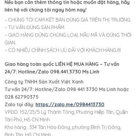
Nếu bạn cần thêm thông tin hoặc muốn đặt hàng, hãy
liên hệ với chúng tôi ngay hôm nay!
– CHÚNG TÔI CAM KẾT BÁN ĐÚNG GIÁ TRÊN THỊ TRƯỜNG.
– TƯ VẤN ĐÚNG SẢN PHẨM.
– GIAO HÀNG ĐÚNG CHỦNG LOẠI, MẪU MÃ VÀ ĐÚNG THỜI
GIAN.
– CÓ NHIỀU CHÍNH SÁCH ƯU ĐÃI VỚI KHÁCH HÀNG.!!!!
Giao hàng toàn quốc LIÊN HỆ MUA HÀNG
– Tư vấn
24/7: Hotline/Zalo 098.441.3730 Ms Linh
Công ty TNHH Sản Xuất Việt Xanh
Tư vấn 24/7: Hotline
/Zalo
098 441 3730
Ms Linh
hoặc
028 62790375
Zalo tại đây:
https://zalo.me/0984413730
VPĐD: 152/23/5 Lý Thánh Tông, Phường Hiệp Tân, Quận
Tân Phú, Hồ Chí Minh
Kho hàng : 334 Tân Hòa Đông, phường Bình Trị Đông,
Bình Tân, Hồ Chí Minh