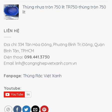
Thùng nhựa tròn 750 lít TR750-thùng tròn 750
lít
LIÊN HỆ
Địa chỉ: 334 Tân Hòa Đông, Phường Bình Trị Đông, Quận
Bình Tân, TP.HCM
Điện thoại:
098.441.3730
Email: linh@congnghiepvietxanh.com.vn
Fanpage:
Thùng Rác Việt Xanh
Youtube: