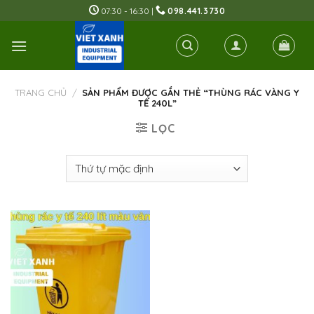
Skip
07:30 - 16:30 |
098.441.3730
to
content
TRANG CHỦ
/
SẢN PHẨM ĐƯỢC GẮN THẺ “THÙNG RÁC VÀNG Y
TẾ 240L”
LỌC