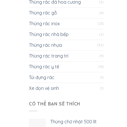
Thùng rác đá hoa cương
(2)
Thùng rác gỗ
(6)
Thùng rác inox
(23)
Thùng rác nhà bếp
(2)
Thùng rác nhựa
(52)
Thùng rác trang trí
(9)
Thùng rác y tế
(14)
Túi đựng rác
(1)
Xe dọn vệ sinh
(1)
CÓ THỂ BẠN SẼ THÍCH
Thùng chữ nhật 500 lít