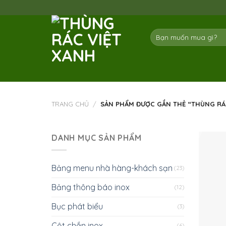
Skip
to
content
Tìm
kiếm:
TRANG CHỦ
/
SẢN PHẨM ĐƯỢC GẮN THẺ “THÙNG RÁC
DANH MỤC SẢN PHẨM
Bảng menu nhà hàng-khách sạn
(23)
Bảng thông báo inox
(12)
Bục phát biểu
(3)
Cột chắn inox
(6)