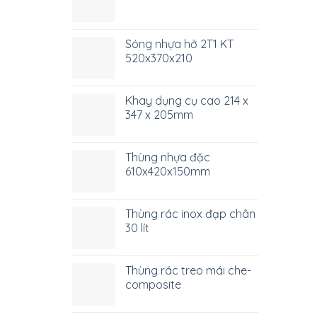
Sóng nhựa hở 2T1 KT
520x370x210
Khay dụng cụ cao 214 x
347 x 205mm
Thùng nhựa đặc
610x420x150mm
Thùng rác inox đạp chân
30 lít
Thùng rác treo mái che-
composite