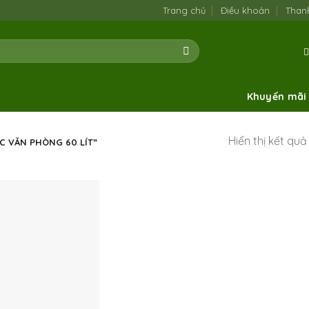
Trang chủ
Điều khoản
Than
Khuyến mãi
Hiển thị kết qu
 VĂN PHÒNG 60 LÍT”