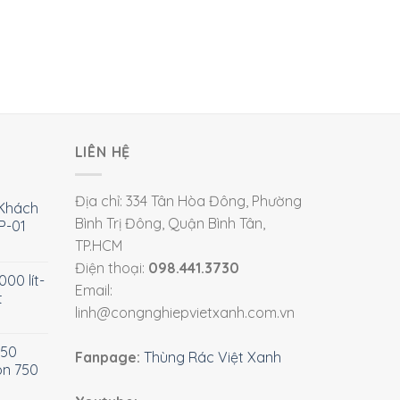
LIÊN HỆ
Địa chỉ: 334 Tân Hòa Đông, Phường
Khách
Bình Trị Đông, Quận Bình Tân,
P-01
TP.HCM
Điện thoại:
098.441.3730
00 lít-
Email:
t
linh@congnghiepvietxanh.com.vn
750
Fanpage:
Thùng Rác Việt Xanh
òn 750