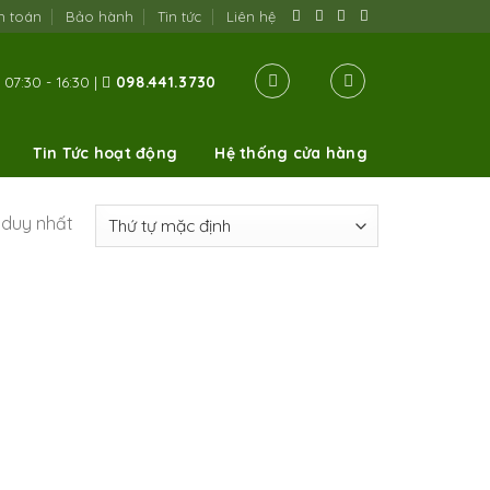
h toán
Bảo hành
Tin tức
Liên hệ
07:30 - 16:30 |
098.441.3730
Tin Tức hoạt động
Hệ thống cửa hàng
ả duy nhất