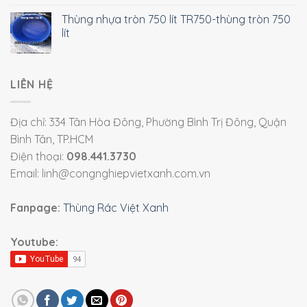
Thùng nhựa tròn 750 lít TR750-thùng tròn 750
lít
LIÊN HỆ
Địa chỉ: 334 Tân Hòa Đông, Phường Bình Trị Đông, Quận
Bình Tân, TP.HCM
Điện thoại:
098.441.3730
Email: linh@congnghiepvietxanh.com.vn
Fanpage:
Thùng Rác Việt Xanh
Youtube: