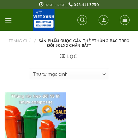
Skip
07:30 - 16:30 |
098.441.3730
to
content
TRANG CHỦ
/
SẢN PHẨM ĐƯỢC GẮN THẺ “THÙNG RÁC TREO
ĐÔI 50LX2 CHÂN SẮT”
LỌC