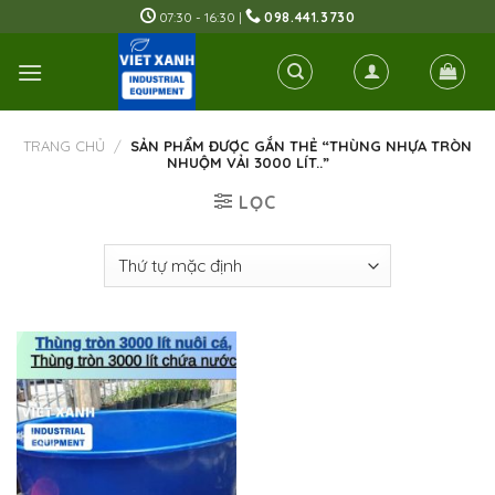
Skip
07:30 - 16:30 |
098.441.3730
to
content
TRANG CHỦ
/
SẢN PHẨM ĐƯỢC GẮN THẺ “THÙNG NHỰA TRÒN
NHUỘM VẢI 3000 LÍT..”
LỌC