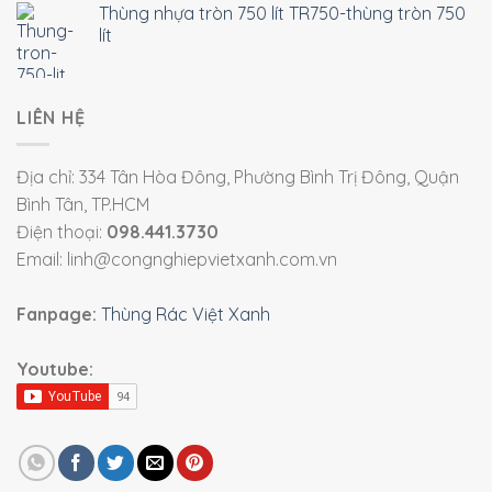
Thùng nhựa tròn 750 lít TR750-thùng tròn 750
lít
LIÊN HỆ
Địa chỉ: 334 Tân Hòa Đông, Phường Bình Trị Đông, Quận
Bình Tân, TP.HCM
Điện thoại:
098.441.3730
Email: linh@congnghiepvietxanh.com.vn
Fanpage:
Thùng Rác Việt Xanh
Youtube: