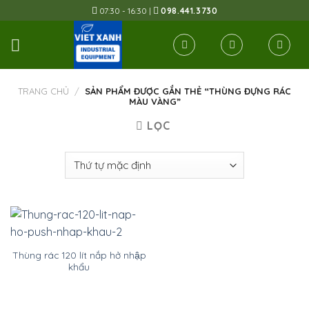
Skip
07:30 - 16:30 |
098.441.3730
to
content
TRANG CHỦ
/
SẢN PHẨM ĐƯỢC GẮN THẺ “THÙNG ĐỰNG RÁC
MÀU VÀNG”
LỌC
Thùng rác 120 lít nắp hở nhập
khẩu