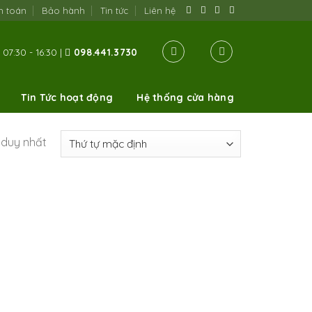
h toán
Bảo hành
Tin tức
Liên hệ
07:30 - 16:30 |
098.441.3730
Tin Tức hoạt động
Hệ thống cửa hàng
ả duy nhất