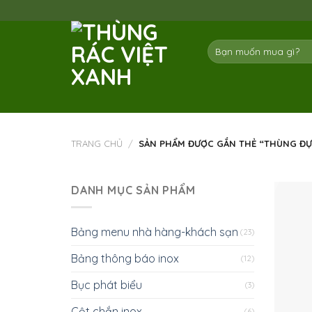
Skip
to
content
Tìm
kiếm:
TRANG CHỦ
/
SẢN PHẨM ĐƯỢC GẮN THẺ “THÙNG ĐỰ
DANH MỤC SẢN PHẨM
Bảng menu nhà hàng-khách sạn
(23)
Bảng thông báo inox
(12)
Bục phát biểu
(3)
Cột chắn inox
(6)