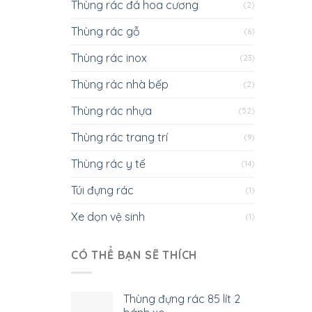
Thùng rác đá hoa cương
(2)
Thùng rác gỗ
(6)
Thùng rác inox
(23)
Thùng rác nhà bếp
(2)
Thùng rác nhựa
(52)
Thùng rác trang trí
(9)
Thùng rác y tế
(14)
Túi đựng rác
(1)
Xe dọn vệ sinh
(1)
CÓ THỂ BẠN SẼ THÍCH
Thùng đựng rác 85 lít 2