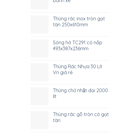
bánh xe
Thùng rác inox tròn gạt
tàn 250x610mm
Sóng hở TC291 có nắp
493x387x236mm
Thùng Rác Nhựa 30 Lít
Vn giá rẻ
Thùng chữ nhật đại 2000
lít
Thùng rác gỗ tròn có gạt
tàn