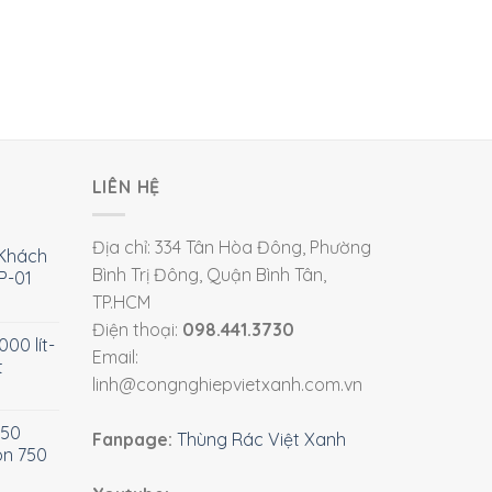
LIÊN HỆ
Địa chỉ: 334 Tân Hòa Đông, Phường
Khách
Bình Trị Đông, Quận Bình Tân,
P-01
TP.HCM
Điện thoại:
098.441.3730
00 lít-
Email:
t
linh@congnghiepvietxanh.com.vn
750
Fanpage:
Thùng Rác Việt Xanh
òn 750