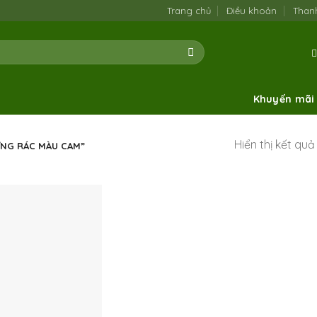
Trang chủ
Điều khoản
Than
Khuyến mãi
Hiển thị kết qu
NG RÁC MÀU CAM”