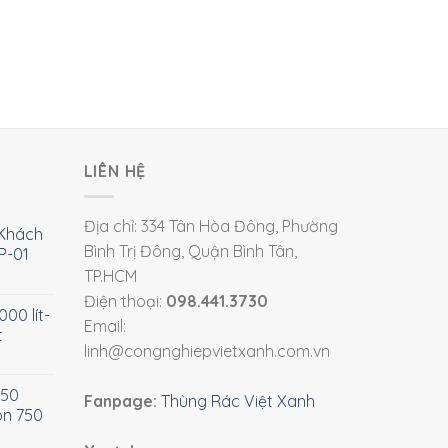
LIÊN HỆ
Địa chỉ: 334 Tân Hòa Đông, Phường
Khách
Bình Trị Đông, Quận Bình Tân,
P-01
TP.HCM
Điện thoại:
098.441.3730
00 lít-
Email:
t
linh@congnghiepvietxanh.com.vn
750
Fanpage:
Thùng Rác Việt Xanh
òn 750