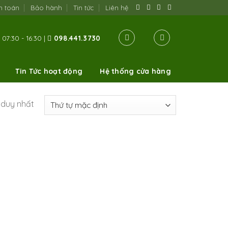
h toán
Bảo hành
Tin tức
Liên hệ
07:30 - 16:30 |
098.441.3730
Tin Tức hoạt động
Hệ thống cửa hàng
ả duy nhất