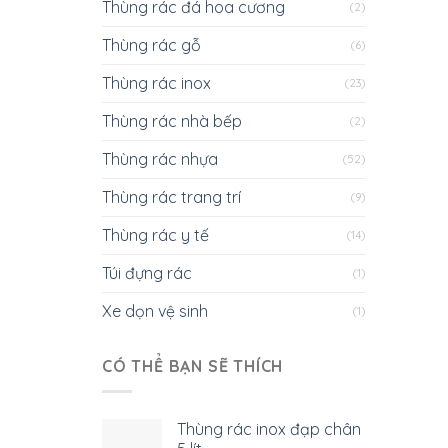
Thùng rác đá hoa cương
(2)
Thùng rác gỗ
(6)
Thùng rác inox
(23)
Thùng rác nhà bếp
(2)
Thùng rác nhựa
(52)
Thùng rác trang trí
(9)
Thùng rác y tế
(14)
Túi đựng rác
(1)
Xe dọn vệ sinh
(1)
CÓ THỂ BẠN SẼ THÍCH
Thùng rác inox đạp chân