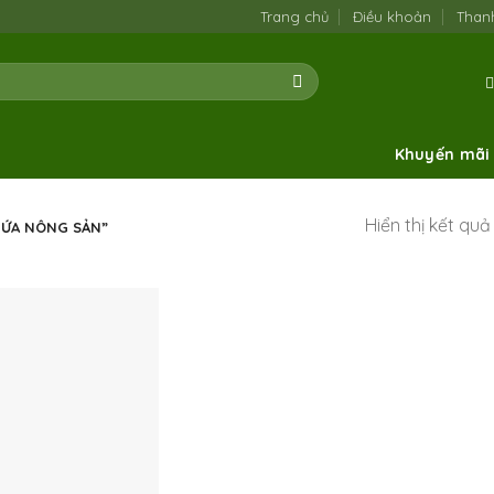
Trang chủ
Điều khoản
Than
Khuyến mãi
Hiển thị kết qu
ỨA NÔNG SẢN”