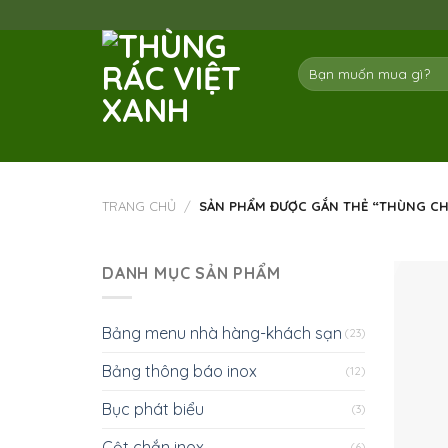
Skip
to
content
Tìm
kiếm:
TRANG CHỦ
/
SẢN PHẨM ĐƯỢC GẮN THẺ “THÙNG CH
DANH MỤC SẢN PHẨM
Bảng menu nhà hàng-khách sạn
(23)
Bảng thông báo inox
(12)
Bục phát biểu
(3)
Cột chắn inox
(6)