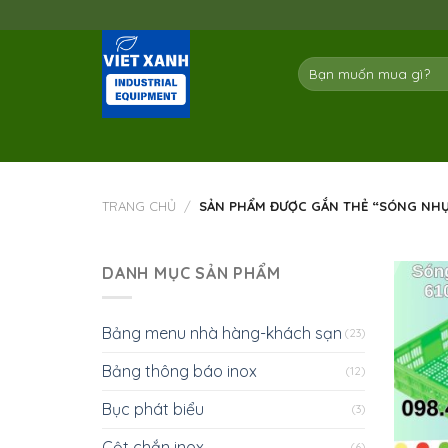
Skip
to
content
Tìm
kiếm:
TRANG CHỦ
/
SẢN PHẨM ĐƯỢC GẮN THẺ “SÓNG NHỰ
DANH MỤC SẢN PHẨM
Bảng menu nhà hàng-khách sạn
(23)
Bảng thông báo inox
(12)
Bục phát biểu
(3)
Cột chắn inox
(6)