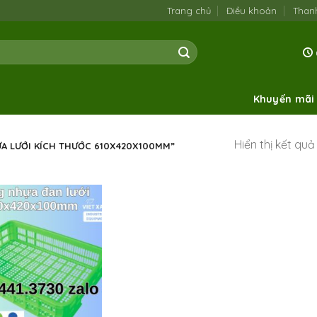
Trang chủ
Điều khoản
Than
Khuyến mãi
Hiển thị kết qu
A LƯỚI KÍCH THƯỚC 610X420X100MM”