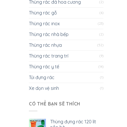
Thùng rác đá hoa cương
(2)
Thùng rác gỗ
(6)
Thùng rác inox
(23)
Thùng rác nhà bếp
(2)
Thùng rác nhựa
(52)
Thùng rác trang trí
(9)
Thùng rác y tế
(14)
Túi đựng rác
(1)
Xe dọn vệ sinh
(1)
CÓ THỂ BẠN SẼ THÍCH
Thùng đựng rác 120 lít