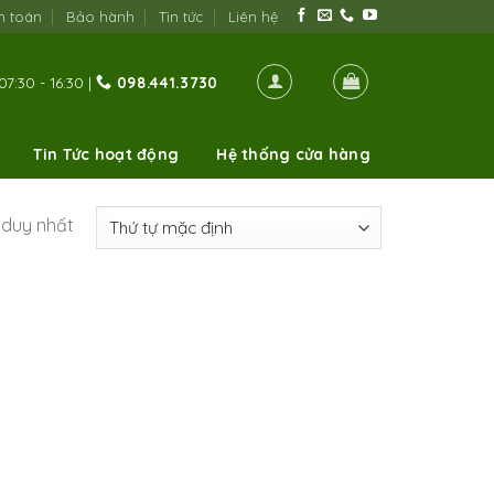
h toán
Bảo hành
Tin tức
Liên hệ
07:30 - 16:30 |
098.441.3730
Tin Tức hoạt động
Hệ thống cửa hàng
ả duy nhất