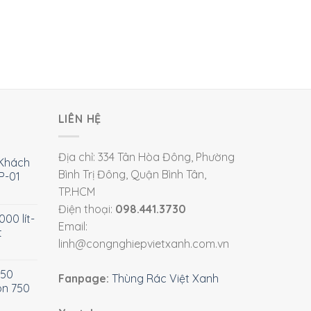
LIÊN HỆ
Địa chỉ: 334 Tân Hòa Đông, Phường
Khách
Bình Trị Đông, Quận Bình Tân,
P-01
TP.HCM
Điện thoại:
098.441.3730
00 lít-
Email:
t
linh@congnghiepvietxanh.com.vn
750
Fanpage:
Thùng Rác Việt Xanh
òn 750