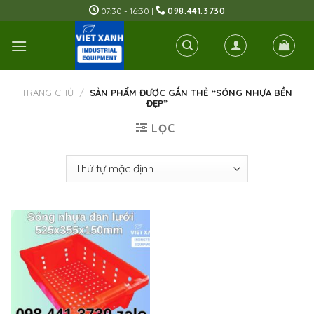
Skip
07:30 - 16:30 |
098.441.3730
to
content
TRANG CHỦ
/
SẢN PHẨM ĐƯỢC GẮN THẺ “SÓNG NHỰA BỀN
ĐẸP”
LỌC