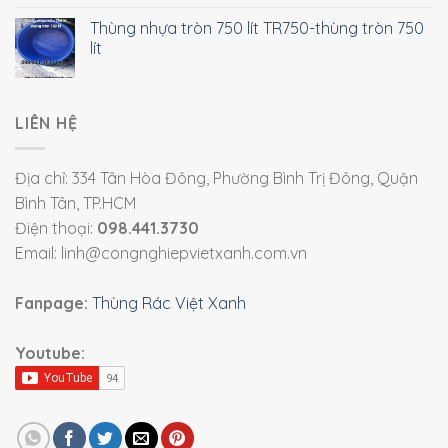
Thùng nhựa tròn 750 lít TR750-thùng tròn 750
lít
LIÊN HỆ
Địa chỉ: 334 Tân Hòa Đông, Phường Bình Trị Đông, Quận
Bình Tân, TP.HCM
Điện thoại:
098.441.3730
Email: linh@congnghiepvietxanh.com.vn
Fanpage:
Thùng Rác Việt Xanh
Youtube: