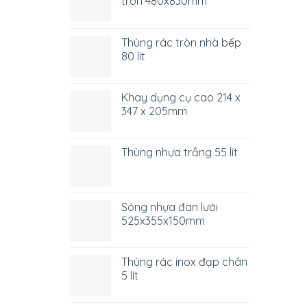
tròn 480x830mm
Thùng rác tròn nhà bếp
80 lít
Khay dụng cụ cao 214 x
347 x 205mm
Thùng nhựa trắng 55 lít
Sóng nhựa đan lưới
525x355x150mm
Thùng rác inox đạp chân
5 lít