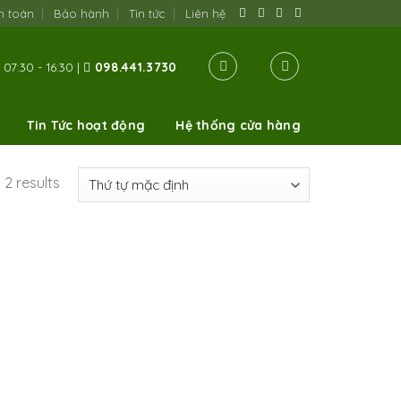
h toán
Bảo hành
Tin tức
Liên hệ
07:30 - 16:30 |
098.441.3730
Tin Tức hoạt động
Hệ thống cửa hàng
 2 results