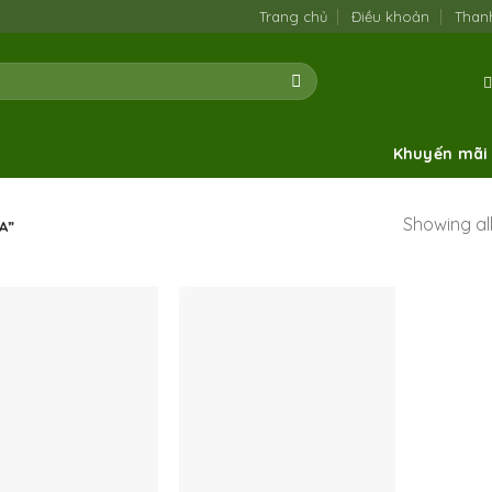
Trang chủ
Điều khoản
Than
Khuyến mãi
Showing all
A”