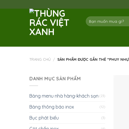
Skip
to
content
Tìm
kiếm:
TRANG CHỦ
/
SẢN PHẨM ĐƯỢC GẮN THẺ “PHUY NHỰ
DANH MỤC SẢN PHẨM
Bảng menu nhà hàng-khách sạn
(23)
Bảng thông báo inox
(12)
Bục phát biểu
(3)
Cột chắn inox
(6)