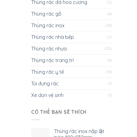
Thùng rác đá hoa cương
(2)
Thùng rác gỗ
(6)
Thùng rác inox
(23)
Thùng rác nhà bếp
(2)
Thùng rác nhựa
(52)
Thùng rác trang trí
(9)
Thùng rác y tế
(14)
Túi đựng rác
(1)
Xe dọn vệ sinh
(1)
CÓ THỂ BẠN SẼ THÍCH
Thùng rác inox nắp lật