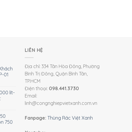
LIÊN HỆ
Địa chỉ: 334 Tân Hòa Đông, Phường
Khách
Bình Trị Đông, Quận Bình Tân,
P-01
TP.HCM
Điện thoại:
098.441.3730
00 lít-
Email:
t
linh@congnghiepvietxanh.com.vn
750
Fanpage:
Thùng Rác Việt Xanh
òn 750