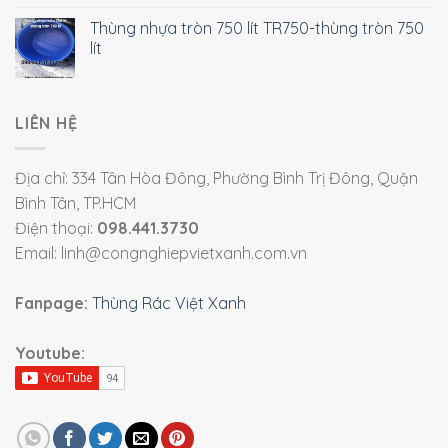
Thùng nhựa tròn 750 lít TR750-thùng tròn 750
lít
LIÊN HỆ
Địa chỉ: 334 Tân Hòa Đông, Phường Bình Trị Đông, Quận
Bình Tân, TP.HCM
Điện thoại:
098.441.3730
Email: linh@congnghiepvietxanh.com.vn
Fanpage:
Thùng Rác Việt Xanh
Youtube: