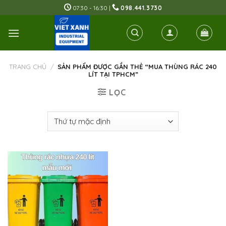
Skip
07:30 - 16:30 |
098.441.3730
to
content
TRANG CHỦ
/
SẢN PHẨM ĐƯỢC GẮN THẺ “MUA THÙNG RÁC 240
LÍT TẠI TPHCM”
LỌC