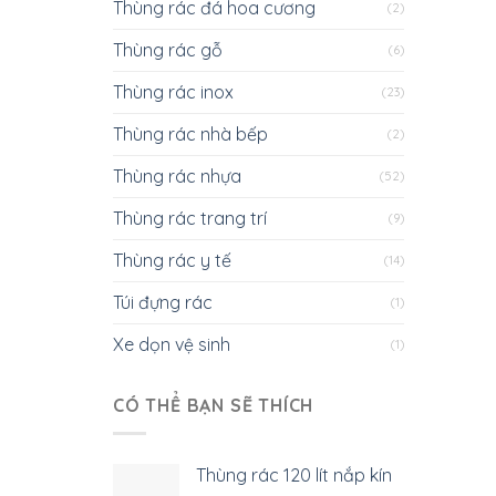
Thùng rác đá hoa cương
(2)
Thùng rác gỗ
(6)
Thùng rác inox
(23)
Thùng rác nhà bếp
(2)
Thùng rác nhựa
(52)
Thùng rác trang trí
(9)
Thùng rác y tế
(14)
Túi đựng rác
(1)
Xe dọn vệ sinh
(1)
CÓ THỂ BẠN SẼ THÍCH
Thùng rác 120 lít nắp kín