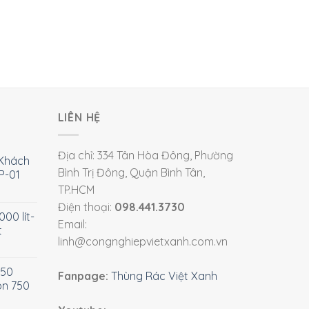
LIÊN HỆ
Địa chỉ: 334 Tân Hòa Đông, Phường
Khách
Bình Trị Đông, Quận Bình Tân,
P-01
TP.HCM
Điện thoại:
098.441.3730
00 lít-
Email:
t
linh@congnghiepvietxanh.com.vn
750
Fanpage:
Thùng Rác Việt Xanh
òn 750