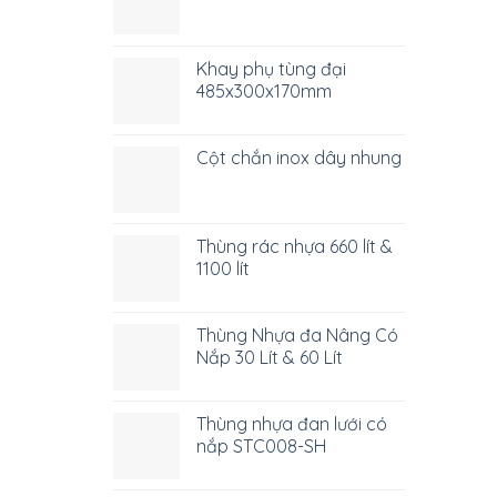
Khay phụ tùng đại
485x300x170mm
Cột chắn inox dây nhung
Thùng rác nhựa 660 lít &
1100 lít
Thùng Nhựa đa Nâng Có
Nắp 30 Lít & 60 Lít
Thùng nhựa đan lưới có
nắp STC008-SH