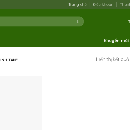
Trang chủ
Điều khoản
Than
Khuyến mãi
Hiển thị kết qu
INH TÁN”