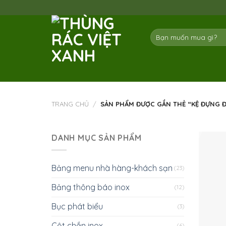
Skip
to
content
Tìm
kiếm:
TRANG CHỦ
/
SẢN PHẨM ĐƯỢC GẮN THẺ “KỆ ĐỰNG Đ
DANH MỤC SẢN PHẨM
Bảng menu nhà hàng-khách sạn
(23)
Bảng thông báo inox
(12)
Bục phát biểu
(3)
Cột chắn inox
(6)