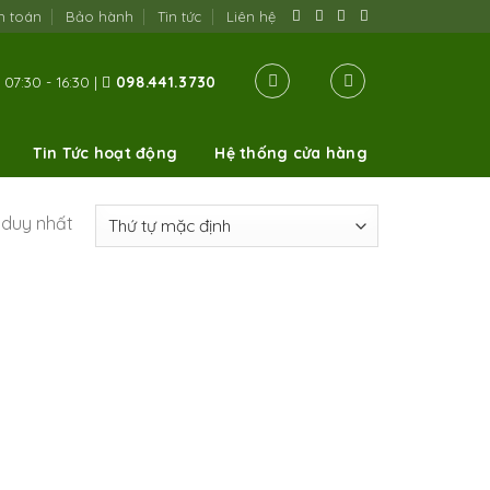
h toán
Bảo hành
Tin tức
Liên hệ
07:30 - 16:30 |
098.441.3730
Tin Tức hoạt động
Hệ thống cửa hàng
ả duy nhất