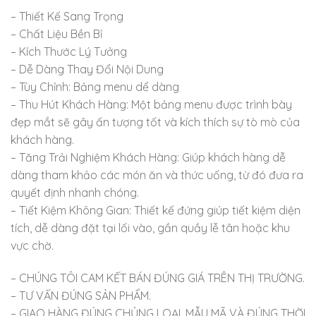
– Thiết Kế Sang Trọng
– Chất Liệu Bền Bỉ
– Kích Thước Lý Tưởng
– Dễ Dàng Thay Đổi Nội Dung
– Tùy Chỉnh: Bảng menu dể dàng
– Thu Hút Khách Hàng: Một bảng menu được trình bày
đẹp mắt sẽ gây ấn tượng tốt và kích thích sự tò mò của
khách hàng.
– Tăng Trải Nghiệm Khách Hàng: Giúp khách hàng dễ
dàng tham khảo các món ăn và thức uống, từ đó đưa ra
quyết định nhanh chóng.
– Tiết Kiệm Không Gian: Thiết kế đứng giúp tiết kiệm diện
tích, dễ dàng đặt tại lối vào, gần quầy lễ tân hoặc khu
vực chờ.
– CHÚNG TÔI CAM KẾT BÁN ĐÚNG GIÁ TRÊN THỊ TRƯỜNG.
– TƯ VẤN ĐÚNG SẢN PHẨM.
– GIAO HÀNG ĐÚNG CHỦNG LOẠI, MẪU MÃ VÀ ĐÚNG THỜI