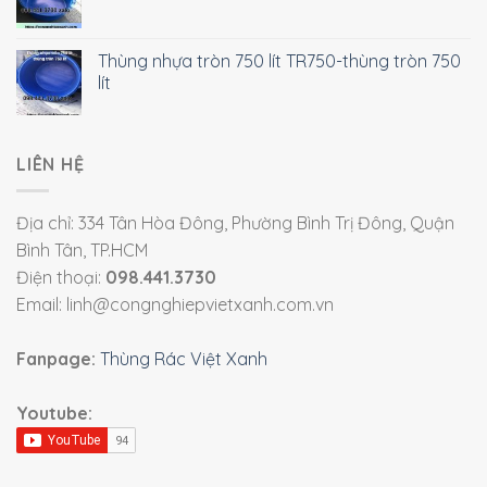
Thùng nhựa tròn 750 lít TR750-thùng tròn 750
lít
LIÊN HỆ
Địa chỉ: 334 Tân Hòa Đông, Phường Bình Trị Đông, Quận
Bình Tân, TP.HCM
Điện thoại:
098.441.3730
Email: linh@congnghiepvietxanh.com.vn
Fanpage:
Thùng Rác Việt Xanh
Youtube: