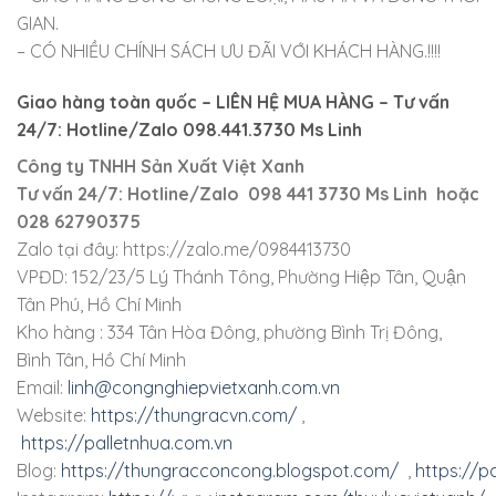
GIAN.
– CÓ NHIỀU CHÍNH SÁCH ƯU ĐÃI VỚI KHÁCH HÀNG.!!!!
Giao hàng toàn quốc – LIÊN HỆ MUA HÀNG – Tư vấn
24/7: Hotline/Zalo 098.441.3730 Ms Linh
Công ty TNHH Sản Xuất Việt Xanh
Tư vấn 24/7: Hotline/Zalo 098 441 3730 Ms Linh hoặc
028 62790375
Zalo tại đây: https://zalo.me/0984413730
VPĐD: 152/23/5 Lý Thánh Tông, Phường Hiệp Tân, Quận
Tân Phú, Hồ Chí Minh
Kho hàng : 334 Tân Hòa Đông, phường Bình Trị Đông,
Bình Tân, Hồ Chí Minh
Email:
linh@congnghiepvietxanh.com.vn
Website:
https://thungracvn.com/
,
https://palletnhua.com.vn
Blog:
https://thungracconcong.blogspot.com/
,
https://p