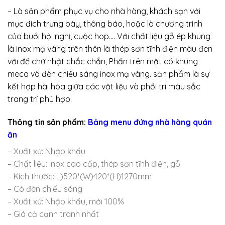
– Là sản phẩm phục vụ cho nhà hàng, khách sạn với
mục đích trưng bày, thông báo, hoặc là chương trình
của buổi hội nghị, cuộc hop…. Với chất liệu gỗ ép khung
là inox mạ vàng trên thên là thép sơn tĩnh điện màu đen
với đế chữ nhật chắc chắn, Phần trên mặt có khung
meca và đèn chiếu sáng inox mạ vàng. sản phẩm là sự
kết hợp hài hòa giữa các vật liệu và phối tri màu sắc
trang trí phù hợp.
Thông tin sản phẩm:
Bảng menu đứng nhà hàng quán
ăn
– Xuất xứ: Nhập khẩu
– Chất liệu: Inox cao cấp, thép sơn tĩnh điện, gỗ
– Kích thước: L)520*(W)420*(H)1270mm
– Có đèn chiếu sáng
– Xuất xứ: Nhập khẩu, mới 100%
– Giá cả cạnh tranh nhất