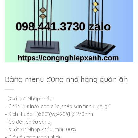
Bảng menu đứng nhà hàng quán ăn
– Xuất xứ: Nhập khẩu
– Chất liệu: Inox cao cấp, thép sơn tĩnh điện, gỗ
– Kích thước: L)520*(W)420*(H)1270mm
– Có đèn chiếu sáng
– Xuất xứ: Nhập khẩu, mới 100%
– Giá cả cạnh tranh nhất