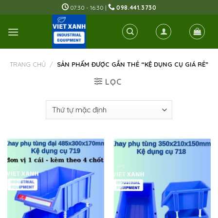
Skip
07:30 - 16:30 |
098.441.3730
to
content
TRANG CHỦ
/
SẢN PHẨM ĐƯỢC GẮN THẺ “KỆ DỤNG CỤ GIÁ RẺ”
LỌC