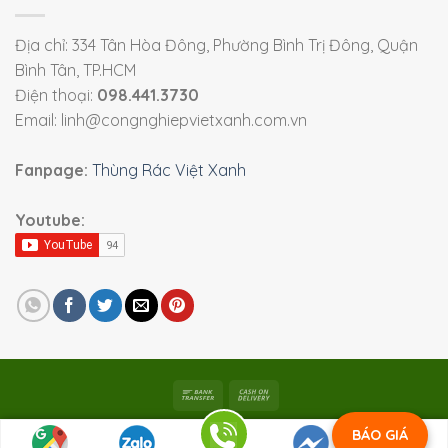
Địa chỉ: 334 Tân Hòa Đông, Phường Bình Trị Đông, Quận
Bình Tân, TP.HCM
Điện thoại:
098.441.3730
Email: linh@congnghiepvietxanh.com.vn
Fanpage:
Thùng Rác Việt Xanh
Youtube:
Bản quyền 2026 ©
Viet Xanh Industry
|
Thiết bị công
BÁO GIÁ