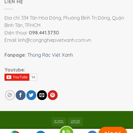
LIÊN HỆ
Địa chỉ: 334 Tân Hòa Đông, Phường Bình Trị Đông, Quận
Bình Tân, TP.HCM
Điện thoại:
098.441.3730
Email: linh@congnghiepvietxanh.com.vn
Fanpage:
Thùng Rác Việt Xanh
Youtube:
Bản quyền 2026 ©
Viet Xanh Industry
|
Thiết bị công