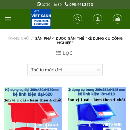
Skip
07:30 - 16:30 |
098.441.3730
to
content
TRANG CHỦ
/
SẢN PHẨM ĐƯỢC GẮN THẺ “KỆ DỤNG CỤ CÔNG
NGHIỆP”
LỌC