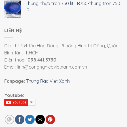
Thùng nhựa tròn 750 lít TR750-thùng tròn 750
lít
LIÊN HỆ
Địa chỉ: 334 Tân Hòa Đông, Phường Bình Trị Đông, Quận
Bình Tân, TP.HCM
Điện thoại:
098.441.3730
Email: linh@congnghiepvietxanh.com.vn
Fanpage:
Thùng Rác Việt Xanh
Youtube: