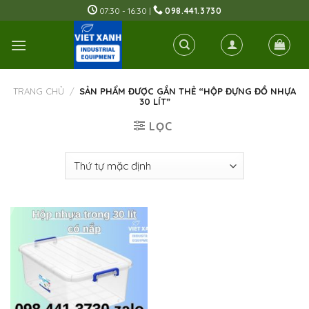
Skip
07:30 - 16:30 |
098.441.3730
to
content
TRANG CHỦ
/
SẢN PHẨM ĐƯỢC GẮN THẺ “HỘP ĐỰNG ĐỒ NHỰA
30 LÍT”
LỌC