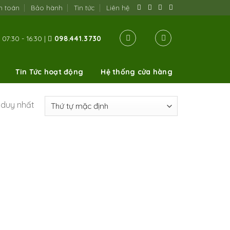
h toán
Bảo hành
Tin tức
Liên hệ
07:30 - 16:30 |
098.441.3730
Tin Tức hoạt động
Hệ thống cửa hàng
ả duy nhất