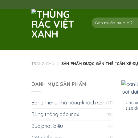
Skip
to
content
Tìm
kiếm:
TRANG CHỦ
/
SẢN PHẨM ĐƯỢC GẮN THẺ “CẦN XÉ ĐƯ
DANH MỤC SẢN PHẨM
Bảng menu nhà hàng-khách sạn
Cần xe
(23)
size 
Bảng thông báo inox
(12)
Bục phát biểu
(3)
Cột chắn inox
(6)