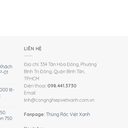
LIÊN HỆ
Địa chỉ: 334 Tân Hòa Đông, Phường
Khách
Bình Trị Đông, Quận Bình Tân,
P-01
TP.HCM
Điện thoại:
098.441.3730
00 lít-
Email:
t
linh@congnghiepvietxanh.com.vn
750
Fanpage:
Thùng Rác Việt Xanh
òn 750