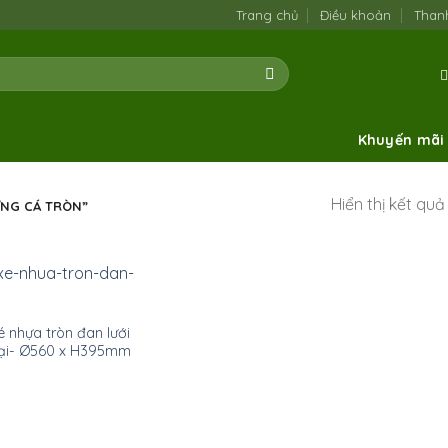
Trang chủ
Điều khoản
Than
Khuyến mãi
Hiển thị kết qu
̣NG CÁ TRÒN”
́ nhựa tròn đan lưới
đại- Ø560 x H395mm