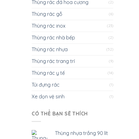
Thùng rác đá hoa cương
(2)
Thùng rác gỗ
(6)
Thùng rác inox
(23)
Thùng rác nhà bếp
(2)
Thùng rác nhựa
(52)
Thùng rác trang trí
(9)
Thùng rác y tế
(14)
Túi đựng rác
(1)
Xe dọn vệ sinh
(1)
CÓ THỂ BẠN SẼ THÍCH
Thùng nhựa trắng 90 lít