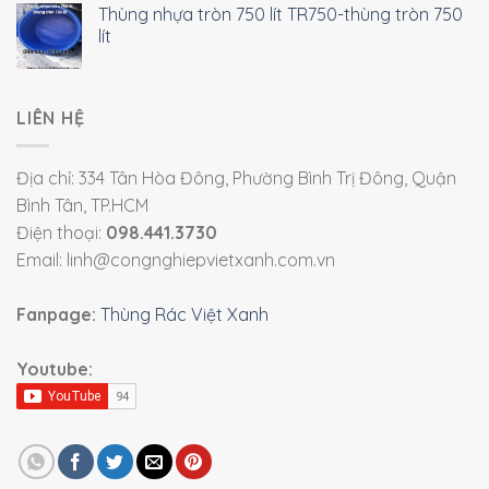
Thùng nhựa tròn 750 lít TR750-thùng tròn 750
lít
LIÊN HỆ
Địa chỉ: 334 Tân Hòa Đông, Phường Bình Trị Đông, Quận
Bình Tân, TP.HCM
Điện thoại:
098.441.3730
Email: linh@congnghiepvietxanh.com.vn
Fanpage:
Thùng Rác Việt Xanh
Youtube: