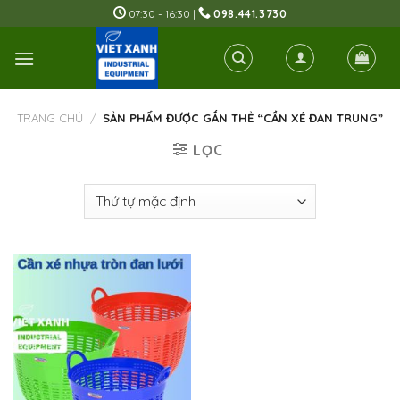
Skip
07:30 - 16:30 |
098.441.3730
to
content
TRANG CHỦ
/
SẢN PHẨM ĐƯỢC GẮN THẺ “CẦN XÉ ĐAN TRUNG”
LỌC