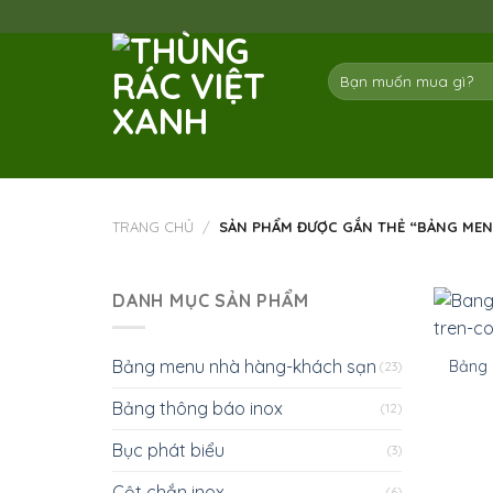
Skip
to
content
Tìm
kiếm:
TRANG CHỦ
/
SẢN PHẨM ĐƯỢC GẮN THẺ “BẢNG MEN
DANH MỤC SẢN PHẨM
Bảng menu nhà hàng-khách sạn
Bảng 
(23)
Bảng thông báo inox
(12)
Bục phát biểu
(3)
Cột chắn inox
(6)