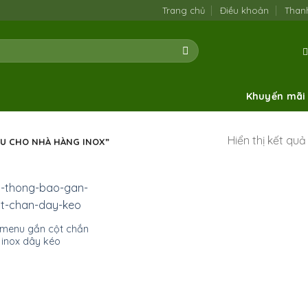
Trang chủ
Điều khoản
Than
Khuyến mãi
Hiển thị kết qu
U CHO NHÀ HÀNG INOX”
menu gắn cột chắn
inox dây kéo