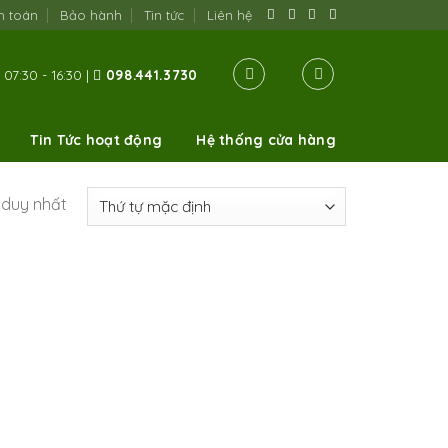
h toán
Bảo hành
Tin tức
Liên hệ
07:30 - 16:30 |
098.441.3730
Tin Tức hoạt động
Hệ thống cửa hàng
ả duy nhất