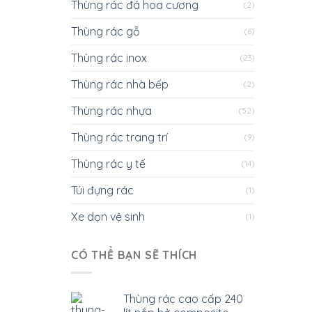
Thùng rác đá hoa cương
(2)
Thùng rác gỗ
(6)
Thùng rác inox
(23)
Thùng rác nhà bếp
(2)
Thùng rác nhựa
(52)
Thùng rác trang trí
(9)
Thùng rác y tế
(14)
Túi đựng rác
(1)
Xe dọn vệ sinh
(1)
CÓ THỂ BẠN SẼ THÍCH
Thùng rác cao cấp 240