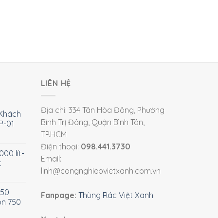
LIÊN HỆ
Địa chỉ: 334 Tân Hòa Đông, Phường
Khách
Bình Trị Đông, Quận Bình Tân,
P-01
TP.HCM
Điện thoại:
098.441.3730
00 lít-
Email:
t
linh@congnghiepvietxanh.com.vn
750
Fanpage:
Thùng Rác Việt Xanh
òn 750