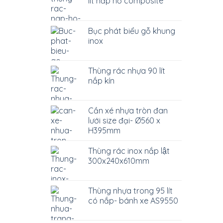
lít nắp hở composite
Bục phát biểu gỗ khung
inox
Thùng rác nhựa 90 lít
nắp kín
Cần xé nhựa tròn đan
lưới size đại- Ø560 x
H395mm
Thùng rác inox nắp lật
300x240x610mm
Thùng nhựa trong 95 lít
có nắp- bánh xe AS9550