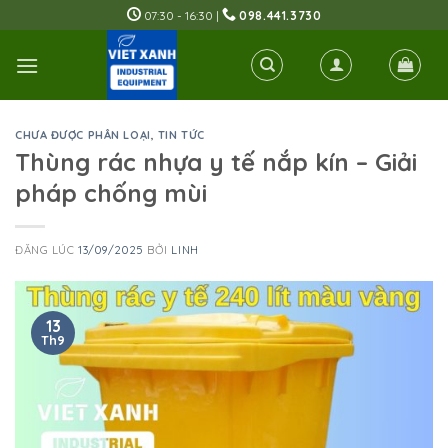
Skip
07:30 - 16:30 |
098.441.3730
to
content
CHƯA ĐƯỢC PHÂN LOẠI
,
TIN TỨC
Thùng rác nhựa y tế nắp kín – Giải
pháp chống mùi
ĐĂNG LÚC
13/09/2025
BỞI
LINH
13
Th9