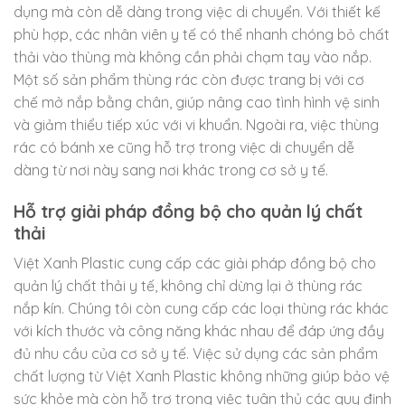
dụng mà còn dễ dàng trong việc di chuyển. Với thiết kế
phù hợp, các nhân viên y tế có thể nhanh chóng bỏ chất
thải vào thùng mà không cần phải chạm tay vào nắp.
Một số sản phẩm thùng rác còn được trang bị với cơ
chế mở nắp bằng chân, giúp nâng cao tình hình vệ sinh
và giảm thiểu tiếp xúc với vi khuẩn. Ngoài ra, việc thùng
rác có bánh xe cũng hỗ trợ trong việc di chuyển dễ
dàng từ nơi này sang nơi khác trong cơ sở y tế.
Hỗ trợ giải pháp đồng bộ cho quản lý chất
thải
Việt Xanh Plastic cung cấp các giải pháp đồng bộ cho
quản lý chất thải y tế, không chỉ dừng lại ở thùng rác
nắp kín. Chúng tôi còn cung cấp các loại thùng rác khác
với kích thước và công năng khác nhau để đáp ứng đầy
đủ nhu cầu của cơ sở y tế. Việc sử dụng các sản phẩm
chất lượng từ Việt Xanh Plastic không những giúp bảo vệ
sức khỏe mà còn hỗ trợ trong việc tuân thủ các quy định