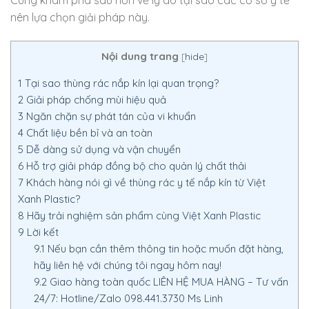
nên lựa chọn giải pháp này.
Nội dung trang
[
hide
]
1
Tại sao thùng rác nắp kín lại quan trọng?
2
Giải pháp chống mùi hiệu quả
3
Ngăn chặn sự phát tán của vi khuẩn
4
Chất liệu bền bỉ và an toàn
5
Dễ dàng sử dụng và vận chuyển
6
Hỗ trợ giải pháp đồng bộ cho quản lý chất thải
7
Khách hàng nói gì về thùng rác y tế nắp kín từ Việt
Xanh Plastic?
8
Hãy trải nghiệm sản phẩm cùng Việt Xanh Plastic
9
Lời kết
9.1
Nếu bạn cần thêm thông tin hoặc muốn đặt hàng,
hãy liên hệ với chúng tôi ngay hôm nay!
9.2
Giao hàng toàn quốc LIÊN HỆ MUA HÀNG – Tư vấn
24/7: Hotline/Zalo 098.441.3730 Ms Linh