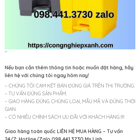
“`
Nếu bạn cần thêm thông tin hoặc muốn đặt hàng, hãy
liên hệ với chúng tôi ngay hôm nay!
– CHÚNG TÔI CAM KẾT BÁN ĐÚNG GIÁ TRÊN THỊ TRƯỜNG.
– TƯ VẤN ĐÚNG SẢN PHẨM.
– GIAO HÀNG ĐÚNG CHỦNG LOẠI, MẪU MÃ VÀ ĐÚNG THỜI
GIAN.
– CÓ NHIỀU CHÍNH SÁCH ƯU ĐÃI VỚI KHÁCH HÀNG.!!!!
Giao hàng toàn quốc LIÊN HỆ MUA HÀNG
– Tư vấn
24/7: Hotline/Zalo 098.441.3730 Ms Linh