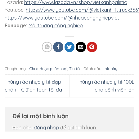
Lazada:
https://www.lazada.vn/shop/vietxanhpalstic
Youtube:
https://www.youtube.com/@vietxanhlifttruck356
https://www.youtube.com/@nhuacongnghiepviet
Fanpage:
Môi trường công nghiệp
Chuyên mục:
Chưa được phân loại
,
Tin tức
. Đánh dấu
link này
.
Thùng rác nhựa y tế đạp
Thùng rác nhựa y tế 100L
chân – Giữ an toàn tối đa
cho bệnh viện lớn
Để lại một bình luận
Bạn phải
đăng nhập
để gửi bình luận.