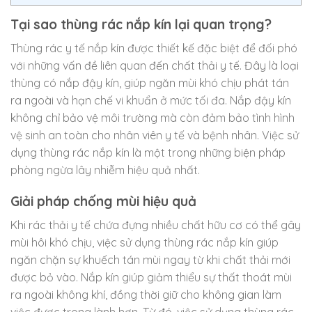
Tại sao thùng rác nắp kín lại quan trọng?
Thùng rác y tế nắp kín được thiết kế đặc biệt để đối phó
với những vấn đề liên quan đến chất thải y tế. Đây là loại
thùng có nắp đậy kín, giúp ngăn mùi khó chịu phát tán
ra ngoài và hạn chế vi khuẩn ở mức tối đa. Nắp đậy kín
không chỉ bảo vệ môi trường mà còn đảm bảo tình hình
vệ sinh an toàn cho nhân viên y tế và bệnh nhân. Việc sử
dụng thùng rác nắp kín là một trong những biện pháp
phòng ngừa lây nhiễm hiệu quả nhất.
Giải pháp chống mùi hiệu quả
Khi rác thải y tế chứa đựng nhiều chất hữu cơ có thể gây
mùi hôi khó chịu, việc sử dụng thùng rác nắp kín giúp
ngăn chặn sự khuếch tán mùi ngay từ khi chất thải mới
được bỏ vào. Nắp kín giúp giảm thiểu sự thất thoát mùi
ra ngoài không khí, đồng thời giữ cho không gian làm
việc được trong lành hơn. Từ đó, việc sử dụng thùng rác