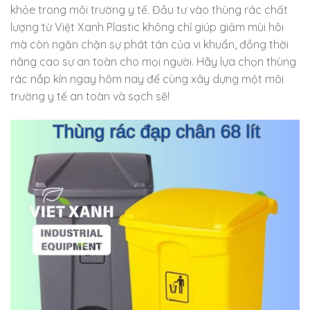
khỏe trong môi trường y tế. Đầu tư vào thùng rác chất
lượng từ Việt Xanh Plastic không chỉ giúp giảm mùi hôi
mà còn ngăn chặn sự phát tán của vi khuẩn, đồng thời
nâng cao sự an toàn cho mọi người. Hãy lựa chọn thùng
rác nắp kín ngay hôm nay để cùng xây dựng một môi
trường y tế an toàn và sạch sẽ!