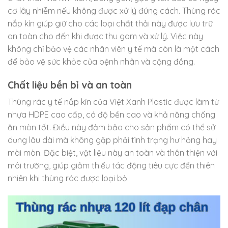
cơ lây nhiễm nếu không được xử lý đúng cách. Thùng rác
nắp kín giúp giữ cho các loại chất thải này được lưu trữ
an toàn cho đến khi được thu gom và xử lý. Việc này
không chỉ bảo vệ các nhân viên y tế mà còn là một cách
để bảo vệ sức khỏe của bệnh nhân và cộng đồng.
Chất liệu bền bỉ và an toàn
Thùng rác y tế nắp kín của Việt Xanh Plastic được làm từ
nhựa HDPE cao cấp, có độ bền cao và khả năng chống
ăn mòn tốt. Điều này đảm bảo cho sản phẩm có thể sử
dụng lâu dài mà không gặp phải tình trạng hư hỏng hay
mài mòn. Đặc biệt, vật liệu này an toàn và thân thiện với
môi trường, giúp giảm thiểu tác động tiêu cực đến thiên
nhiên khi thùng rác được loại bỏ.