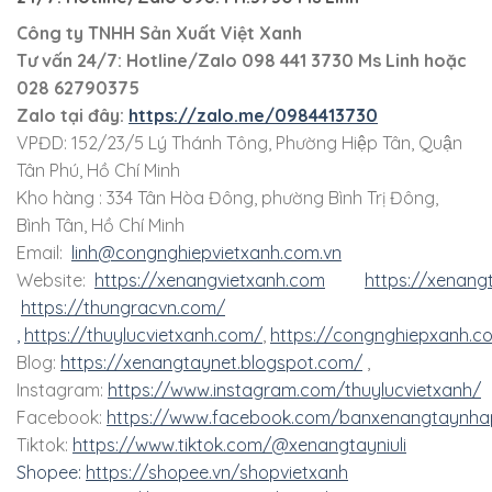
Công ty TNHH Sản Xuất Việt Xanh
Tư vấn 24/7: Hotline
/Zalo
098 441 3730
Ms Linh
hoặc
028 62790375
Zalo tại đây:
https://zalo.me/0984413730
VPĐD: 152/23/5 Lý Thánh Tông, Phường Hiệp Tân, Quận
Tân Phú, Hồ Chí Minh
Kho hàng : 334 Tân Hòa Đông, phường Bình Trị Đông,
Bình Tân, Hồ Chí Minh
Email:
linh@congnghiepvietxanh.com.vn
Website:
https://xenangvietxanh.com
https://xenang
https://thungracvn.com/
,
https://thuylucvietxanh.com/
,
https://congnghiepxanh.c
Blog:
https://xenangtaynet.blogspot.com/
,
Instagram:
https://www.instagram.com/thuylucvietxanh/
Facebook:
https://www.facebook.com/banxenangtaynha
Tiktok:
https://www.tiktok.com/@xenangtayniuli
Shopee:
https://shopee.vn/shopvietxanh