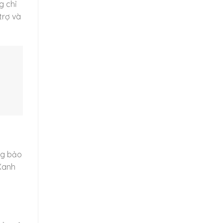
g chỉ
trợ và
ng bảo
 Xanh