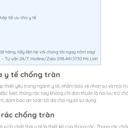
háp tối ưu cho y tế
t hàng, hãy liên hệ với chúng tôi ngay hôm nay!
 Tư vấn 24/7: Hotline/Zalo 098.441.3730 Ms Linh
a y tế chống tràn
áp thiết yếu trong ngành y tế, nhằm bảo vệ nhan sự và môi t
đặc biệt, thùng rác này không chỉ đơn thuần là nơi lưu trữ chấ
ểm, đảm bảo an toàn tối đa cho người sử dụng.
 rác chống tràn
 xử lý chất thải y tế là thiết kế của thùng rác. Thùng rác ch