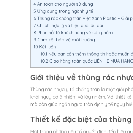
4
An toàn cho người sử dụng
5
Ứng dụng trong ngành y tế
6
Thùng rác chống tràn Việt Xanh Plastic – Giải p
7
Chi phí hợp lý và hiệu quả lâu dài
8
Phản hồi từ khách hàng về sản phẩm
9
Cam kết bảo vệ môi trường
10
Kết luận
10.1
Nếu bạn cần thêm thông tin hoặc muốn đặ
10.2
Giao hàng toàn quốc LIÊN HỆ MUA HÀNG –
Giới thiệu về thùng rác nhự
Thùng rác nhựa y tế chống tràn là một giải ph
khỏi nguy cơ ô nhiễm và lây nhiễm. Với thiết kế 
mà còn giúp ngăn ngừa tràn dịch y tế nguy hi
Thiết kế đặc biệt của thùng
Một trong những yếu tố quyết định đến hiệu quả