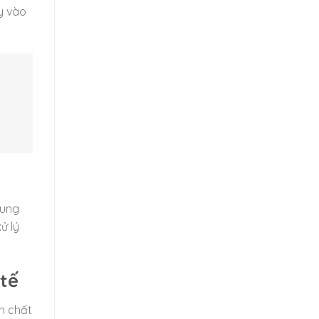
y vào
rung
ử lý
 tế
n chất