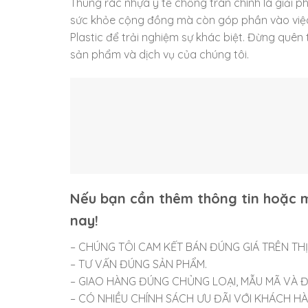
Thùng rác nhựa y tế chống tràn chính là giải p
sức khỏe cộng đồng mà còn góp phần vào việ
Plastic để trải nghiệm sự khác biệt. Đừng quên
sản phẩm và dịch vụ của chúng tôi.
Nếu bạn cần thêm thông tin hoặc m
nay!
– CHÚNG TÔI CAM KẾT BÁN ĐÚNG GIÁ TRÊN TH
– TƯ VẤN ĐÚNG SẢN PHẨM.
– GIAO HÀNG ĐÚNG CHỦNG LOẠI, MẪU MÃ VÀ Đ
– CÓ NHIỀU CHÍNH SÁCH ƯU ĐÃI VỚI KHÁCH HÀNG