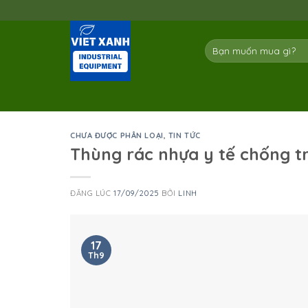
Skip
to
content
Tìm
kiếm:
CHƯA ĐƯỢC PHÂN LOẠI
,
TIN TỨC
Thùng rác nhựa y tế chống t
ĐĂNG LÚC
17/09/2025
BỞI
LINH
17
Th9