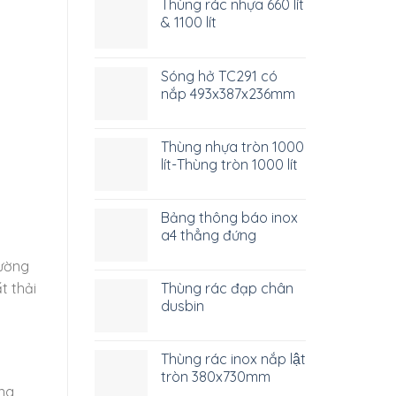
Thùng rác nhựa 660 lít
& 1100 lít
Sóng hở TC291 có
nắp 493x387x236mm
Thùng nhựa tròn 1000
lít-Thùng tròn 1000 lít
Bảng thông báo inox
a4 thẳng đứng
rường
Thùng rác đạp chân
t thải
dusbin
Thùng rác inox nắp lật
tròn 380x730mm
ống