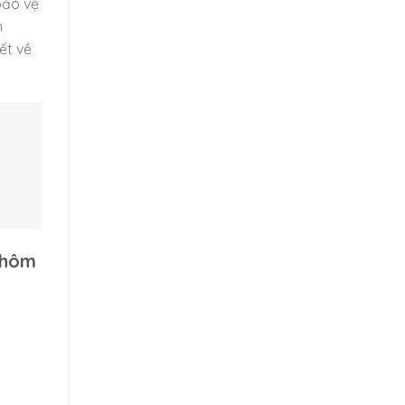
bảo vệ
h
ết về
 hôm