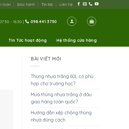
h toán
Bảo hành
Tin tức
Liên hệ
07:30 - 16:30 |
098.441.3730
Tin Tức hoạt động
Hệ thống cửa hàng
BÀI VIẾT MỚI
Thùng nhựa trắng 60L có phù
hợp cho trường học?
Mua thùng nhựa trắng ở đâu
giao hàng toàn quốc?
Hướng dẫn xếp chồng thùng
nhựa đúng cách