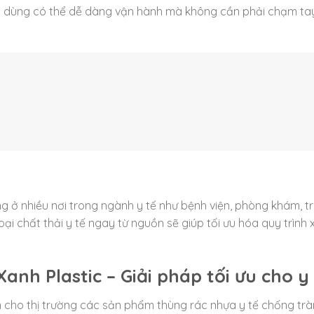
i dùng có thể dễ dàng vận hành mà không cần phải chạm ta
 ở nhiều nơi trong ngành y tế như bệnh viện, phòng khám, t
oại chất thải y tế ngay từ nguồn sẽ giúp tối ưu hóa quy trình x
anh Plastic – Giải pháp tối ưu cho y
n cho thị trường các sản phẩm thùng rác nhựa y tế chống trà