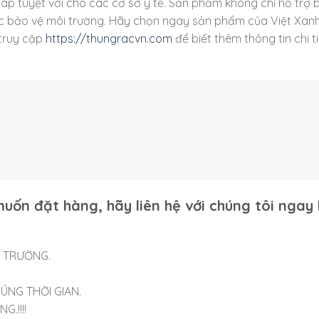
háp tuyệt vời cho các cơ sở y tế. Sản phẩm không chỉ hỗ trợ 
c bảo vệ môi trường. Hãy chọn ngay sản phẩm của Việt Xan
 truy cập
https://thungracvn.com
để biết thêm thông tin chi ti
uốn đặt hàng, hãy liên hệ với chúng tôi ngay
Ị TRƯỜNG.
ÚNG THỜI GIAN.
.!!!!