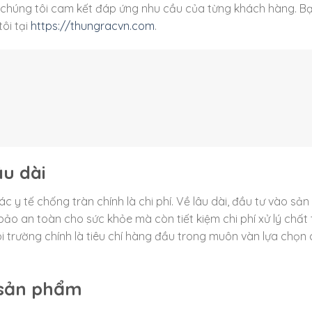
 chúng tôi cam kết đáp ứng nhu cầu của từng khách hàng. B
ôi tại
https://thungracvn.com
.
âu dài
c y tế chống tràn chính là chi phí. Về lâu dài, đầu tư vào sả
ảo an toàn cho sức khỏe mà còn tiết kiệm chi phí xử lý chất t
i trường chính là tiêu chí hàng đầu trong muôn vàn lựa chọn
 sản phẩm