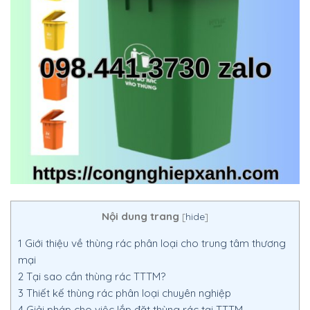
Nội dung trang
[
hide
]
1
Giới thiệu về thùng rác phân loại cho trung tâm thương
mại
2
Tại sao cần thùng rác TTTM?
3
Thiết kế thùng rác phân loại chuyên nghiệp
4
Giải pháp cho việc lắp đặt thùng rác tại TTTM