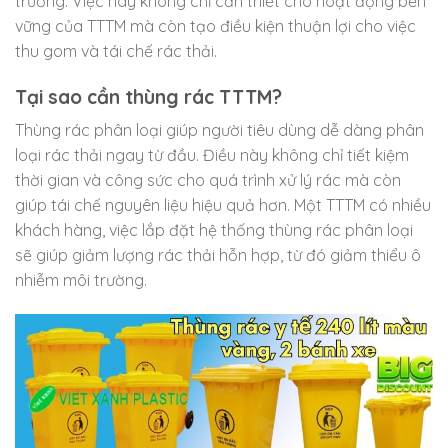
trường. Việc này không chỉ cần thiết cho hoạt động bền
vững của TTTM mà còn tạo điều kiện thuận lợi cho việc
thu gom và tái chế rác thải.
Tại sao cần thùng rác TTTM?
Thùng rác phân loại giúp người tiêu dùng dễ dàng phân
loại rác thải ngay từ đầu. Điều này không chỉ tiết kiệm
thời gian và công sức cho quá trình xử lý rác mà còn
giúp tái chế nguyên liệu hiệu quả hơn. Một TTTM có nhiều
khách hàng, việc lắp đặt hệ thống thùng rác phân loại
sẽ giúp giảm lượng rác thải hỗn hợp, từ đó giảm thiểu ô
nhiễm môi trường.