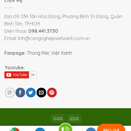
LIÊN HỆ
Địa chỉ: 334 Tân Hòa Đông, Phường Bình Trị Đông, Quận
Bình Tân, TP.HCM
Điện thoại:
098.441.3730
Email: linh@congnghiepvietxanh.com.vn
Fanpage:
Thùng Rác Việt Xanh
Youtube:
Bản quyền 2026 ©
Viet Xanh Industry
|
Thiết bị công
BÁO GIÁ