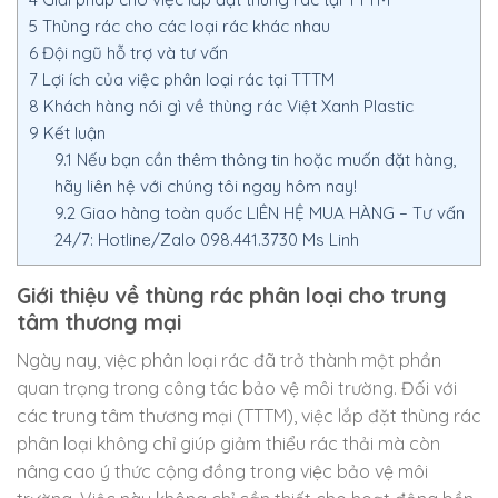
5
Thùng rác cho các loại rác khác nhau
6
Đội ngũ hỗ trợ và tư vấn
7
Lợi ích của việc phân loại rác tại TTTM
8
Khách hàng nói gì về thùng rác Việt Xanh Plastic
9
Kết luận
9.1
Nếu bạn cần thêm thông tin hoặc muốn đặt hàng,
hãy liên hệ với chúng tôi ngay hôm nay!
9.2
Giao hàng toàn quốc LIÊN HỆ MUA HÀNG – Tư vấn
24/7: Hotline/Zalo 098.441.3730 Ms Linh
Giới thiệu về thùng rác phân loại cho trung
tâm thương mại
Ngày nay, việc phân loại rác đã trở thành một phần
quan trọng trong công tác bảo vệ môi trường. Đối với
các trung tâm thương mại (TTTM), việc lắp đặt thùng rác
phân loại không chỉ giúp giảm thiểu rác thải mà còn
nâng cao ý thức cộng đồng trong việc bảo vệ môi