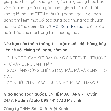
giải pháp thiết yếu không chỉ giúp nâng cao ý thức bảo
vệ môi trường mà còn góp phần giảm thiểu rác thải
khổng lồ mà các TTTM phải xử lý hàng ngày. Nếu bạn
đang tìm kiếm một đối tác cung cấp thùng rác chuyên
nghiệp, đừng quên đến với
Việt Xanh Plastic
– giải pháp
hoàn hảo cho mọi trung tâm thương mại.
Nếu bạn cần thêm thông tin hoặc muốn đặt hàng, hãy
liên hệ với chúng tôi ngay hôm nay!
– CHÚNG TÔI CAM KẾT BÁN ĐÚNG GIÁ TRÊN THỊ TRƯỜNG.
– TƯ VẤN ĐÚNG SẢN PHẨM.
– GIAO HÀNG ĐÚNG CHỦNG LOẠI, MẪU MÃ VÀ ĐÚNG THỜI
GIAN.
– CÓ NHIỀU CHÍNH SÁCH ƯU ĐÃI VỚI KHÁCH HÀNG.!!!!
Giao hàng toàn quốc LIÊN HỆ MUA HÀNG
– Tư vấn
24/7: Hotline/Zalo 098.441.3730 Ms Linh
Công ty TNHH Sản Xuất Việt Xanh