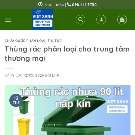
Skip
07:30 - 16:30 |
098.441.3730
to
content
CHƯA ĐƯỢC PHÂN LOẠI
,
TIN TỨC
Thùng rác phân loại cho trung tâm
thương mại
ĐĂNG LÚC
12/05/2026
BỞI
LINH
12
Th5