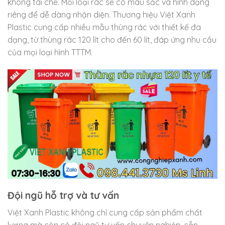
không tái chế. Mỗi loại rác sẽ có màu sắc và hình dạng
riêng để dễ dàng nhận diện. Thương hiệu Việt Xanh
Plastic cung cấp nhiều mẫu thùng rác với thiết kế đa
dạng, từ thùng rác 120 lít cho đến 60 lít, đáp ứng nhu cầu
của mọi loại hình TTTM.
Đội ngũ hỗ trợ và tư vấn
Việt Xanh Plastic không chỉ cung cấp sản phẩm chất
lượng mà còn có đội ngũ tư vấn chuyên nghiệp, sẵn