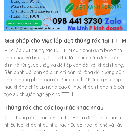
Giải pháp cho việc lắp đặt thùng rác tại TTTM
Việc lắp đặt thùng rác tại TTTM cần phải đảm bảo tính
khoa học và hợp lý. Các vị trí đặt thùng cần được xác
định rõ ràng, dễ thấy và dễ tiếp cận đối với khách hàng.
Bên cạnh đó, cần có biển chỉ dẫn rõ ràng để hướng dẫn
khách hàng phân loại rác đúng cách. Những giải pháp
này không chỉ giúp nâng cao ý thức khách hàng mà còn
tạo sự chuyên nghiệp cho TTTM.
Thùng rác cho các loại rác khác nhau
Các thùng rác phân loại tại TTTM nên được chia thành
nhiều loại khác nhau như: rác hữu cơ, rác tái chế và rác