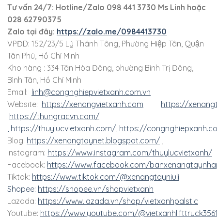
Tư vấn 24/7: Hotline
/Zalo
098 441 3730
Ms Linh
hoặc
028 62790375
Zalo tại đây:
https://zalo.me/0984413730
VPĐD: 152/23/5 Lý Thánh Tông, Phường Hiệp Tân, Quận
Tân Phú, Hồ Chí Minh
Kho hàng : 334 Tân Hòa Đông, phường Bình Trị Đông,
Bình Tân, Hồ Chí Minh
Email:
linh@congnghiepvietxanh.com.vn
Website:
https://xenangvietxanh.com
https://xenang
https://thungracvn.com/
,
https://thuylucvietxanh.com/
,
https://congnghiepxanh.c
Blog:
https://xenangtaynet.blogspot.com/
,
Instagram:
https://www.instagram.com/thuylucvietxanh/
Facebook:
https://www.facebook.com/banxenangtaynha
Tiktok:
https://www.tiktok.com/@xenangtayniuli
Shopee:
https://shopee.vn/shopvietxanh
Lazada:
https://www.lazada.vn/shop/vietxanhpalstic
Youtube:
https://www.youtube.com/@vietxanhlifttruck356