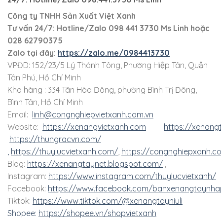
Công ty TNHH Sản Xuất Việt Xanh
Tư vấn 24/7: Hotline
/Zalo
098 441 3730
Ms Linh
hoặc
028 62790375
Zalo tại đây:
https://zalo.me/0984413730
VPĐD: 152/23/5 Lý Thánh Tông, Phường Hiệp Tân, Quận
Tân Phú, Hồ Chí Minh
Kho hàng : 334 Tân Hòa Đông, phường Bình Trị Đông,
Bình Tân, Hồ Chí Minh
Email:
linh@congnghiepvietxanh.com.vn
Website:
https://xenangvietxanh.com
https://xenang
https://thungracvn.com/
,
https://thuylucvietxanh.com/
,
https://congnghiepxanh.c
Blog:
https://xenangtaynet.blogspot.com/
,
Instagram:
https://www.instagram.com/thuylucvietxanh/
Facebook:
https://www.facebook.com/banxenangtaynha
Tiktok:
https://www.tiktok.com/@xenangtayniuli
Shopee:
https://shopee.vn/shopvietxanh