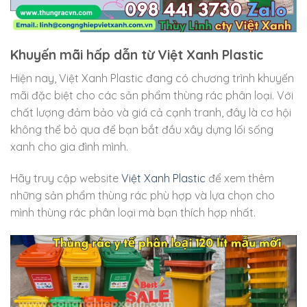
Khuyến mãi hấp dẫn từ Việt Xanh Plastic
Hiện nay, Việt Xanh Plastic đang có chương trình khuyến
mãi đặc biệt cho các sản phẩm thùng rác phân loại. Với
chất lượng đảm bảo và giá cả cạnh tranh, đây là cơ hội
không thể bỏ qua để bạn bắt đầu xây dựng lối sống
xanh cho gia đình mình.
Hãy truy cập website
Việt Xanh Plastic
để xem thêm
những sản phẩm thùng rác phù hợp và lựa chọn cho
mình thùng rác phân loại mà bạn thích hợp nhất.