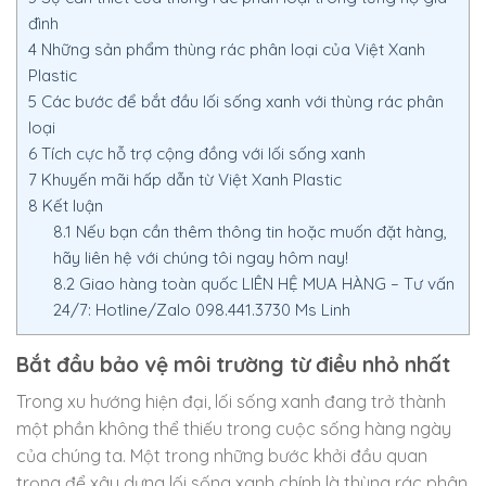
đình
4
Những sản phẩm thùng rác phân loại của Việt Xanh
Plastic
5
Các bước để bắt đầu lối sống xanh với thùng rác phân
loại
6
Tích cực hỗ trợ cộng đồng với lối sống xanh
7
Khuyến mãi hấp dẫn từ Việt Xanh Plastic
8
Kết luận
8.1
Nếu bạn cần thêm thông tin hoặc muốn đặt hàng,
hãy liên hệ với chúng tôi ngay hôm nay!
8.2
Giao hàng toàn quốc LIÊN HỆ MUA HÀNG – Tư vấn
24/7: Hotline/Zalo 098.441.3730 Ms Linh
Bắt đầu bảo vệ môi trường từ điều nhỏ nhất
Trong xu hướng hiện đại, lối sống xanh đang trở thành
một phần không thể thiếu trong cuộc sống hàng ngày
của chúng ta. Một trong những bước khởi đầu quan
trọng để xây dựng lối sống xanh chính là thùng rác phân