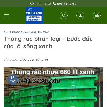
Skip
07:30 - 16:30 |
098.441.3730
to
content
CHƯA ĐƯỢC PHÂN LOẠI
,
TIN TỨC
Thùng rác phân loại – bước đầu
của lối sống xanh
ĐĂNG LÚC
15/02/2026
BỞI
LINH
15
Th2