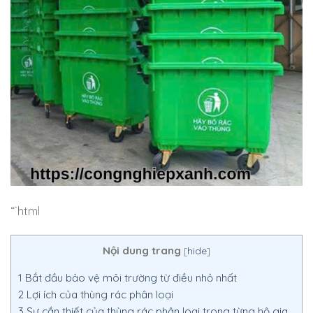
“`html
Nội dung trang
[
hide
]
1
Bắt đầu bảo vệ môi trường từ điều nhỏ nhất
2
Lợi ích của thùng rác phân loại
3
Sự cần thiết của thùng rác phân loại trong từng hộ gia