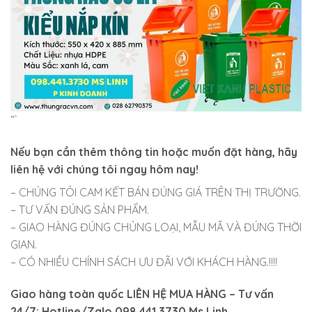
“`
Nếu bạn cần thêm thông tin hoặc muốn đặt hàng, hãy
liên hệ với chúng tôi ngay hôm nay!
– CHÚNG TÔI CAM KẾT BÁN ĐÚNG GIÁ TRÊN THỊ TRƯỜNG.
– TƯ VẤN ĐÚNG SẢN PHẨM.
– GIAO HÀNG ĐÚNG CHỦNG LOẠI, MẪU MÃ VÀ ĐÚNG THỜI
GIAN.
– CÓ NHIỀU CHÍNH SÁCH ƯU ĐÃI VỚI KHÁCH HÀNG.!!!!
Giao hàng toàn quốc LIÊN HỆ MUA HÀNG
– Tư vấn
24/7: Hotline/Zalo 098.441.3730 Ms Linh