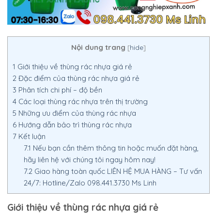
Nội dung trang
[
hide
]
1
Giới thiệu về thùng rác nhựa giá rẻ
2
Đặc điểm của thùng rác nhựa giá rẻ
3
Phân tích chi phí – độ bền
4
Các loại thùng rác nhựa trên thị trường
5
Những ưu điểm của thùng rác nhựa
6
Hướng dẫn bảo trì thùng rác nhựa
7
Kết luận
7.1
Nếu bạn cần thêm thông tin hoặc muốn đặt hàng,
hãy liên hệ với chúng tôi ngay hôm nay!
7.2
Giao hàng toàn quốc LIÊN HỆ MUA HÀNG – Tư vấn
24/7: Hotline/Zalo 098.441.3730 Ms Linh
Giới thiệu về thùng rác nhựa giá rẻ