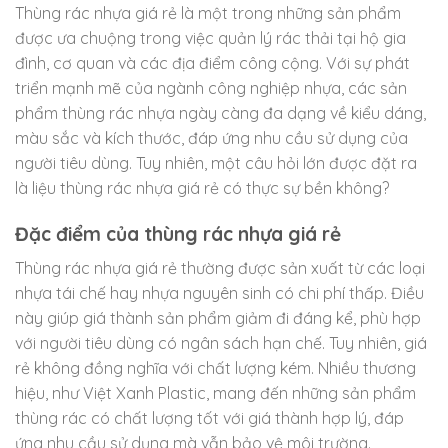
Thùng rác nhựa giá rẻ là một trong những sản phẩm
được ưa chuộng trong việc quản lý rác thải tại hộ gia
đình, cơ quan và các địa điểm công cộng. Với sự phát
triển mạnh mẽ của ngành công nghiệp nhựa, các sản
phẩm thùng rác nhựa ngày càng đa dạng về kiểu dáng,
màu sắc và kích thước, đáp ứng nhu cầu sử dụng của
người tiêu dùng. Tuy nhiên, một câu hỏi lớn được đặt ra
là liệu thùng rác nhựa giá rẻ có thực sự bền không?
Đặc điểm của thùng rác nhựa giá rẻ
Thùng rác nhựa giá rẻ thường được sản xuất từ các loại
nhựa tái chế hay nhựa nguyên sinh có chi phí thấp. Điều
này giúp giá thành sản phẩm giảm đi đáng kể, phù hợp
với người tiêu dùng có ngân sách hạn chế. Tuy nhiên, giá
rẻ không đồng nghĩa với chất lượng kém. Nhiều thương
hiệu, như Việt Xanh Plastic, mang đến những sản phẩm
thùng rác có chất lượng tốt với giá thành hợp lý, đáp
ứng nhu cầu sử dụng mà vẫn bảo vệ môi trường.