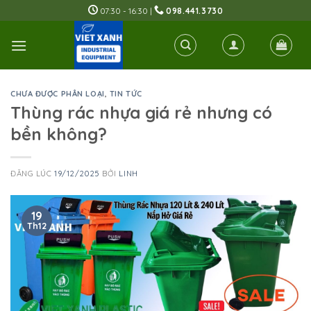
Skip
07:30 - 16:30 |
098.441.3730
to
content
CHƯA ĐƯỢC PHÂN LOẠI
,
TIN TỨC
Thùng rác nhựa giá rẻ nhưng có
bền không?
ĐĂNG LÚC
19/12/2025
BỞI
LINH
19
Th12