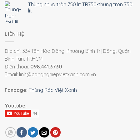
Thùng nhựa tròn 750 lít TR750-thùng tròn 750
lít
LIÊN HỆ
Địa chỉ: 334 Tân Hòa Đông, Phường Bình Trị Đông, Quận
Bình Tân, TP.HCM
Điện thoại:
098.441.3730
Email: linh@congnghiepvietxanh.com.vn
Fanpage:
Thùng Rác Việt Xanh
Youtube: