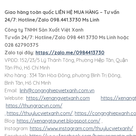
Giao hàng toàn quốc LIÊN HỆ MUA HÀNG
– Tư vấn
24/7: Hotline/Zalo 098.441.3730 Ms Linh
Công ty TNHH Sản Xuất Việt Xanh
Tư vấn 24/7: Hotline
/Zalo
098 441 3730
Ms Linh
hoặc
028 62790375
Zalo tại đây:
https://zalo.me/0984413730
VPĐD: 152/23/5 Lý Thánh Tông, Phường Hiệp Tân, Quận
Tân Phú, Hồ Chí Minh
Kho hàng : 334 Tân Hòa Đông, phường Bình Trị Đông,
Bình Tân, Hồ Chí Minh
Email:
linh@congnghiepvietxanh.com.vn
Website:
https://xenangvietxanh.com
https://xenang
https://thungracvn.com/
,
https://thuylucvietxanh.com/
,
https://congnghiepxanh.c
Blog:
https://xenangtaynet.blogspot.com/
,
Instagram:
https://www.instagram.com/thuylucvietxanh/
Facebook:
https://www.facebook.com/banxenangtaynha