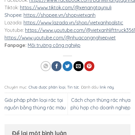
Tiktok:
https://www.tiktok.com/@xenangtayniuli
Shopee:
https://shopee.vn/shopvietxanh
Lazada:
https://www.lazada.vn/shop/vietxanhpalstic
Youtube:
https://www.youtube.com/@vietxanhlifttruck356
https://www.youtube.com/@nhuacongnghiepviet
Fanpage:
Môi trường công nghiệp
Chuyên mục:
Chưa được phân loại
,
Tin tức
. Đánh dấu
link này
.
Giải pháp phân loại rác tại
Cách chọn thùng rác nhựa
nguồn bằng thùng rác màu
phù hợp cho doanh nghiệp
Để lại một bình luận