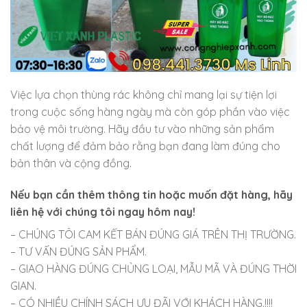
Việc lựa chọn thùng rác không chỉ mang lại sự tiện lợi
trong cuộc sống hàng ngày mà còn góp phần vào việc
bảo vệ môi trường. Hãy đầu tư vào những sản phẩm
chất lượng để đảm bảo rằng bạn đang làm đúng cho
bản thân và cộng đồng.
Nếu bạn cần thêm thông tin hoặc muốn đặt hàng, hãy
liên hệ với chúng tôi ngay hôm nay!
– CHÚNG TÔI CAM KẾT BÁN ĐÚNG GIÁ TRÊN THỊ TRƯỜNG.
– TƯ VẤN ĐÚNG SẢN PHẨM.
– GIAO HÀNG ĐÚNG CHỦNG LOẠI, MẪU MÃ VÀ ĐÚNG THỜI
GIAN.
– CÓ NHIỀU CHÍNH SÁCH ƯU ĐÃI VỚI KHÁCH HÀNG.!!!!